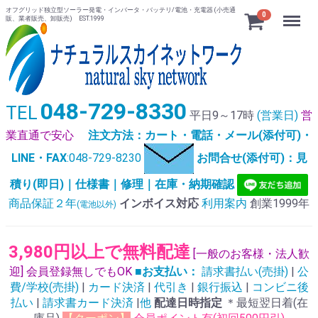
オフグリッド独立型ソーラー発電・インバータ・バッテリ/電池・充電器 (小売通
Menu
0
販、業者販売、卸販売) EST.1999
048-729-8330
TEL
平日9～17時
(営業日)
営
業直通で安心
注文方法：カート・電話・メール(添付可)・
LINE・FAX
:048-729-8230
お問合せ(添付可)：見
積り(即日)｜仕様書｜修理｜在庫・納期確認
商品保証２年
インボイス対応
利用案内
創業1999年
(電池以外)
3,980円以上で無料配達
[一般のお客様・法人歓
迎] 会員登録無しでもOK
■お支払い：
請求書払い(売掛)
|
公
費/学校(売掛)
|
カード決済
|
代引き
|
銀行振込
|
コンビニ後
払い
|
請求書カード決済
|
他
配達日時指定
＊最短翌日着(在