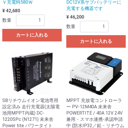
Ｖ充電時580Ｗ
DC12V系サブバッテリーに
充電する機器です
¥ 42,680
¥ 46,200
数量
数量
カートに入れる
カートに入れる
SBリチウムイオン電池専用
MPPT 充放電コントローラ
設定済み 走行充電器(太陽電
ー PV-12M40A 未来舎
池用MPPT内蔵) DC-
POWERTITE / 40A 12V 24V
1220SPc (N1271) 未来舎
兼用・スマホ連携-承認申請
Power tite パワータイト
中 (防水IP32／鉛・リチウム