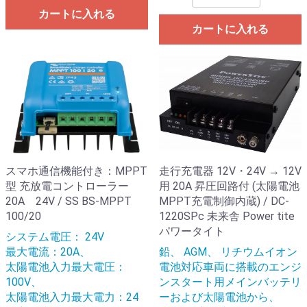
カートに入れる
カートに入れる
スマホ通信機能付き：MPPT
走行充電器 12V・24V → 12V
型 充放電コントローラー
用 20A 昇圧回路付 (太陽電池
20A 24V / SS BS-MPPT
MPPT充電制御内蔵) / DC-
100/20
1220SPc 未来舎 Power tite
パワータイト
システム電圧： 24V
最大電流：20A、
鉛、 AGM、 リチウムイオン
太陽電池入力最大電圧：
電池対応車両に搭載のエンジ
100V、
ンスタート用メインバッテリ
太陽電池入力最大電力：24
ーおよび太陽電池から、