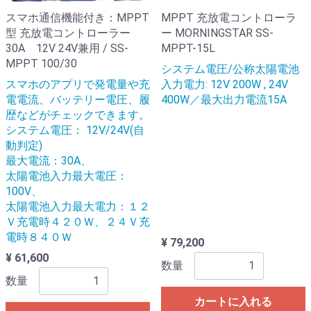
スマホ通信機能付き：MPPT
MPPT 充放電コントローラ
型 充放電コントローラー
ー MORNINGSTAR SS-
30A 12V 24V兼用 / SS-
MPPT-15L
MPPT 100/30
システム電圧/公称太陽電池
スマホのアプリで発電量や充
入力電力: 12V 200W , 24V
電電流、バッテリー電圧、履
400W／最大出力電流15A
歴などがチェックできます。
システム電圧： 12V/24V(自
動判定)
最大電流：30A、
太陽電池入力最大電圧：
100V、
太陽電池入力最大電力：１２
Ｖ充電時４２０Ｗ、２４Ｖ充
電時８４０Ｗ
¥ 79,200
¥ 61,600
数量
数量
カートに入れる