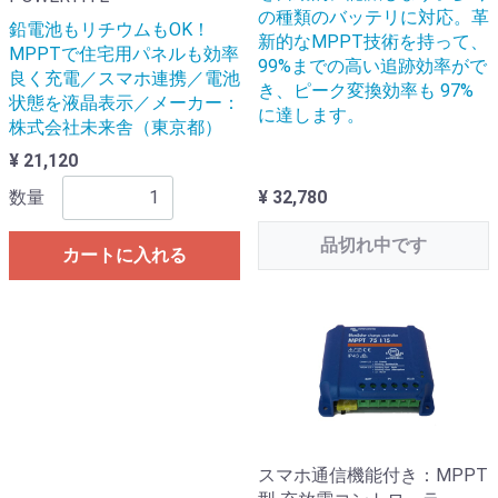
の種類のバッテリに対応。革
鉛電池もリチウムもOK！
新的なMPPT技術を持って、
MPPTで住宅用パネルも効率
99%までの高い追跡効率がで
良く充電／スマホ連携／電池
き、ピーク変換効率も 97%
状態を液晶表示／メーカー：
に達します。
株式会社未来舎（東京都）
¥ 21,120
数量
¥ 32,780
品切れ中です
カートに入れる
スマホ通信機能付き：MPPT