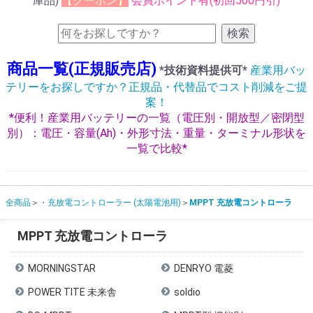
庫品)
【クーポン】
会員ポイント有(初回500円引)
検索
商品一覧(正規販売店)
*技術資料提供可*
産業用バッ
テリーをお探しですか？正規品・代替品でコスト削減をご提
案！
*便利！産業用バッテリーの一覧（電圧別・開放型／密閉型
別）：電圧・容量(Ah)・外形寸法・重量・ターミナル形状を
一覧で比較*
全商品
・充放電コントローラー (太陽電池用)
MPPT 充放電コントローラ
MPPT 充放電コントローラ
MORNINGSTAR
DENRYO 電菱
POWER TITE 未来舎
soldio