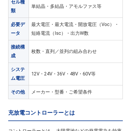
セル種
単結晶・多結晶・アモルファス等
類
必要デ
最大電圧・最大電流・開放電圧（Voc）・
ータ
短絡電流（Isc）・出力W数
接続構
枚数・直列／並列の組み合わせ
成
システ
12V・24V・36V・48V・60V等
ム電圧
その他
メーカー・型番・ご希望条件
充放電コントローラーとは
コントローラーとは、 太陽電池などの発電電力を効率