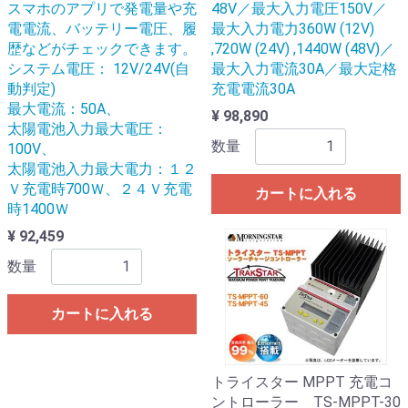
スマホのアプリで発電量や充
48V／最大入力電圧150V／
電電流、バッテリー電圧、履
最大入力電力360W (12V)
歴などがチェックできます。
,720W (24V) ,1440W (48V)／
システム電圧： 12V/24V(自
最大入力電流30A／最大定格
動判定)
充電電流30A
最大電流：50A、
¥ 98,890
太陽電池入力最大電圧：
数量
100V、
太陽電池入力最大電力：１２
Ｖ充電時700Ｗ、２４Ｖ充電
カートに入れる
時1400Ｗ
¥ 92,459
数量
カートに入れる
トライスター MPPT 充電コ
ントローラー TS-MPPT-30