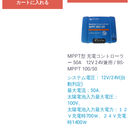
カートに入れる
MPPT型 充電コントローラ
ー 50A 12V 24V兼用 / BS-
MPPT 100/50
システム電圧： 12V/24V(自
動判定)
最大電流：50A、
太陽電池入力最大電圧：
100V、
太陽電池入力最大電力：１２
Ｖ充電時700Ｗ、２４Ｖ充電
時1400Ｗ