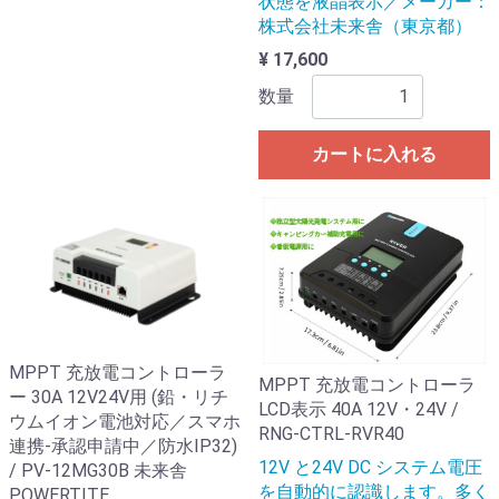
状態を液晶表示／メーカー：
株式会社未来舎（東京都）
¥ 17,600
数量
カートに入れる
MPPT 充放電コントローラ
MPPT 充放電コントローラ
ー 30A 12V24V用 (鉛・リチ
LCD表示 40A 12V・24V /
ウムイオン電池対応／スマホ
RNG-CTRL-RVR40
連携-承認申請中／防水IP32)
12V と24V DC システム電圧
/ PV-12MG30B 未来舎
を自動的に認識します。多く
POWERTITE