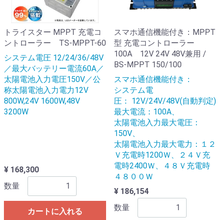
トライスター MPPT 充電コ
スマホ通信機能付き：MPPT
ントローラー TS-MPPT-60
型 充電コントローラー
100A 12V 24V 48V兼用 /
システム電圧 12/24/36/48V
BS-MPPT 150/100
／最大バッテリー電流60A／
太陽電池入力電圧150V／公
スマホ通信機能付き：
称太陽電池入力電力12V
システム電
800W,24V 1600W,48V
圧： 12V/24V/48V(自動判定)
3200W
最大電流：100A、
太陽電池入力最大電圧：
150V、
太陽電池入力最大電力：１２
Ｖ充電時1200Ｗ、２４Ｖ充
電時2400Ｗ、４８Ｖ充電時
¥ 168,300
４８００Ｗ
数量
¥ 186,154
数量
カートに入れる