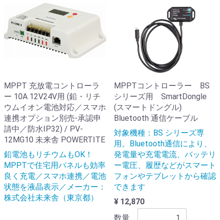
MPPT 充放電コントローラ
MPPTコントローラー BS
ー 10A 12V24V用 (鉛・リチ
シリーズ用 SmartDongle
ウムイオン電池対応／スマホ
(スマートドングル)
連携オプション別売-承認申
Bluetooth 通信ケーブル
請中／防水IP32) / PV-
対象機種：BS シリーズ専
12MG10 未来舎 POWERTITE
用。Bluetooth通信により、
鉛電池もリチウムもOK！
発電量や充電電流、バッテリ
MPPTで住宅用パネルも効率
ー電圧、履歴などがスマート
良く充電／スマホ連携／電池
フォンやテブレットから確認
状態を液晶表示／メーカー：
できます
株式会社未来舎（東京都）
¥ 12,870
数量