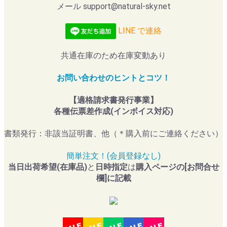
メール support@natural-sky.net
LINE で連絡
共通在庫のため在庫変動あり
お問い合わせのヒントとコツ！
【適格請求書発行事業】
各種伝票差作成(インボイス対応)
書類発行：非該当証明書、他（＊購入前にご連絡ください）
簡単注文！(会員登録なし)
当日出荷希望(在庫品)
と
日時指定
は
購入ページの[お問合せ
欄]に記載