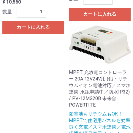
¥ 10,560
数量
カートに入れる
カートに入れる
MPPT 充放電コントローラ
ー 20A 12V24V用 (鉛・リチ
ウムイオン電池対応／スマホ
連携-承認申請中／防水IP32)
/ PV-12MG20B 未来舎
POWERTITE
鉛電池もリチウムもOK！
MPPTで住宅用パネルも効率
良く充電／スマホ連携／電池