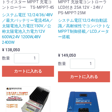
トライスター MPPT 充電コ
MPPT 充放電コントローラ
ントローラー TS-MPPT-45
LCD付き 25A 12V・24V /
PS-MPPT-25M
システム電圧 12/24/36/48V
／最大バッテリー電流45A／
システム電圧12/24V自動認
太陽電池入力電圧150V／公
識／高耐候性でコンパクトな
称太陽電池入力電力12V
MPPT制御搭載／LCDメータ
600W,24V 1200W,48V
ー搭載
2400W
¥ 138,050
¥ 149,050
数量
数量
カートに入れる
カートに入れる