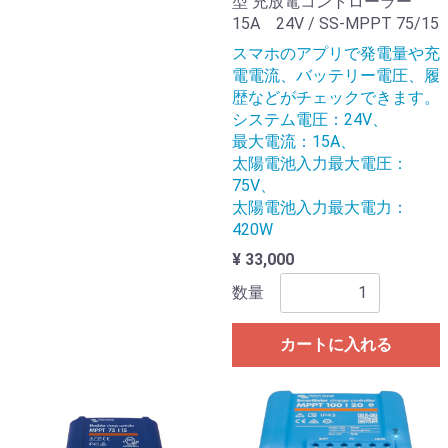
型 充放電コントローラー
15A 24V / SS-MPPT 75/15
スマホのアプリで発電量や充
電電流、バッテリー電圧、履
歴などがチェックできます。
システム電圧：24V、
最大電流：15A、
太陽電池入力最大電圧：
75V、
太陽電池入力最大電力：
420W
¥ 33,000
数量
カートに入れる