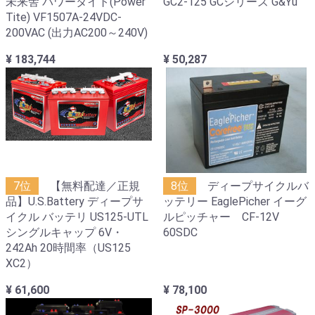
未来舎 パワータイト(Power
GC2-125 GCシリーズ G&Yu
Tite) VF1507A-24VDC-
200VAC (出力AC200～240V)
¥ 183,744
¥ 50,287
7位
【無料配達／正規
8位
ディープサイクルバ
品】U.S.Battery ディープサ
ッテリー EaglePicher イーグ
イクル バッテリ US125-UTL
ルピッチャー CF-12V
シングルキャップ 6V・
60SDC
242Ah 20時間率（US125
XC2）
¥ 61,600
¥ 78,100