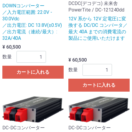
DCDC(デコデコ) 未来舎
DOWNコンバーター
PowerTite / DC-121240dd
／入力電圧範囲: 22.0V -
30.0Vdc
12V 系から 12V 定電圧に変
／出力電圧: DC 13.8V(±0.5V)
換する DC/DC コンバータ／
／出力電流（連続/最大）:
最大 40A までの消費電流の
32A/40A
製品にご使用いただけます
¥ 60,500
数量
¥ 60,500
数量
カートに入れる
カートに入れる
DC-DCコンバーター
DC-DCコンバーター