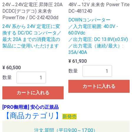
24V→24V定電圧 昇降圧 20A
48V→12V 未来舎 Power Tite
DCDC(デコデコ) 未来舎
DC-481240
PowerTite / DC-242420dd
DOWNコンバーター
24V 系から 24V 定電圧に変
／入力電圧範囲: 40.0V -
換する DC/DC コンバータ／
60.0Vdc
最大 20A までの消費電流の
／出力電圧: DC 13.8V(±0.5V)
製品にご使用いただけます
／出力電流（連続/最大）:
35A/40A
¥ 61,930
¥ 60,500
数量
数量
カートに入れる
カートに入れる
[PRO御用達] 安心の正規品
【商品カテゴリ】
新発売
注文,質問（平日9:00～17:00）