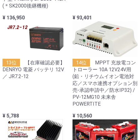
(＊SK2000後継機種)
¥ 136,950
¥ 93,401
13位
【在庫確認必要】
14位
MPPT 充放電コン
DENRYO 電菱 バッテリ 12V
トローラー 10A 12V24V用
／ JR7.2-12
(鉛・リチウムイオン電池対
応／スマホ連携オプション別
売-承認申請中／防水IP32) /
PV-12MG10 未来舎
POWERTITE
¥ 5,788
¥ 10,560