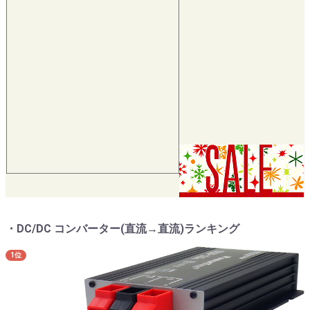
・DC/DC コンバーター(直流→直流)ランキング
1位