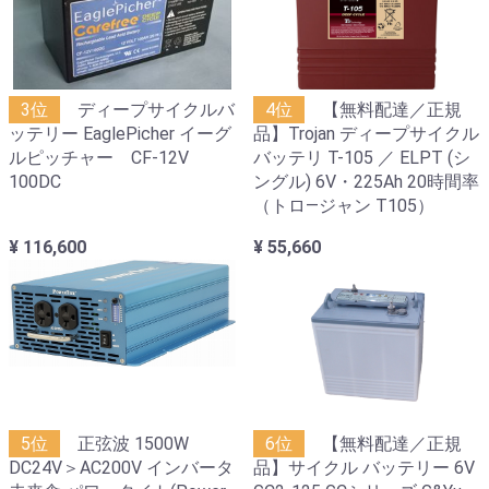
3位
ディープサイクルバ
4位
【無料配達／正規
ッテリー EaglePicher イーグ
品】Trojan ディープサイクル
ルピッチャー CF-12V
バッテリ T-105 ／ ELPT (シ
100DC
ングル) 6V・225Ah 20時間率
（トロ―ジャン T105）
¥ 116,600
¥ 55,660
5位
正弦波 1500W
6位
【無料配達／正規
DC24V＞AC200V インバータ
品】サイクル バッテリー 6V