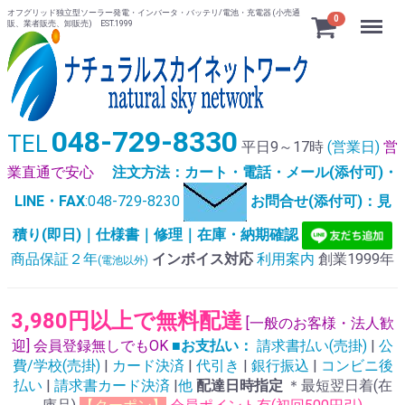
オフグリッド独立型ソーラー発電・インバータ・バッテリ/電池・充電器 (小売通
Menu
0
販、業者販売、卸販売) EST.1999
048-729-8330
TEL
平日9～17時
(営業日)
営
業直通で安心
注文方法：カート・電話・メール(添付可)・
LINE・FAX
:048-729-8230
お問合せ(添付可)：見
積り(即日)｜仕様書｜修理｜在庫・納期確認
商品保証２年
インボイス対応
利用案内
創業1999年
(電池以外)
3,980円以上で無料配達
[一般のお客様・法人歓
迎] 会員登録無しでもOK
■お支払い：
請求書払い(売掛)
|
公
費/学校(売掛)
|
カード決済
|
代引き
|
銀行振込
|
コンビニ後
払い
|
請求書カード決済
|
他
配達日時指定
＊最短翌日着(在