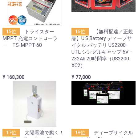
15位
トライスター
16位
【無料配達／正規
MPPT 充電コントローラ
品】U.S.Battery ディープサ
ー TS-MPPT-60
イクル バッテリ US2200-
UTL シングルキャップ 6V・
232Ah 20時間率（US2200
XC2）
¥ 168,300
¥ 77,000
17位
太陽電池で動く！
18位
ディープサイクル