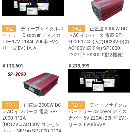
9位
ディープサイクルバ
10位
正弦波 3000W DC
ッテリー Discover ディスカ
＞AC インバータ 電菱 SP-
バー12V 114Ah 20h率 EVシ
3000-124G (入力DC24V-出力
リーズ EV31A-A
AC100V 端子台) SP3000-
124G (＊SK3000後継機種)
¥ 110,601
¥ 219,999
11位
正弦波 2000W DC
12位
ディープサイクル
＞AC インバータ 電菱 SP-
バッテリー Discover ディス
2000-112A
カバー 6V 220Ah 20h率 EVシ
(DC12V→AC100V コンセン
リーズ EVGC6A-A
ト型：NEMA) SP2000-112A