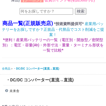
庫品)
【クーポン】
会員ポイント有(初回500円引)
検索
商品一覧(正規販売店)
*技術資料提供可*
産業用バッ
テリーをお探しですか？正規品・代替品でコスト削減をご提
案！
*便利！産業用バッテリーの一覧（電圧別・開放型／密閉型
別）：電圧・容量(Ah)・外形寸法・重量・ターミナル形状を
一覧で比較*
全商品
・DC/DC コンバーター(直流→直流)
・DC/DC コンバーター(直流→直流)
未来舎