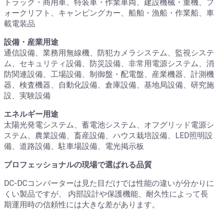
トラック・商用車、特装車・作業車両、建設機械・重機、フ
ォークリフト、キャンピングカー、船舶・漁船・作業船、車
載電装品
設備・産業用途
通信設備、業務用無線機、防犯カメラシステム、監視システ
ム、セキュリティ設備、防災設備、非常用電源システム、消
防関連設備、工場設備、制御盤・配電盤、産業機器、計測機
器、検査機器、自動化設備、倉庫設備、基地局設備、研究施
設、実験設備
エネルギー用途
太陽光発電システム、蓄電池システム、オフグリッド電源シ
ステム、農業設備、畜産設備、ハウス栽培設備、LED照明設
備、道路設備、駐車場設備、電光掲示板
プロフェッショナルの現場で選ばれる品質
DC-DCコンバーターは見た目だけでは性能の違いが分かりに
くい製品ですが、 内部設計や保護機能、耐久性によって長
期運用時の信頼性には大きな差があります。