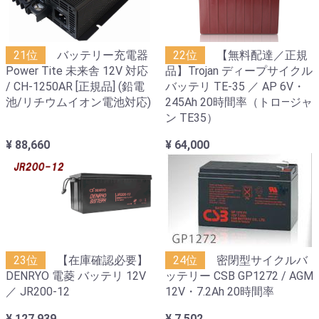
21位
バッテリー充電器
22位
【無料配達／正規
Power Tite 未来舎 12V 対応
品】Trojan ディープサイクル
/ CH-1250AR [正規品] (鉛電
バッテリ TE-35 ／ AP 6V・
池/リチウムイオン電池対応)
245Ah 20時間率（トロ―ジャ
ン TE35）
¥ 88,660
¥ 64,000
23位
【在庫確認必要】
24位
密閉型サイクルバ
DENRYO 電菱 バッテリ 12V
ッテリー CSB GP1272 / AGM
／ JR200-12
12V・7.2Ah 20時間率
¥ 127,939
¥ 7,502