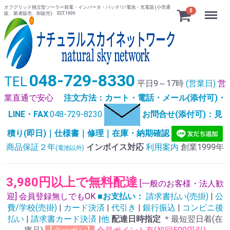
オフグリッド独立型ソーラー発電・インバータ・バッテリ/電池・充電器 (小売通
Menu
0
販、業者販売、卸販売) EST.1999
048-729-8330
TEL
平日9～17時
(営業日)
営
業直通で安心
注文方法：カート・電話・メール(添付可)・
LINE・FAX
:048-729-8230
お問合せ(添付可)：見
積り(即日)｜仕様書｜修理｜在庫・納期確認
商品保証２年
インボイス対応
利用案内
創業1999年
(電池以外)
3,980円以上で無料配達
[一般のお客様・法人歓
迎] 会員登録無しでもOK
■お支払い：
請求書払い(売掛)
|
公
費/学校(売掛)
|
カード決済
|
代引き
|
銀行振込
|
コンビニ後
払い
|
請求書カード決済
|
他
配達日時指定
＊最短翌日着(在