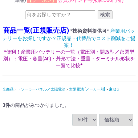
庫品)
【クーポン】
会員ポイント有(初回500円引)
検索
商品一覧(正規販売店)
*技術資料提供可*
産業用バッ
テリーをお探しですか？正規品・代替品でコスト削減をご提
案！
*便利！産業用バッテリーの一覧（電圧別・開放型／密閉型
別）：電圧・容量(Ah)・外形寸法・重量・ターミナル形状を
一覧で比較*
全商品
・ソーラーパネル／太陽電池
太陽電池 [メーカー別]
京セラ
3
件
の商品がみつかりました。