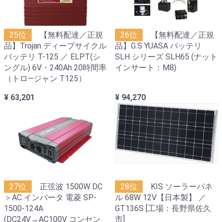
25位
【無料配達／正規
26位
【無料配達／正規
品】Trojan ディープサイクル
品】G.S YUASA バッテリ
バッテリ T-125 ／ ELPT(シ
SLH シリーズ SLH65 (ナット
ングル) 6V・240Ah 20時間率
インサート：M8)
（トロ―ジャン T125）
¥ 63,201
¥ 94,270
27位
正弦波 1500W DC
28位
KIS ソーラーパネ
＞AC インバータ 電菱 SP-
ル 68W 12V【日本製】 ／
1500-124A
GT136S [工場：長野県佐久
(DC24V→AC100V コンセン
市]