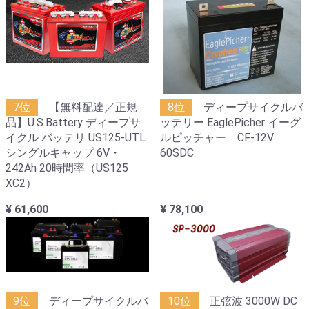
7位
【無料配達／正規
8位
ディープサイクルバ
品】U.S.Battery ディープサ
ッテリー EaglePicher イーグ
イクル バッテリ US125-UTL
ルピッチャー CF-12V
シングルキャップ 6V・
60SDC
242Ah 20時間率（US125
XC2）
¥ 61,600
¥ 78,100
9位
ディープサイクルバ
10位
正弦波 3000W DC