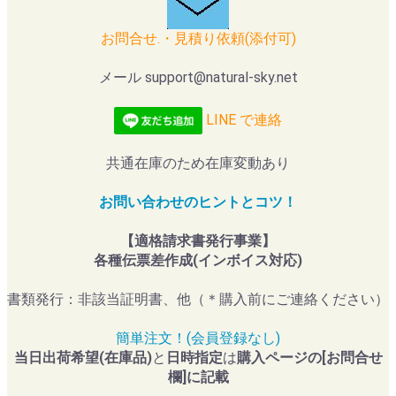
お問合せ.・見積り依頼(添付可)
メール support@natural-sky.net
LINE で連絡
共通在庫のため在庫変動あり
お問い合わせのヒントとコツ！
【適格請求書発行事業】
各種伝票差作成(インボイス対応)
書類発行：非該当証明書、他（＊購入前にご連絡ください）
簡単注文！(会員登録なし)
当日出荷希望(在庫品)
と
日時指定
は
購入ページの[お問合せ
欄]に記載