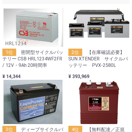
1位
密閉型サイクルバッ
2位
【在庫確認必要】
テリー CSB HRL1234WF2FR
SUN XTENDER サイクルバ
/ 12V・9Ah 20時間率
ッテリー PVX-2580L
¥ 14,344
¥ 393,969
3位
ディープサイクルバ
4位
【無料配達／正規