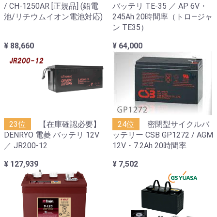
/ CH-1250AR [正規品] (鉛電
バッテリ TE-35 ／ AP 6V・
池/リチウムイオン電池対応)
245Ah 20時間率（トロ―ジャ
ン TE35）
¥ 88,660
¥ 64,000
23位
【在庫確認必要】
24位
密閉型サイクルバ
DENRYO 電菱 バッテリ 12V
ッテリー CSB GP1272 / AGM
／ JR200-12
12V・7.2Ah 20時間率
¥ 127,939
¥ 7,502