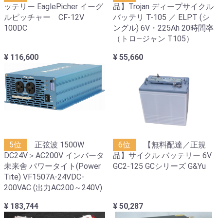
ッテリー EaglePicher イーグ
品】Trojan ディープサイクル
ルピッチャー CF-12V
バッテリ T-105 ／ ELPT (シ
100DC
ングル) 6V・225Ah 20時間率
（トロ―ジャン T105）
¥ 116,600
¥ 55,660
5位
正弦波 1500W
6位
【無料配達／正規
DC24V＞AC200V インバータ
品】サイクル バッテリー 6V
未来舎 パワータイト(Power
GC2-125 GCシリーズ G&Yu
Tite) VF1507A-24VDC-
200VAC (出力AC200～240V)
¥ 183,744
¥ 50,287