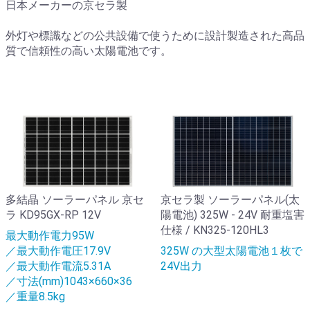
日本メーカーの京セラ製
外灯や標識などの公共設備で使うために設計製造された高品
質で信頼性の高い太陽電池です。
多結晶 ソーラーパネル 京セ
京セラ製 ソーラーパネル(太
ラ KD95GX-RP 12V
陽電池) 325W - 24V 耐重塩害
仕様 / KN325-120HL3
最大動作電力95W
／最大動作電圧17.9V
325W の大型太陽電池１枚で
／最大動作電流5.31A
24V出力
／寸法(mm)1043×660×36
／重量8.5kg