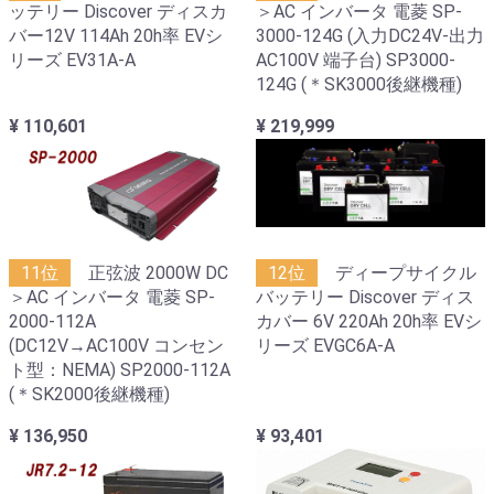
ッテリー Discover ディスカ
＞AC インバータ 電菱 SP-
バー12V 114Ah 20h率 EVシ
3000-124G (入力DC24V-出力
リーズ EV31A-A
AC100V 端子台) SP3000-
124G (＊SK3000後継機種)
¥ 110,601
¥ 219,999
11位
正弦波 2000W DC
12位
ディープサイクル
＞AC インバータ 電菱 SP-
バッテリー Discover ディス
2000-112A
カバー 6V 220Ah 20h率 EVシ
(DC12V→AC100V コンセン
リーズ EVGC6A-A
ト型：NEMA) SP2000-112A
(＊SK2000後継機種)
¥ 136,950
¥ 93,401