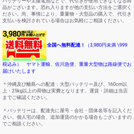
バッテリーや太陽電池などで、代引きが使用できなくなる商
品がございます。恐れ入りますが他の支払い方法をご選択く
ださい。尚、事情により、重量物・大型品の購入で、代引き
支払いを検討されている場合はお気軽にご相談ください。
全国へ無料配達！
（
3,980円未満
\999
税込み） ヤマト運輸、佐川急便、重量大型物は路線便でお
届けいたします
＊沖縄及び離島への配達：大型バッテリー及び、160cm以
上・25kg以上の荷物は実費となります。運賃・詳細は当店
までご確認ください。
＊バッテリーは、配達先に屋号・会社・団体名等を記入くだ
さい。個人宅の場合、追加運賃のかかる場合もございますの
でご相談ください。