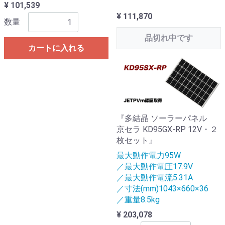
¥ 101,539
¥ 111,870
数量
品切れ中です
カートに入れる
『多結晶 ソーラーパネル
京セラ KD95GX-RP 12V・２
枚セット』
最大動作電力95W
／最大動作電圧17.9V
／最大動作電流5.31A
／寸法(mm)1043×660×36
／重量8.5kg
¥ 203,078