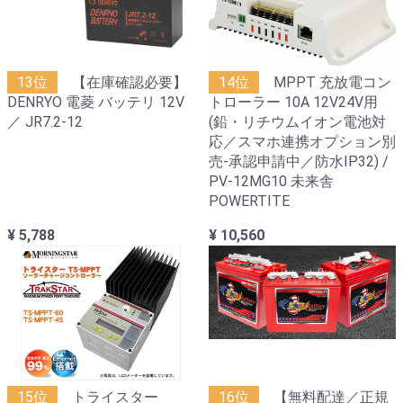
13位
【在庫確認必要】
14位
MPPT 充放電コン
DENRYO 電菱 バッテリ 12V
トローラー 10A 12V24V用
／ JR7.2-12
(鉛・リチウムイオン電池対
応／スマホ連携オプション別
売-承認申請中／防水IP32) /
PV-12MG10 未来舎
POWERTITE
¥ 5,788
¥ 10,560
15位
トライスター
16位
【無料配達／正規