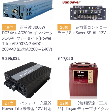
19位
正弦波 3000W
20位
充放電コントロー
DC24V＞AC200V インバータ
ラー / SunSaver SS-6L-12V
未来舎 パワータイト(Power
Tite) VF3007A-24VDC-
200VAC (出力AC200～240V)
¥ 296,032
¥ 17,050
21位
バッテリー充電器
22位
【無料配達／正規
Power Tite 未来舎 12V 対応
品】Trojan ディープサイクル