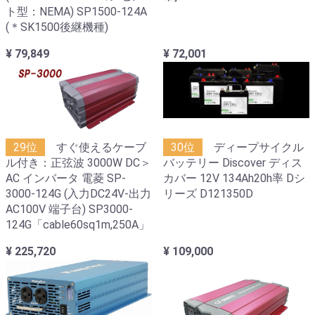
ト型：NEMA) SP1500-124A
(＊SK1500後継機種)
¥ 79,849
¥ 72,001
29位
すぐ使えるケーブ
30位
ディープサイクル
ル付き：正弦波 3000W DC＞
バッテリー Discover ディス
AC インバータ 電菱 SP-
カバー 12V 134Ah20h率 Dシ
3000-124G (入力DC24V-出力
リーズ D121350D
AC100V 端子台) SP3000-
124G「cable60sq1m,250A」
¥ 225,720
¥ 109,000