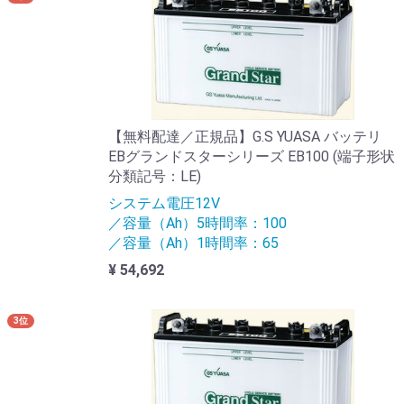
【無料配達／正規品】G.S YUASA バッテリ
EBグランドスターシリーズ EB100 (端子形状
分類記号：LE)
システム電圧12V
／容量（Ah）5時間率：100
／容量（Ah）1時間率：65
¥ 54,692
3位