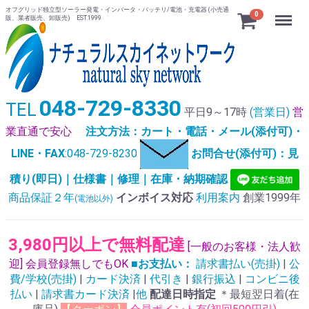
オフグリッド独立型ソーラー発電・インバータ・バッテリ/電池・充電器 (小売通
Menu
0
販、業者販売、卸販売) EST.1999
048-729-8330
TEL
平日9～17時
(営業日)
営
業直通で安心
注文方法：カート・電話・メール(添付可)・
LINE・FAX
:048-729-8230
お問合せ(添付可)：見
積り(即日)｜仕様書｜修理｜在庫・納期確認
商品保証２年
インボイス対応
利用案内
創業1999年
(電池以外)
3,980円以上で無料配達
[一般のお客様・法人歓
迎] 会員登録無しでもOK
■お支払い：
請求書払い(売掛)
|
公
費/学校(売掛)
|
カード決済
|
代引き
|
銀行振込
|
コンビニ後
払い
|
請求書カード決済
|
他
配達日時指定
＊最短翌日着(在