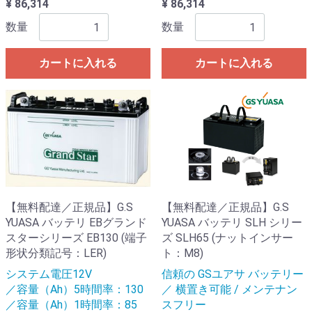
¥ 86,314
¥ 86,314
数量
数量
カートに入れる
カートに入れる
【無料配達／正規品】G.S
【無料配達／正規品】G.S
YUASA バッテリ EBグランド
YUASA バッテリ SLH シリー
スターシリーズ EB130 (端子
ズ SLH65 (ナットインサー
形状分類記号：LER)
ト：M8)
システム電圧12V
信頼の GSユアサ バッテリー
／容量（Ah）5時間率：130
／ 横置き可能 / メンテナン
／容量（Ah）1時間率：85
スフリー