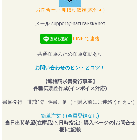
お問合せ.・見積り依頼(添付可)
メール support@natural-sky.net
LINE で連絡
共通在庫のため在庫変動あり
お問い合わせのヒントとコツ！
【適格請求書発行事業】
各種伝票差作成(インボイス対応)
書類発行：非該当証明書、他（＊購入前にご連絡ください）
簡単注文！(会員登録なし)
当日出荷希望(在庫品)
と
日時指定
は
購入ページの[お問合せ
欄]に記載