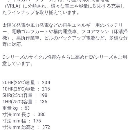
（VRLA）に分類され、様々な電圧や容量に対応する充実し
たラインナップを取り揃えています。
太陽光発電や風力発電などの再生エネルギー用のバッテリ
ー、電動ゴルフカートや構内運搬車、フロアマシン（床清掃
機）、高所作業車、ビルのバックアップ電源など、多様な分
野に対応。
Dシリーズのサイクル性能をさらに高めたEVシリーズもご用
意しています。
20HR(25℃)容量 ： 234
10HR(25℃)容量 ： 215
5HR(25℃)容量 ： 198
1HR(25℃)容量 ： 135
重量 kg ： 63
寸法 mm 長さ ： 386
寸法 mm 幅 ： 175
寸法 mm 総高さ ： 372