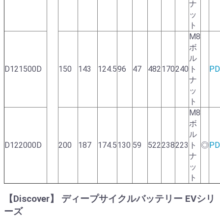
ナ
ッ
ト
M8
ボ
ル
D121500D
150
143
124.5
96
47
482
170
240
ト
PD
ナ
ッ
ト
M8
ボ
ル
D122000D
200
187
174.5
130
59
522
238
223
ト
◎
PD
ナ
ッ
ト
【Discover】 ディープサイクルバッテリー EVシリ
ーズ