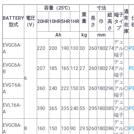
容量（25℃）
寸法
通
重
総
端子
BATTERY
電圧
長
常
量
20HR
10HR
5HR
1HR
巾
高
タイ
型式
（V）
さ
在
さ
プ
庫
Ah
kg
mm
デュ
EVGC6A-
220
200
190
130
30
260
180
274
アル
◎
P
A
端子
デュ
EVGC6A-
207
185
165
112
27
260
180
274
アル
P
B
端子
6
デュ
EVGT6A-
260
240
222
150
35
260
180
296
アル
◎
P
A
端子
デュ
EVL16A-
390
365
335
240
55
295
180
385
アル
◎
P
A
端子
デュ
EVGC8A-
8
160
150
130
90
29.5
260
180
286
アル
◎
P
A