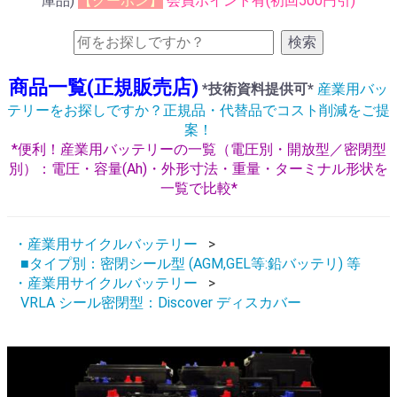
庫品)
【クーポン】
会員ポイント有(初回500円引)
検索
商品一覧(正規販売店)
*技術資料提供可*
産業用バッ
テリーをお探しですか？正規品・代替品でコスト削減をご提
案！
*便利！産業用バッテリーの一覧（電圧別・開放型／密閉型
別）：電圧・容量(Ah)・外形寸法・重量・ターミナル形状を
一覧で比較*
・産業用サイクルバッテリー
■タイプ別：密閉シール型 (AGM,GEL等:鉛バッテリ) 等
・産業用サイクルバッテリー
VRLA シール密閉型：Discover ディスカバー