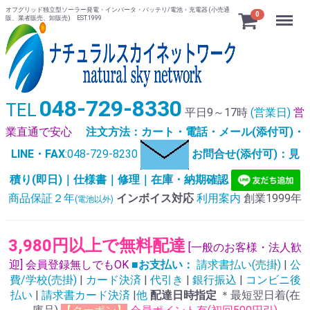
オフグリッド独立型ソーラー発電・インバータ・バッテリ/電池・充電器 (小売通
Menu
0
販、業者販売、卸販売) EST.1999
048-729-8330
TEL
平日9～17時
(営業日)
営
業直通で安心
注文方法：カート・電話・メール(添付可)・
LINE・FAX
:048-729-8230
お問合せ(添付可)：見
積り(即日)｜仕様書｜修理｜在庫・納期確認
商品保証２年
インボイス対応
利用案内
創業1999年
(電池以外)
3,980円以上で無料配達
[一般のお客様・法人歓
迎] 会員登録無しでもOK
■お支払い：
請求書払い(売掛)
|
公
費/学校(売掛)
|
カード決済
|
代引き
|
銀行振込
|
コンビニ後
払い
|
請求書カード決済
|
他
配達日時指定
＊最短翌日着(在