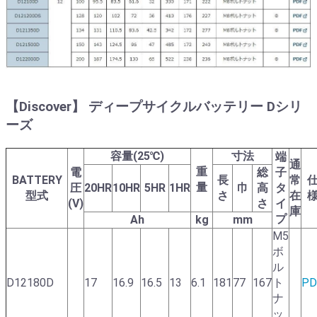
【Discover】 ディープサイクルバッテリー Dシリ
ーズ
容量(25℃)
寸法
端
通
重
電
総
子
BATTERY
長
常
量
圧
20HR
10HR
5HR
1HR
巾
高
タ
型式
さ
在
(V)
さ
イ
庫
プ
Ah
kg
mm
M5
ボ
ル
D12180D
17
16.9
16.5
13
6.1
181
77
167
ト
PD
ナ
ッ