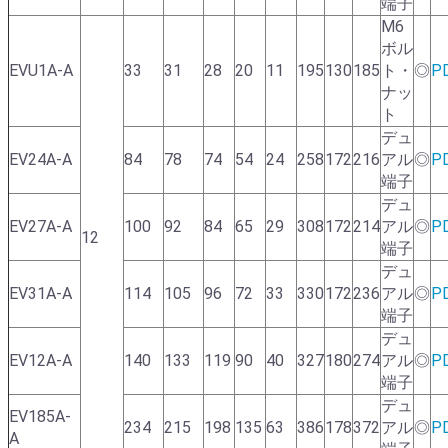
端子
M6
ボル
EVU1A-A
33
31
28
20
11
195
130
185
ト・
◎
P
ナッ
ト
デュ
EV24A-A
84
78
74
54
24
258
172
216
アル
◎
P
端子
デュ
EV27A-A
100
92
84
65
29
308
172
214
アル
◎
P
12
端子
デュ
EV31A-A
114
105
96
72
33
330
172
236
アル
◎
P
端子
デュ
EV12A-A
140
133
119
90
40
327
180
274
アル
◎
P
端子
デュ
EV185A-
234
215
198
135
63
386
178
372
アル
◎
P
A