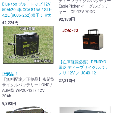
ディープサイクルバッテリー
Blue top ブルートップ 12V
EaglePicher イーグルピッチ
50Ah20h率 CCA:815A / SLI-
ャー CF-12V 70DC
4.2L (8006-252) 端子： R太
92,180円
42,224円
【在庫確認必要】DENRYO
電菱 ディープサイクルバッ
テリ 12V ／ JC40-12
正規品！
【無料配達／正規品】密閉型
27,213円
サイクルバッテリー LONG /
AGM型 WP20-12I / 12V
20Ah
9,393円