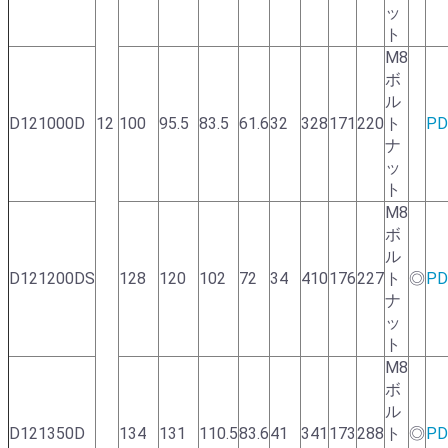
ッ
ト
M8
ボ
ル
D121000D
12
100
95.5
83.5
61.6
32
328
171
220
ト
PD
ナ
ッ
ト
M8
ボ
ル
D121200DS
128
120
102
72
34
410
176
227
ト
◎
PD
ナ
ッ
ト
M8
ボ
ル
D121350D
134
131
110.5
83.6
41
341
173
288
ト
◎
PD