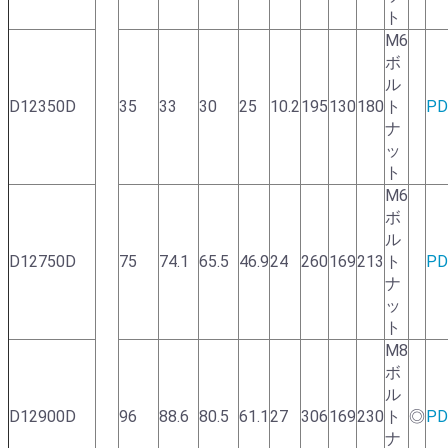
ト
M6
ボ
ル
D12350D
35
33
30
25
10.2
195
130
180
ト
PD
ナ
ッ
ト
M6
ボ
ル
D12750D
75
74.1
65.5
46.9
24
260
169
213
ト
PD
ナ
ッ
ト
M8
ボ
ル
D12900D
96
88.6
80.5
61.1
27
306
169
230
ト
◎
PD
ナ