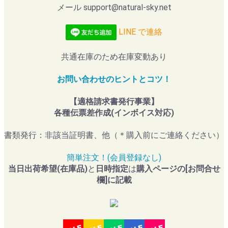
メール support@natural-sky.net
LINE で連絡
共通在庫のため在庫変動あり
お問い合わせのヒントとコツ！
【適格請求書発行事業】
各種伝票差作成(インボイス対応)
書類発行：非該当証明書、他（＊購入前にご連絡ください）
簡単注文！(会員登録なし)
当日出荷希望(在庫品)
と
日時指定
は
購入ページの[お問合せ
欄]に記載