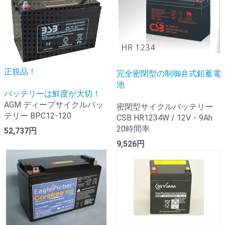
正規品！
完全密閉型の制御弁式鉛蓄電
池
バッテリーは鮮度が大切！
AGM ディープサイクルバッ
密閉型サイクルバッテリー
テリー BPC12-120
CSB HR1234W / 12V・9Ah
20時間率
52,737円
9,526円