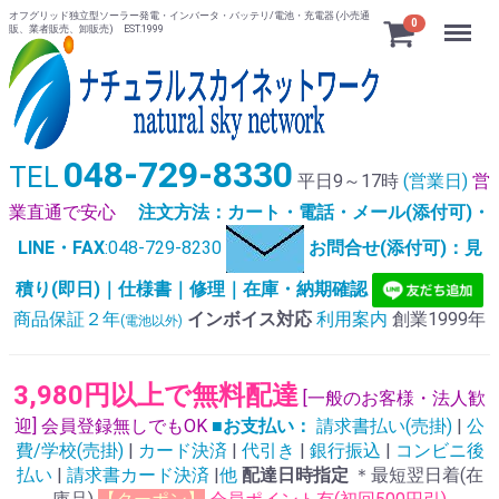
オフグリッド独立型ソーラー発電・インバータ・バッテリ/電池・充電器 (小売通
Menu
0
販、業者販売、卸販売) EST.1999
048-729-8330
TEL
平日9～17時
(営業日)
営
業直通で安心
注文方法：カート・電話・メール(添付可)・
LINE・FAX
:048-729-8230
お問合せ(添付可)：見
積り(即日)｜仕様書｜修理｜在庫・納期確認
商品保証２年
インボイス対応
利用案内
創業1999年
(電池以外)
3,980円以上で無料配達
[一般のお客様・法人歓
迎] 会員登録無しでもOK
■お支払い：
請求書払い(売掛)
|
公
費/学校(売掛)
|
カード決済
|
代引き
|
銀行振込
|
コンビニ後
払い
|
請求書カード決済
|
他
配達日時指定
＊最短翌日着(在