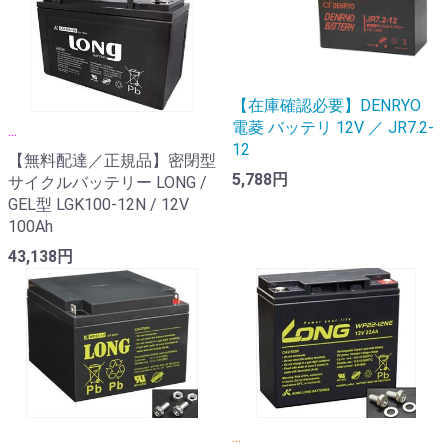
【在庫確認必要】DENRYO
電菱 バッテリ 12V ／ JR7.2-
...
12
【無料配達／正規品】密閉型
5,788円
サイクルバッテリー LONG /
GEL型 LGK100-12N / 12V
100Ah
43,138円
...