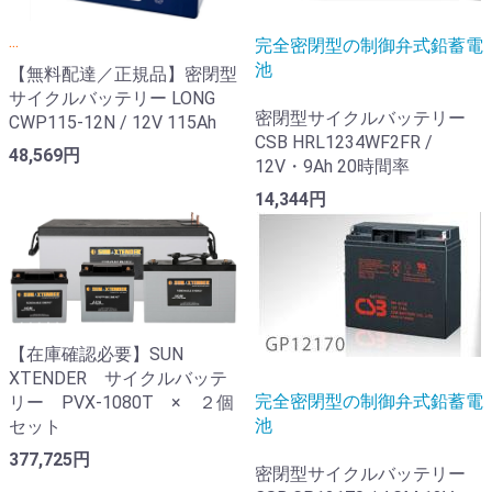
...
完全密閉型の制御弁式鉛蓄電
池
【無料配達／正規品】密閉型
サイクルバッテリー LONG
密閉型サイクルバッテリー
CWP115-12N / 12V 115Ah
CSB HRL1234WF2FR /
48,569円
12V・9Ah 20時間率
14,344円
【在庫確認必要】SUN
XTENDER サイクルバッテ
完全密閉型の制御弁式鉛蓄電
リー PVX-1080T × ２個
池
セット
377,725円
密閉型サイクルバッテリー