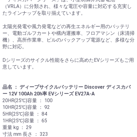
（VRLA）に分類され、様々な電圧や容量に対応する充実し
たラインナップを取り揃えています。
太陽光発電や風力発電などの再生エネルギー用のバッテリ
ー、電動ゴルフカートや構内運搬車、フロアマシン（床清掃
機）、高所作業車、ビルのバックアップ電源など、多様な分
野に対応。
Dシリーズのサイクル性能をさらに高めたEVシリーズもご用
意しています。
品名 ： ディープサイクルバッテリー Discover ディスカバ
ー 12V 100Ah 20h率 EVシリーズ EV27A-A
20HR(25℃)容量 ： 100
10HR(25℃)容量 ： 92
5HR(25℃)容量 ： 84
1HR(25℃)容量 ： 65
重量 kg ： 29
寸法 mm 長さ ： 323