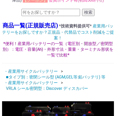
庫品)
【クーポン】
会員ポイント有(初回500円引)
検索
商品一覧(正規販売店)
*技術資料提供可*
産業用バッ
テリーをお探しですか？正規品・代替品でコスト削減をご提
案！
*便利！産業用バッテリーの一覧（電圧別・開放型／密閉型
別）：電圧・容量(Ah)・外形寸法・重量・ターミナル形状を
一覧で比較*
・産業用サイクルバッテリー
■タイプ別：密閉シール型 (AGM,GEL等:鉛バッテリ) 等
・産業用サイクルバッテリー
VRLA シール密閉型：Discover ディスカバー