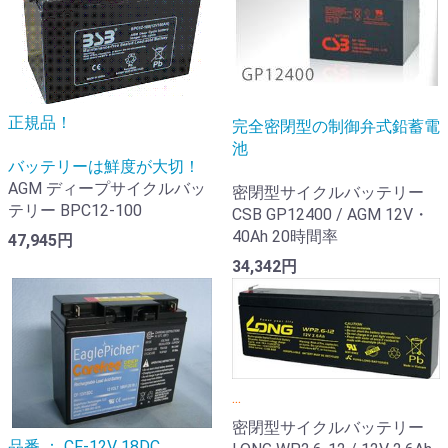
正規品！
完全密閉型の制御弁式鉛蓄電
池
バッテリーは鮮度が大切！
AGM ディープサイクルバッ
密閉型サイクルバッテリー
テリー BPC12-100
CSB GP12400 / AGM 12V・
40Ah 20時間率
47,945円
34,342円
...
密閉型サイクルバッテリー
品番 ： CF-12V 18DC