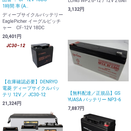
LONG WP2.6-12 / 12V 2.6Ah
1時間 率 (A...
3,132円
ディープサイクルバッテリー
EaglePicher イーグルピッチ
ャー CF-12V 18DC
20,401円
【在庫確認必要】DENRYO
電菱 ディープサイクルバッ
【無料配達／正規品】GS
テリ 12V ／ JC30-12
YUASA バッテリー NP3-6
21,324円
7,887円