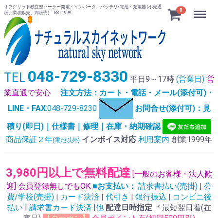
オフグリッド独立型ソーラー発電・インバータ・バッテリ/電池・充電器 (小売通
Menu
0
販、業者販売、卸販売) EST.1999
048-729-8330
TEL
平日9～17時
(営業日)
営
業直通で安心
注文方法：カート・電話・メール(添付可)・
LINE・FAX
:048-729-8230
お問合せ(添付可)：見
積り(即日)｜仕様書｜修理｜在庫・納期確認
商品保証２年
インボイス対応
利用案内
創業1999年
(電池以外)
3,980円以上で無料配達
[一般のお客様・法人歓
迎] 会員登録無しでもOK
■お支払い：
請求書払い(売掛)
|
公
費/学校(売掛)
|
カード決済
|
代引き
|
銀行振込
|
コンビニ後
払い
|
請求書カード決済
|
他
配達日時指定
＊最短翌日着(在