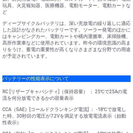
玩具、火災報知器、医療機器、電動モーター、電動カートな
ど
ディープサイクルバッテリは、深い充放電の繰り返しに適応
した設計がなされたバッテリーです。ソーラー発電のほかに
はキャンピングカー、電動カートや構内運搬車、床掃除機、
高所作業車などに使用されています。昨今の環境意識の高ま
りをうけ、蓄電の重要性が高くなりさまざまな分野での用途
が予定されています。
バッテリーの性能表示について
RC [リザーブキャパシティ]（保持容量） ： 25℃で25Aの電
流を何分放電できるかの容量表示
CCA（SAE）[コールドクランキング電流] ： -18℃で放電し
た時、30秒目の電圧が7.2Vを満足する放電電流表示（始動
性表示）