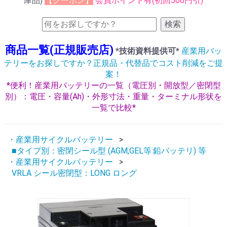
庫品)
【クーポン】
会員ポイント有(初回500円引)
検索
商品一覧(正規販売店)
*技術資料提供可*
産業用バッ
テリーをお探しですか？正規品・代替品でコスト削減をご提
案！
*便利！産業用バッテリーの一覧（電圧別・開放型／密閉型
別）：電圧・容量(Ah)・外形寸法・重量・ターミナル形状を
一覧で比較*
・産業用サイクルバッテリー
■タイプ別：密閉シール型 (AGM,GEL等:鉛バッテリ) 等
・産業用サイクルバッテリー
VRLA シール密閉型：LONG ロング