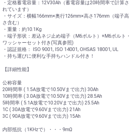
・定格蓄電容量：12V30Ah（蓄電容量は20時間率で計算さ
れています）
・サイズ：横幅166mm×奥行126mm×高さ176mm（端子高
さ含む）
・重量：約10.1Kg
・端子形状：差込ネジ止め端子（M6ボルト）※M6ボルト・
ワッシャーセット付き(写真参照)
・認証規格： ISO 9001, ISO 14001, OHSAS 18001, UL
・持ち運びに便利な手持ちハンドル付き！
【詳細性能】
公称容量
20時間率 ( 1.5A放電で10.50Vまで出力) 30Ah
10時間率 ( 3.0A放電で10.50Vまで出力) 28.5Ah
5時間率 ( 5.1A放電で10.20Vまで出力) 25.5Ah
1C ( 30A放電で9.60Vまで出力) 21Ah
3C ( 90A放電で9.60Vまで出力) 15Ah
内部抵抗（1KHzで）・・・9mΩ