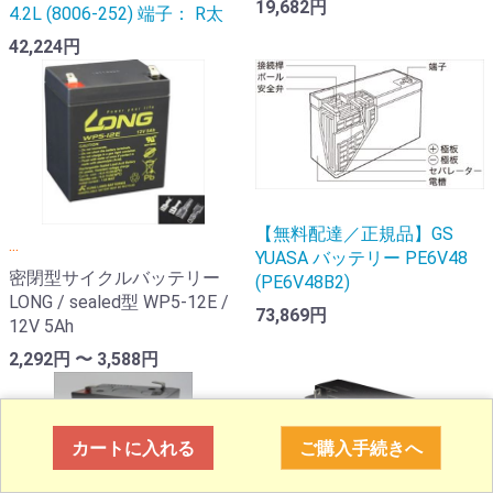
19,682円
4.2L (8006-252) 端子： R太
42,224円
【無料配達／正規品】GS
...
YUASA バッテリー PE6V48
密閉型サイクルバッテリー
(PE6V48B2)
LONG / sealed型 WP5-12E /
73,869円
12V 5Ah
2,292円 〜 3,588円
カートに入れる
ご購入手続きへ