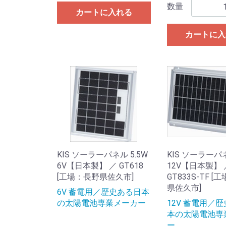
数量
カートに入れる
カートに入
KIS ソーラーパネル 5.5W
KIS ソーラーパ
6V【日本製】 ／ GT618
12V【日本製】 
[工場：長野県佐久市]
GT833S-TF 
県佐久市]
6V 蓄電用／歴史ある日本
の太陽電池専業メーカー
12V 蓄電用／
本の太陽電池専
ー