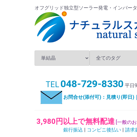
オフグリッド独立型ソーラー発電・インバータ・バ
048-729-8330
TEL
平日9
お問合せ(添付可)：見積り(即日
3,980円以上で無料配達
[一般の
銀行振込
|
コンビニ後払い
|
請求