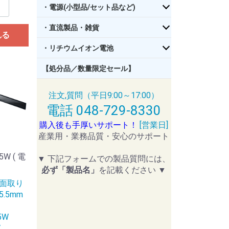
・電源(小型品/セット品など)
・直流製品・雑貨
れる
・リチウムイオン電池
【処分品／数量限定セール】
注文,質問（平日9:00～17:00）
電話 048-729-8330
購入後も手厚いサポート！
[営業日]
産業用・業務品質・安心のサポート
W ( 電
▼ 下記フォームでの製品質問には、
必ず「製品名」
を記載ください ▼
面取り
.5mm
5W
V