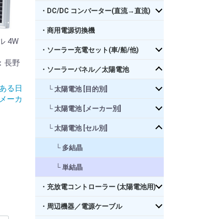
・DC/DC コンバーター(直流→直流)
・商用電源切換機
ル 4W
・ソーラー充電セット(車/船/他)
場：長野
・ソーラーパネル／太陽電池
史ある日
太陽電池 [目的別]
メーカ
太陽電池 [メーカー別]
太陽電池 [セル別]
多結晶
単結晶
・充放電コントローラー (太陽電池用)
・周辺機器／電源ケーブル