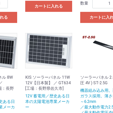
数量
カートに入れる
れる
カートに入
ネル 8W
KIS ソーラーパネル 11W
ソーラーパネル 2.5
／
12V【日本製】 ／ GT634
圧 4V ) ST-2.5G
[工場：長野
[工場：長野県佐久市]
機器組み込み用。
12V 蓄電用／歴史ある日
ガラス採用。薄さ5
歴史ある日
本の太陽電池専業メーカ
～6.2mm
業メーカ
ー
／最大動作電力2.
／最大動作電圧4