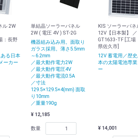
ネル 2W
単結晶ソーラーパネル
KIS ソーラーパネ
／
2W ( 電圧 4V ) ST-2G
12V【日本製】 ／
[工場：長野
GT1633-TF [工
機器組み込み用。面取り
県佐久市]
ガラス採用。薄さ5.5mm
史ある日本
～6.2mm
12V 蓄電用／歴
メーカー
／最大動作電力2W
本の太陽電池専業
／最大動作電圧4V
ー
／最大動作電流0.5A
／寸法
129.5×129.5×4(mm) 面取
り10mm
／重量190g
¥ 12,185
¥ 14,001
数量