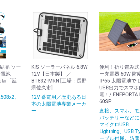
結晶 ソー
KIS ソーラーパネル 6.8W
便利！折り畳み式
陽電池
12V【日本製】 ／
ー充電器 60W 
solar「延
BT832-MRN [工場：長野
IP65 太陽電池で 
」
県佐久市]
USB出力でスマホ
電！/ ENEPORTA 
508x2、
12V 蓄電用／歴史ある日
60SP
本の太陽電池専業メーカ
ー
直接、スマホ、モ
バッテリーなどに
マイクロUSB、
Lightning、USB T
ーブル付属。防塵