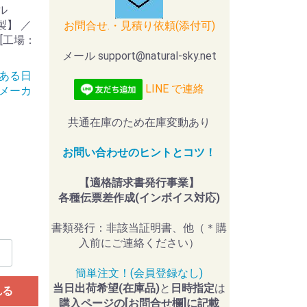
ル
本製】 ／
お問合せ.・見積り依頼(添付可)
) [工場：
メール support@natural-sky.net
史ある日
LINE で連絡
メーカ
共通在庫のため在庫変動あり
お問い合わせのヒントとコツ！
【適格請求書発行事業】
各種伝票差作成(インボイス対応)
書類発行：非該当証明書、他（＊購
入前にご連絡ください）
簡単注文！(会員登録なし)
当日出荷希望(在庫品)
と
日時指定
は
れる
購入ページの[お問合せ欄]に記載