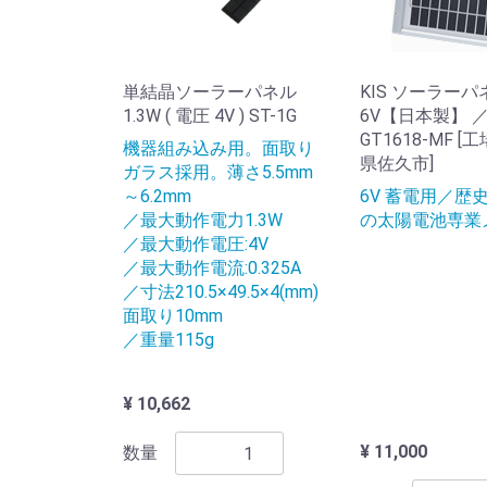
単結晶ソーラーパネル
KIS ソーラーパ
1.3W ( 電圧 4V ) ST-1G
6V【日本製】 
GT1618-MF 
機器組み込み用。面取り
県佐久市]
ガラス採用。薄さ5.5mm
～6.2mm
6V 蓄電用／歴
／最大動作電力1.3W
の太陽電池専業
／最大動作電圧:4V
／最大動作電流:0.325A
／寸法210.5×49.5×4(mm)
面取り10mm
／重量115g
¥ 10,662
¥ 11,000
数量