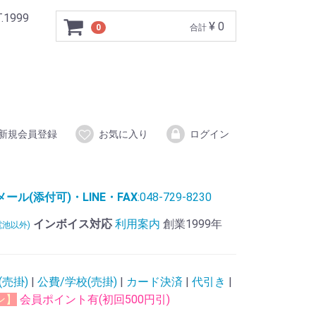
999
¥ 0
0
合計
新規会員登録
お気に入り
ログイン
ル(添付可)・LINE・FAX
:048-729-8230
インボイス対応
利用案内
創業1999年
電池以外)
(売掛)
|
公費/学校(売掛)
|
カード決済
|
代引き
|
ン】
会員ポイント有(初回500円引)