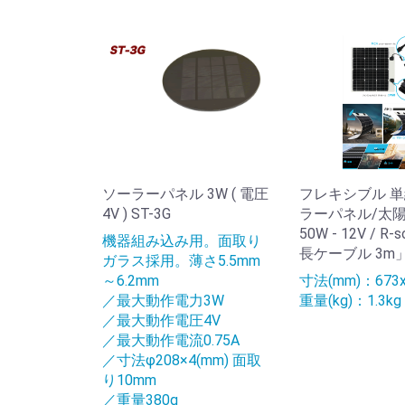
ソーラーパネル 3W ( 電圧
フレキシブル 単
4V ) ST-3G
ラーパネル/太
50W - 12V / R-
機器組み込み用。面取り
長ケーブル 3m
ガラス採用。薄さ5.5mm
～6.2mm
寸法(mm)：673x
／最大動作電力3W
重量(kg)：1.3kg
／最大動作電圧4V
／最大動作電流0.75A
／寸法φ208×4(mm) 面取
り10mm
／重量380g