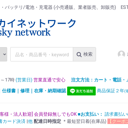
ッテリ/電池・充電器 (小売通販、業者販売、卸販売) EST.1
検索
～17時
(営業日)
営業直通で安心
注文方法：カート・電話・メー
)｜仕様書｜修理｜在庫・納期確認
商品保証２年
(
お客様・法人歓迎] 会員登録無しでもOK
■お支払い：
請求書払い
書カード決済
|
他
配達日時指定
＊最短翌日着(在庫品)
【クーポ