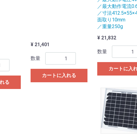
／最大動作電流0.6
／寸法412.5×55×4
面取り10mm
／重量250g
¥ 21,832
¥ 21,401
数量
数量
カートに入
カートに入れる
れる