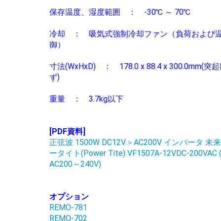
保存温度、湿度範囲 ： -30℃ ～ 70℃
冷却 ： 吸気式強制冷却ファン（負荷および
御）
寸法(WxHxD) ： 178.0 x 88.4 x 300.0mm(
ず)
重量 ： 3.7kg以下
[PDF資料]
正弦波 1500W DC12V＞AC200V インバータ 未
ータイト(Power Tite) VF1507A-12VDC-200VAC
AC200～240V)
オプション
REMO-781
REMO-702