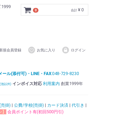
999
¥ 0
0
合計
新規会員登録
お気に入り
ログイン
ル(添付可)・LINE・FAX
:048-729-8230
インボイス対応
利用案内
創業1999年
電池以外)
(売掛)
|
公費/学校(売掛)
|
カード決済
|
代引き
|
ン】
会員ポイント有(初回500円引)