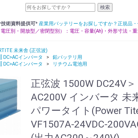
検索
*技術資料提供可*
産業用バッテリーをお探しですか？正規品・
電圧別・開放型／密閉型別）：電圧・容量(Ah)・外形寸法・
RTITE 未来舎 (正弦波)
] DC>ACインバータ
鉛バッテリ用
] DC>ACインバータ
リチウム電池用
正弦波 1500W DC24V＞
AC200V インバータ 未
パワータイト(Power Tite
VF1507A-24VDC-200VA
(出力AC200～240V)