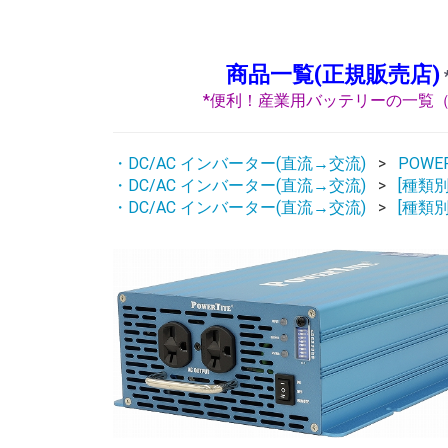
商品一覧(正規販売店)
*便利！産業用バッテリーの一覧（
・DC/AC インバーター(直流→交流)
POWE
・DC/AC インバーター(直流→交流)
[種類別
・DC/AC インバーター(直流→交流)
[種類別