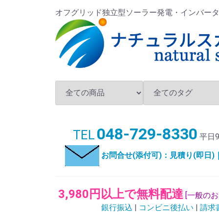
オフグリッド独立型ソーラー発電・インバータ・バ
048-729-8330
TEL
平日9
お問合せ(添付可)：見積り(即日
3,980円以上で無料配達
[一般の
銀行振込
|
コンビニ後払い
|
請求