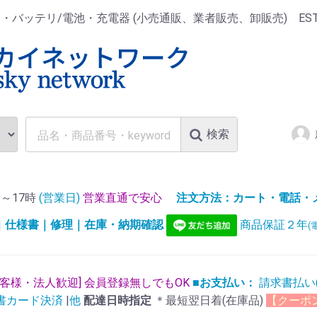
ッテリ/電池・充電器 (小売通販、業者販売、卸販売) EST.1
検索
～17時
(営業日)
営業直通で安心
注文方法：カート・電話・メー
)｜仕様書｜修理｜在庫・納期確認
商品保証２年
(
お客様・法人歓迎] 会員登録無しでもOK
■お支払い：
請求書払い
書カード決済
|
他
配達日時指定
＊最短翌日着(在庫品)
【クーポ