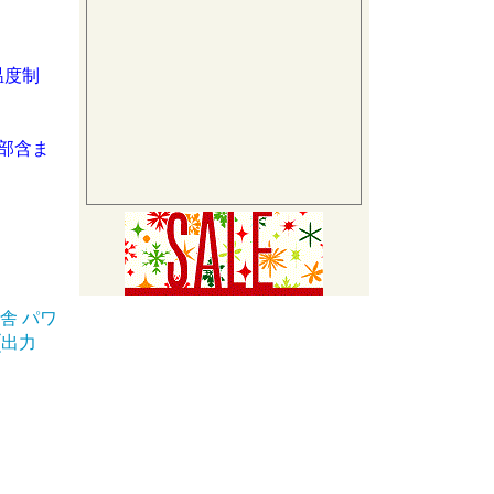
温度制
突起部含ま
来舎 パワ
 (出力