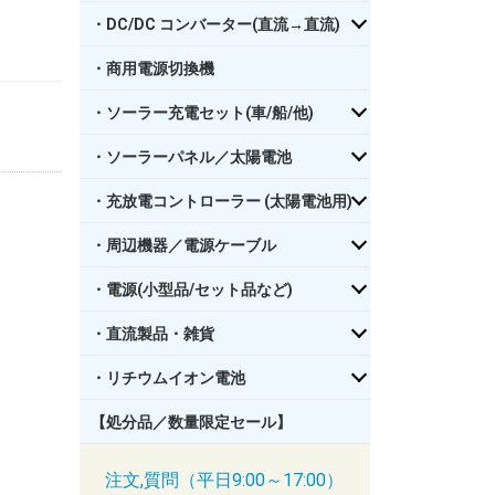
・DC/DC コンバーター(直流→直流)
・商用電源切換機
・ソーラー充電セット(車/船/他)
・ソーラーパネル／太陽電池
・充放電コントローラー (太陽電池用)
・周辺機器／電源ケーブル
・電源(小型品/セット品など)
・直流製品・雑貨
・リチウムイオン電池
【処分品／数量限定セール】
注文,質問（平日9:00～17:00）