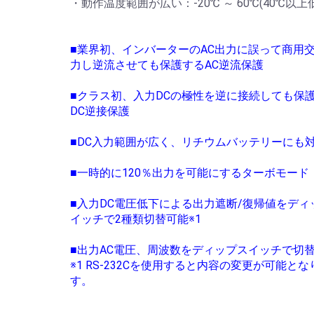
・動作温度範囲が広い：-20℃ ～ 60℃(40℃以
■業界初、インバーターのAC出力に誤って商用
力し逆流させても保護するAC逆流保護
■クラス初、入力DCの極性を逆に接続しても保
DC逆接保護
■DC入力範囲が広く、リチウムバッテリーにも
■一時的に120％出力を可能にするターボモード
■入力DC電圧低下による出力遮断/復帰値をディ
イッチで2種類切替可能※1
■出力AC電圧、周波数をディップスイッチで切替
※1 RS-232Cを使用すると内容の変更が可能とな
す。