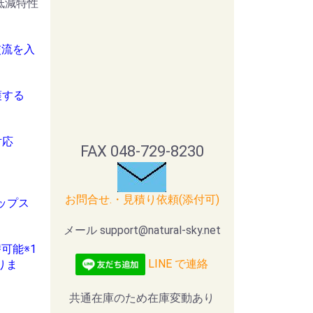
上低減特性
交流を入
護する
対応
FAX 048-729-8230
お問合せ.・見積り依頼(添付可)
ップス
メール support@natural-sky.net
可能※1
LINE で連絡
りま
共通在庫のため在庫変動あり