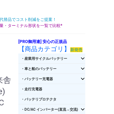
代替品でコスト削減をご提案！
重量・ターミナル形状を一覧で比較*
[PRO御用達] 安心の正規品
【商品カテゴリ】
新発売
・産業用サイクルバッテリー
・車と船のバッテリー
来舎
・バッテリー充電器
)
・走行充電器
・バッテリプロテクタ
C
・DC/AC インバーター(直流→交流)