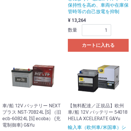
保持性を高め、車両や在庫保
管時等の自己放電を抑制
¥ 13,264
数量
カートに入れる
車/船 12V バッテリー NEXT
【無料配達／正規品】欧州
プラス NST-70B24L [S] （旧
車/船 12V バッテリー 54018
ecb-60B24L [S] ecoba） (充
HELLA XCELERATE G&Yu
電制御車) G&Yu
輸入車（欧州車/米国車）シ