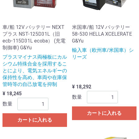
車/船 12V バッテリー NEXT
米国車/船 12V バッテリー
プラス NST-125D31L（旧
58-530 HELLA XCELERATE
ecb-115D31L ecoba） (充電
G&Yu
制御車) G&Yu
輸入車（欧州車/米国車）シ
プラスマイナス両極板にカル
リーズ
シウム特殊合金を採用するこ
とにより、電気エネルギーの
保持性を高め、車両や在庫保
管時等の自己放電を抑制
¥ 18,292
¥ 18,245
数量
数量
カートに入れる
カートに入れる