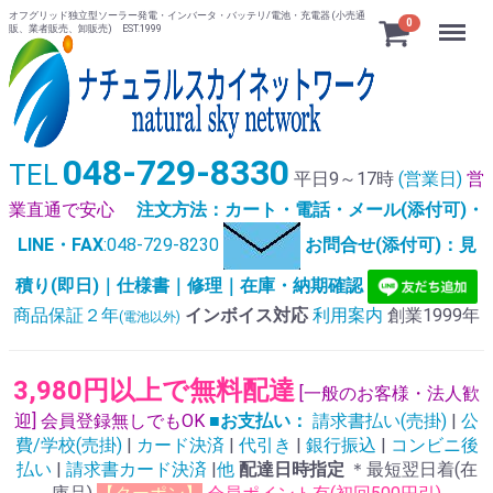
オフグリッド独立型ソーラー発電・インバータ・バッテリ/電池・充電器 (小売通
Menu
0
販、業者販売、卸販売) EST.1999
048-729-8330
TEL
平日9～17時
(営業日)
営
業直通で安心
注文方法：カート・電話・メール(添付可)・
LINE・FAX
:048-729-8230
お問合せ(添付可)：見
積り(即日)｜仕様書｜修理｜在庫・納期確認
商品保証２年
インボイス対応
利用案内
創業1999年
(電池以外)
3,980円以上で無料配達
[一般のお客様・法人歓
迎] 会員登録無しでもOK
■お支払い：
請求書払い(売掛)
|
公
費/学校(売掛)
|
カード決済
|
代引き
|
銀行振込
|
コンビニ後
払い
|
請求書カード決済
|
他
配達日時指定
＊最短翌日着(在