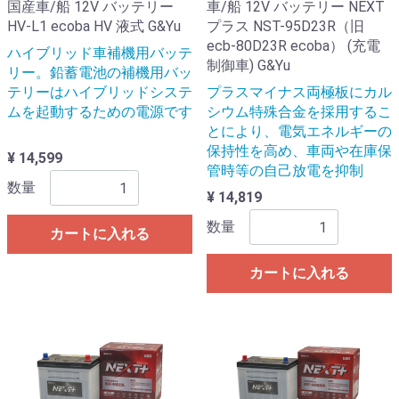
国産車/船 12V バッテリー
車/船 12V バッテリー NEXT
HV-L1 ecoba HV 液式 G&Yu
プラス NST-95D23R（旧
ecb-80D23R ecoba） (充電
ハイブリッド車補機用バッテ
制御車) G&Yu
リー。鉛蓄電池の補機用バッ
テリーはハイブリッドシステ
プラスマイナス両極板にカル
ムを起動するための電源です
シウム特殊合金を採用するこ
とにより、電気エネルギーの
保持性を高め、車両や在庫保
¥ 14,599
管時等の自己放電を抑制
数量
¥ 14,819
数量
カートに入れる
カートに入れる