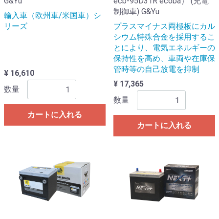
G&Yu
ecb-95D31R ecoba） (充電
制御車) G&Yu
輸入車（欧州車/米国車）シ
リーズ
プラスマイナス両極板にカル
シウム特殊合金を採用するこ
とにより、電気エネルギーの
保持性を高め、車両や在庫保
管時等の自己放電を抑制
¥ 16,610
¥ 17,365
数量
数量
カートに入れる
カートに入れる