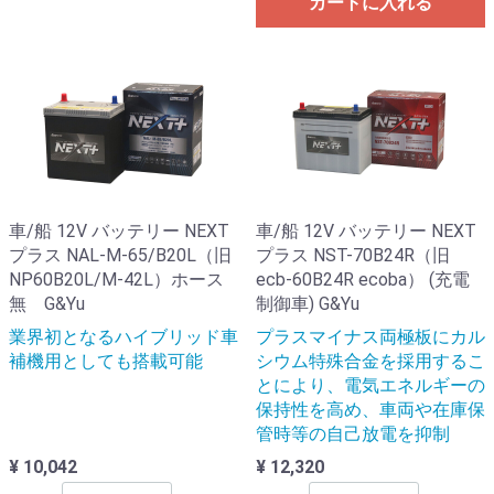
カートに入れる
車/船 12V バッテリー NEXT
車/船 12V バッテリー NEXT
プラス NAL-M-65/B20L（旧
プラス NST-70B24R（旧
NP60B20L/M-42L）ホース
ecb-60B24R ecoba） (充電
無 G&Yu
制御車) G&Yu
業界初となるハイブリッド車
プラスマイナス両極板にカル
補機用としても搭載可能
シウム特殊合金を採用するこ
とにより、電気エネルギーの
保持性を高め、車両や在庫保
管時等の自己放電を抑制
¥ 10,042
¥ 12,320