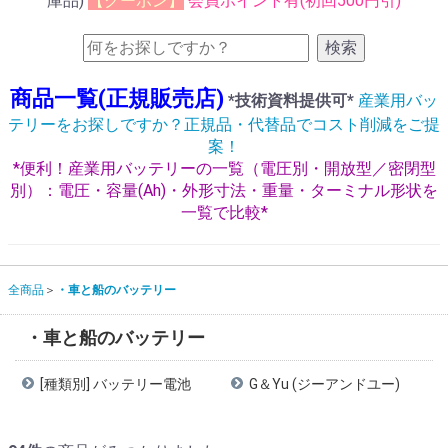
庫品)
【クーポン】
会員ポイント有(初回500円引)
検索
商品一覧(正規販売店)
*技術資料提供可*
産業用バッ
テリーをお探しですか？正規品・代替品でコスト削減をご提
案！
*便利！産業用バッテリーの一覧（電圧別・開放型／密閉型
別）：電圧・容量(Ah)・外形寸法・重量・ターミナル形状を
一覧で比較*
全商品
・車と船のバッテリー
・車と船のバッテリー
[種類別] バッテリー電池
G＆Yu (ジーアンドユー)