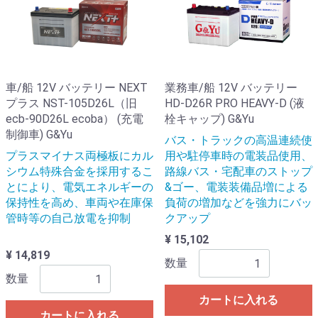
車/船 12V バッテリー NEXT
業務車/船 12V バッテリー
プラス NST-105D26L（旧
HD-D26R PRO HEAVY-D (液
ecb-90D26L ecoba） (充電
栓キャップ) G&Yu
制御車) G&Yu
バス・トラックの高温連続使
プラスマイナス両極板にカル
用や駐停車時の電装品使用、
シウム特殊合金を採用するこ
路線バス・宅配車のストップ
とにより、電気エネルギーの
&ゴー、電装装備品増による
保持性を高め、車両や在庫保
負荷の増加などを強力にバッ
管時等の自己放電を抑制
クアップ
¥ 15,102
¥ 14,819
数量
数量
カートに入れる
カートに入れる