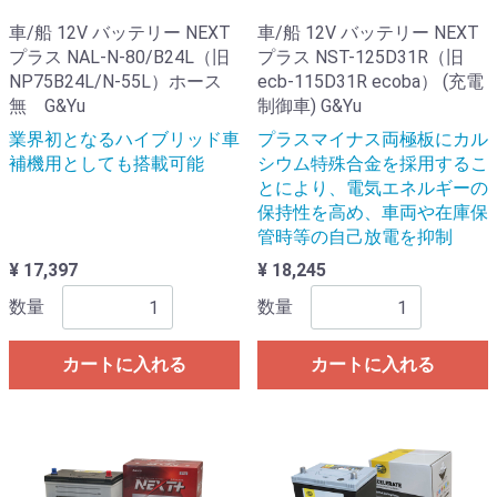
車/船 12V バッテリー NEXT
車/船 12V バッテリー NEXT
プラス NAL-N-80/B24L（旧
プラス NST-125D31R（旧
NP75B24L/N-55L）ホース
ecb-115D31R ecoba） (充電
無 G&Yu
制御車) G&Yu
業界初となるハイブリッド車
プラスマイナス両極板にカル
補機用としても搭載可能
シウム特殊合金を採用するこ
とにより、電気エネルギーの
保持性を高め、車両や在庫保
管時等の自己放電を抑制
¥ 17,397
¥ 18,245
数量
数量
カートに入れる
カートに入れる