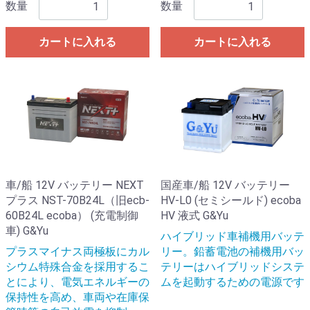
数量
数量
カートに入れる
カートに入れる
車/船 12V バッテリー NEXT
国産車/船 12V バッテリー
プラス NST-70B24L（旧ecb-
HV-L0 (セミシールド) ecoba
60B24L ecoba） (充電制御
HV 液式 G&Yu
車) G&Yu
ハイブリッド車補機用バッテ
プラスマイナス両極板にカル
リー。鉛蓄電池の補機用バッ
シウム特殊合金を採用するこ
テリーはハイブリッドシステ
とにより、電気エネルギーの
ムを起動するための電源です
保持性を高め、車両や在庫保