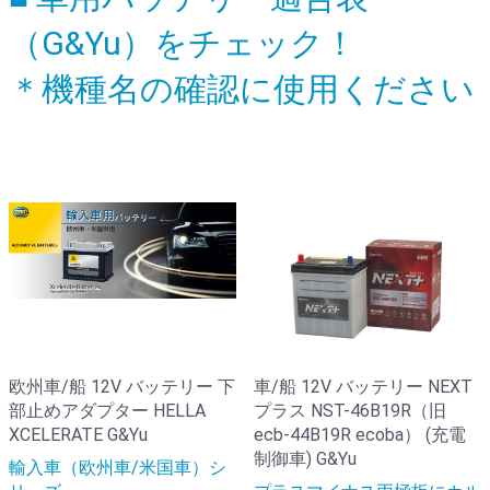
（G&Yu）をチェック！
＊機種名の確認に使用ください
欧州車/船 12V バッテリー 下
車/船 12V バッテリー NEXT
部止めアダプター HELLA
プラス NST-46B19R（旧
XCELERATE G&Yu
ecb-44B19R ecoba） (充電
制御車) G&Yu
輸入車（欧州車/米国車）シ