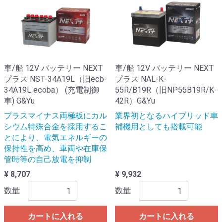
車/船 12V バッテリー NEXT
車/船 12V バッテリー NEXT
プラス NST-34A19L（旧ecb-
プラス NAL-K-
34A19L ecoba） (充電制御
55R/B19R（旧NP55B19R/K-
車) G&Yu
42R）G&Yu
プラスマイナス両極板にカル
業界初となるハイブリッド車
シウム特殊合金を採用するこ
補機用としても搭載可能
とにより、電気エネルギーの
保持性を高め、車両や在庫保
管時等の自己放電を抑制
¥ 8,707
¥ 9,932
数量
数量
カートに入れる
カートに入れる