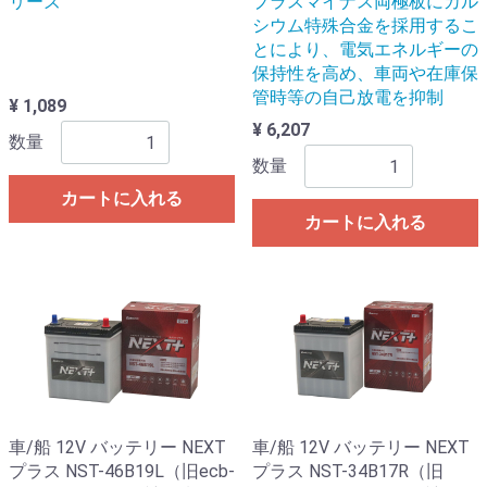
リーズ
プラスマイナス両極板にカル
シウム特殊合金を採用するこ
とにより、電気エネルギーの
保持性を高め、車両や在庫保
管時等の自己放電を抑制
¥ 1,089
¥ 6,207
数量
数量
カートに入れる
カートに入れる
車/船 12V バッテリー NEXT
車/船 12V バッテリー NEXT
プラス NST-46B19L（旧ecb-
プラス NST-34B17R（旧