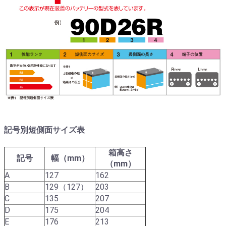
記号別短側面サイズ表
箱高さ
記号
幅（mm）
（mm）
A
127
162
B
129（127）
203
C
135
207
D
175
204
E
176
213