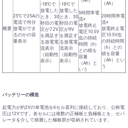
（Ah）
（Ah）
-18℃で
-18℃で
放電した
放電した
5時間率電
25℃で25Aの
20時間率電
とき、30
とき、30
流×
電流で何分
流×
秒目の電
秒目の電
放電終止
概要
放電ができ
放電終止電
圧が7.2V
圧が9V
電圧10.5V
るのかの容
圧10.5V迄
を満足す
を満足す
迄の持続
量表示
の持続時間
る放電電
る放電電
時間（h）
（h）との
流表示
流表示
との積を
積を容量
（始動性
（始動性
容量
（Ah）とい
表示）
表示）
（Ah）と
う
いう
バッテリーの構造
起電力が約2Vの単電池を6セル直列に接続しており、公称電
圧は12Vです。各セルには複数の正極板と負極板とを、セパ
レータを介して積層した極板群が収納されています。