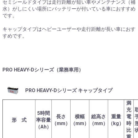
セミシールドタイプは走行距離が短い車やメンテナンス（補
水）がしにくい場所にバッテリーが付いている車におすすめ
です。
キャップタイプはヘビーユーザーや走行距離が長い車におす
すめです。
PRO HEAVY-Dシリーズ（業務車用）
PRO HEAVY-Dシリーズ キャップタイプ
満
充
5時間
長さ
横幅
総高さ
重量
電
形 式
率容量
（mm）
（mm）
（mm）
（kg）
時
（Ah）
比
重