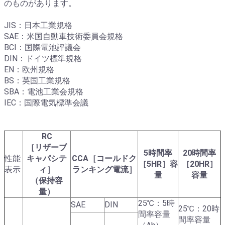
のものがあります。
JIS：日本工業規格
SAE：米国自動車技術委員会規格
BCI：国際電池評議会
DIN：ドイツ標準規格
EN：欧州規格
BS：英国工業規格
SBA：電池工業会規格
IEC：国際電気標準会議
RC
［リザーブ
5時間率
20時間率
性能
キャパシテ
CCA［コールドク
［5HR］容
［20HR］
表示
ィ］
ランキング電流］
量
容量
（保持容
量）
25℃：5時
SAE
DIN
25℃：20時
間率容量
間率容量