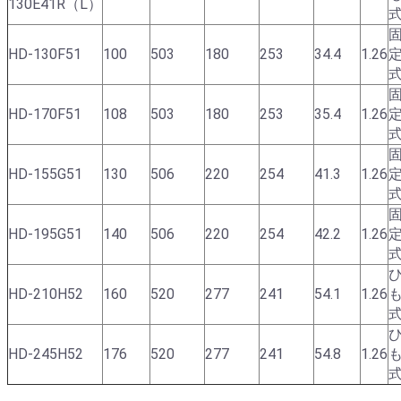
130E41R（L）
HD-130F51
100
503
180
253
34.4
1.26
HD-170F51
108
503
180
253
35.4
1.26
HD-155G51
130
506
220
254
41.3
1.26
HD-195G51
140
506
220
254
42.2
1.26
HD-210H52
160
520
277
241
54.1
1.26
HD-245H52
176
520
277
241
54.8
1.26