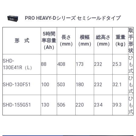
PRO HEAVY-Dシリーズ セミシールドタイプ
取
5時間
長さ
横幅
総高さ
重量
手
形 式
率容量
（mm）
（mm）
（mm）
（kg）
形
（Ah）
状
ひ
SHD-
88
408
173
232
25.3
も
130E41R（L）
式
ひ
SHD-130F51
100
503
180
232
32.1
も
式
ひ
SHD-155G51
130
506
220
234
39.3
も
式