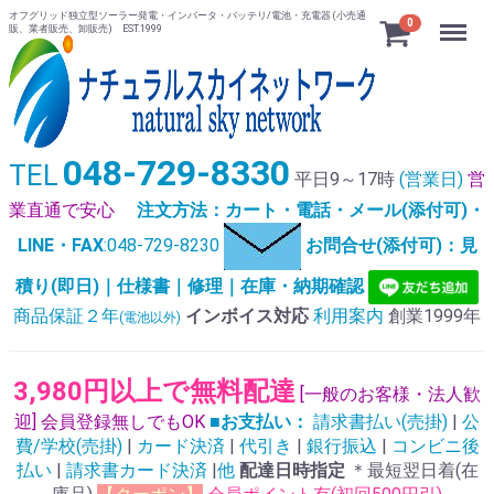
オフグリッド独立型ソーラー発電・インバータ・バッテリ/電池・充電器 (小売通
Menu
0
販、業者販売、卸販売) EST.1999
048-729-8330
TEL
平日9～17時
(営業日)
営
業直通で安心
注文方法：カート・電話・メール(添付可)・
LINE・FAX
:048-729-8230
お問合せ(添付可)：見
積り(即日)｜仕様書｜修理｜在庫・納期確認
商品保証２年
インボイス対応
利用案内
創業1999年
(電池以外)
3,980円以上で無料配達
[一般のお客様・法人歓
迎] 会員登録無しでもOK
■お支払い：
請求書払い(売掛)
|
公
費/学校(売掛)
|
カード決済
|
代引き
|
銀行振込
|
コンビニ後
払い
|
請求書カード決済
|
他
配達日時指定
＊最短翌日着(在