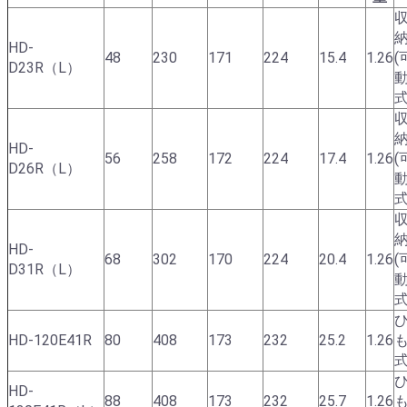
HD-
48
230
171
224
15.4
1.26
(
D23R（L）
動
HD-
56
258
172
224
17.4
1.26
(
D26R（L）
動
HD-
68
302
170
224
20.4
1.26
(
D31R（L）
動
HD-120E41R
80
408
173
232
25.2
1.26
HD-
88
408
173
232
25.7
1.26