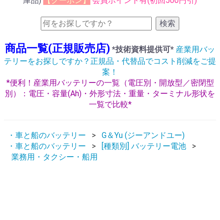
庫品)
【クーポン】
会員ポイント有(初回500円引)
検索
商品一覧(正規販売店)
*技術資料提供可*
産業用バッ
テリーをお探しですか？正規品・代替品でコスト削減をご提
案！
*便利！産業用バッテリーの一覧（電圧別・開放型／密閉型
別）：電圧・容量(Ah)・外形寸法・重量・ターミナル形状を
一覧で比較*
・車と船のバッテリー
G＆Yu (ジーアンドユー)
・車と船のバッテリー
[種類別] バッテリー電池
業務用・タクシー・船用