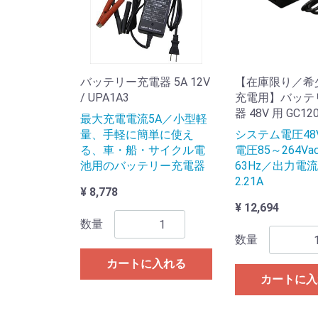
バッテリー充電器 5A 12V
【在庫限り／希少
/ UPA1A3
充電用】バッテ
器 48V 用 GC12
最大充電電流5A／小型軽
量、手軽に簡単に使え
システム電圧48
る、車・船・サイクル電
電圧85～264Va
池用のバッテリー充電器
63Hz／出力電流
2.21A
¥ 8,778
¥ 12,694
数量
数量
カートに入れる
カートに入