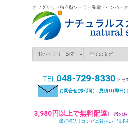
オフグリッド独立型ソーラー発電・インバータ・バ
048-729-8330
TEL
平日9
お問合せ(添付可)：見積り(即日
3,980円以上で無料配達
[一般の
銀行振込
|
コンビニ後払い
|
請求