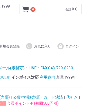
999
¥ 0
0
合計
新規会員登録
お気に入り
ログイン
ル(添付可)・LINE・FAX
:048-729-8230
インボイス対応
利用案内
創業1999年
電池以外)
(売掛)
|
公費/学校(売掛)
|
カード決済
|
代引き
|
ン】
会員ポイント有(初回500円引)