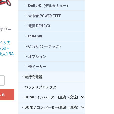
Delta-Q（デルタキュー）
未来舎 POWER TITE
電菱 DENRYO
テリー
PBM SRL
／入力
CTEK（シーテック）
/50～
大1.9A
オプション
他メーカー
・走行充電器
・バッテリプロテクタ
れる
・DC/AC インバーター(直流→交流)
・DC/DC コンバーター(直流→直流)