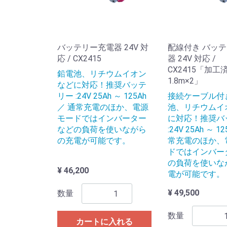
バッテリー充電器 24V 対
配線付き バッ
応 / CX2415
器 24V 対応 /
CX2415「加工済み
鉛電池、リチウムイオン
1.8m×2」
などに対応！推奨バッテ
リー :24V 25Ah ～ 125Ah
接続ケーブル付
／ 通常充電のほか、電源
池、リチウムイ
モードではインバーター
に対応！推奨バ
などの負荷を使いながら
:24V 25Ah ～ 1
の充電が可能です。
常充電のほか、
ドではインバー
の負荷を使いな
¥ 46,200
電が可能です。
¥ 49,500
数量
数量
カートに入れる