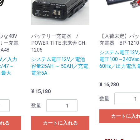
な48V
バッテリー充電器 /
【入荷未定】バッ
リー充電
POWER TITE 未来舎 CH-
充電器 BP-1210
0A48
1205
システム電圧12V
V／入力
システム電圧12V／電池
電圧100～240Vac
c/47～
容量25AH ～ 50AH／充電
60Hz／出力電流 最
 最大
電流5A
¥ 16,280
¥ 15,180
数量
数量
カートに入
れる
カートに入れる