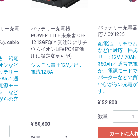
バッテリー充電器 1
テリー充電
バッテリー充電器
応 / CX1235
POWER TITE 未来舎 CH-
 cable
1212GFQ(＊受注時にリチ
鉛電池、リチウム
ウムイオンLiFePO4電池
などに対応！推奨
用に設定変更可能)
リー : 12V / 70Ah
き！鉛電
350Ah／ 通常充
オンなど
システム電圧12V／出力
か、電源モードで
ッテリー
電流12.5A
バーターなどの負
25Ah／ 通
いながらの充電が
電源モー
す。
ターなど
がらの充
¥ 52,800
数量
¥ 50,600
カートに入
数量