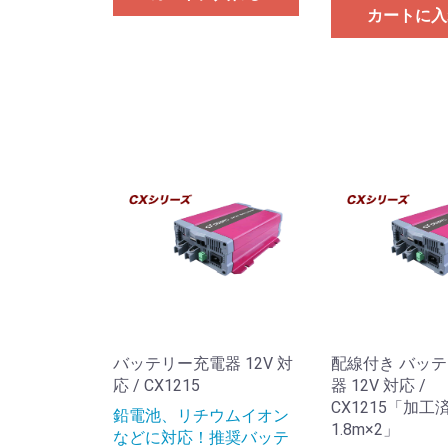
カートに入
バッテリー充電器 12V 対
配線付き バッ
応 / CX1215
器 12V 対応 /
CX1215「加工済み
鉛電池、リチウムイオン
1.8m×2」
などに対応！推奨バッテ