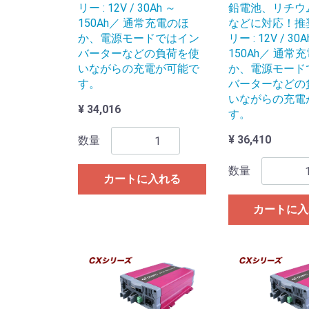
リー : 12V / 30Ah ～
鉛電池、リチウ
150Ah／ 通常充電のほ
などに対応！推
か、電源モードではイン
リー : 12V / 30A
バーターなどの負荷を使
150Ah／ 通常
いながらの充電が可能で
か、電源モード
す。
バーターなどの
いながらの充電
¥ 34,016
す。
¥ 36,410
数量
数量
カートに入れる
カートに入