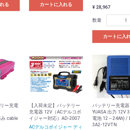
れる
カートに入れる
¥ 28,967
数量
カートに入
テリー充電
【入荷未定】バッテリー
バッテリー充電器 
充電器 12V（ACデルコボ
YUASA 出力 12V 
 cable
イジャー対応）AD-2007
電池 12～24Ah) / 
3A2-12VTN
ACデルコボイジャー ディ