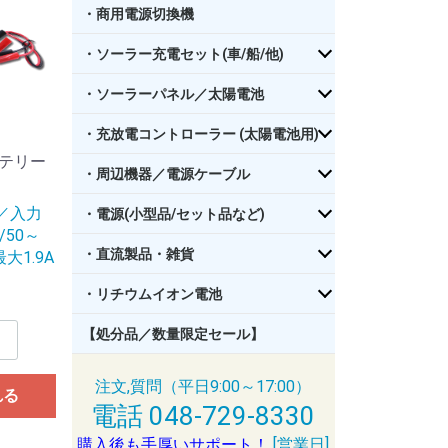
・商用電源切換機
・ソーラー充電セット(車/船/他)
・ソーラーパネル／太陽電池
・充放電コントローラー (太陽電池用)
テリー
・周辺機器／電源ケーブル
／入力
・電源(小型品/セット品など)
/50～
・直流製品・雑貨
大1.9A
・リチウムイオン電池
【処分品／数量限定セール】
注文,質問（平日9:00～17:00）
れる
電話 048-729-8330
購入後も手厚いサポート！
[営業日]