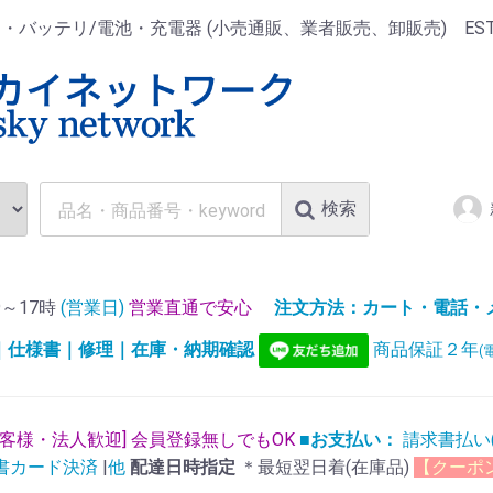
ッテリ/電池・充電器 (小売通販、業者販売、卸販売) EST.1
検索
～17時
(営業日)
営業直通で安心
注文方法：カート・電話・メー
)｜仕様書｜修理｜在庫・納期確認
商品保証２年
(
お客様・法人歓迎] 会員登録無しでもOK
■お支払い：
請求書払い
書カード決済
|
他
配達日時指定
＊最短翌日着(在庫品)
【クーポ