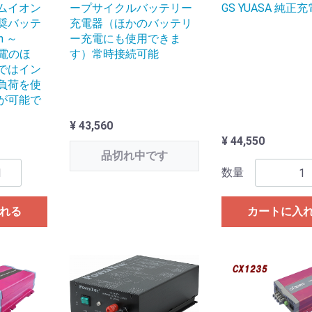
ムイオン
ープサイクルバッテリー
GS YUASA 純正
奨バッテ
充電器（ほかのバッテリ
h ～
ー充電にも使用できま
充電のほ
す）常時接続可能
ではイン
負荷を使
が可能で
¥ 43,560
¥ 44,550
品切れ中です
数量
れる
カートに入