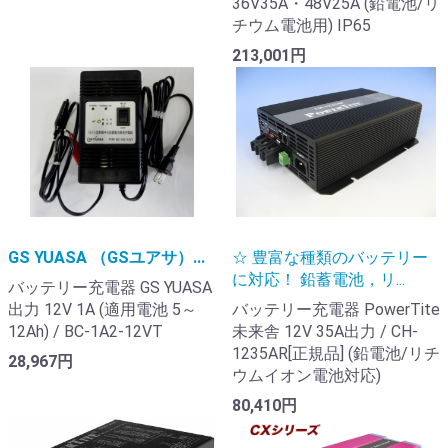
36V35A・48V25A (鉛電池/リ
チウム電池用) IP65
213,001円
GS YUASA （GSユアサ）...
☆ 豊富な種類のバッテリー
に対応！ 鉛蓄電池，リ...
バッテリー充電器 GS YUASA
出力 12V 1A (適用電池 5～
バッテリー充電器 PowerTite
12Ah) / BC-1A2-12VT
未来舎 12V 35A出力 / CH-
1235AR[正規品] (鉛電池/リチ
28,967円
ウムイオン電池対応)
80,410円