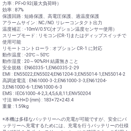
力率 : PF>0.92(最大負荷時）
効率 : 87%
保護回路 : 短絡保護、高電圧保護、過温度保護
アラームサイン : NC./NO. リレーコンタクト出力
温度補正 : -10mV/0.5℃(オプション温度センサー使用）
スリープモード : リモコン(CR-1)またはディップスイッチで
使用可能
リモートコントローラ : オプション CR-1 に対応
動作温度 : -20℃～50℃
動作湿度 : 20～90%RH 結露無きこと
安全規格 : EN60335-1,EN60335-2-29
EMI : EN55022;EN55024;EN61204-3;EN55014-1;EN55014-2
高調波電流 : EN61000-3-2;EN61000-3-3;EN61204-
3;EN61000-6-1;EN61000-6-3
EMS : IEC61000-4-2,3,4,5,6,8,11;ENV50204
寸法 W×H×D (mm) : 183×72×243.4
重量 : 1.59kg
※本機は多様なバッテリーへの充電が可能ですが、安全にバ
ッテリーへ充電するためには、充電を行うバッテリーの仕様