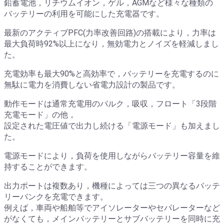
鉛蓄電池，リチウムイオン，ゲル，AGMなど様々な種類の
バッテリーの利用を可能にした充電器です。
最新のアクティブPFC(力率改善回路)の搭載により，力率は
最大負荷時92%以上になり，無効電力とノイズを軽減しまし
た。
充電効率も最大90%と高効率で，バッテリーを充電するのに
無駄に電力を消費しない省電力設計の製品です。
動作モードは通常充電用のバルク，吸収，フロート「3段階
充電モード」の他，
設定された電圧値で出力し続ける「電源モード」も加えまし
た。
電源モードにより，負荷を使用しながらバッテリー容量を維
持することができます。
出力ポートは複数あり，機種によっては三つの異なるバッテ
リーバンクを充電できます。
例えば，車両や船舶等でアイソレーターやセパレーターなど
がなくても，メインバッテリーとサブバッテリーを同時に充