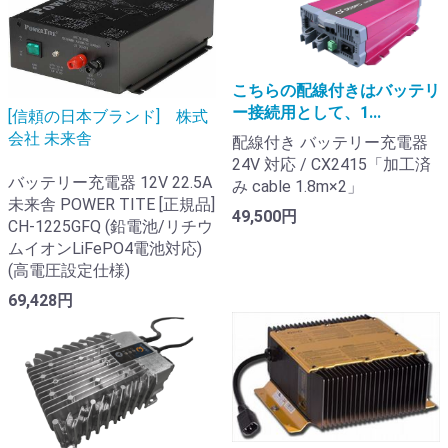
こちらの配線付きはバッテリ
ー接続用として、1...
[信頼の日本ブランド] 株式
会社 未来舎
配線付き バッテリー充電器
24V 対応 / CX2415「加工済
バッテリー充電器 12V 22.5A
み cable 1.8m×2」
未来舎 POWER TITE [正規品]
49,500円
CH-1225GFQ (鉛電池/リチウ
ムイオンLiFePO4電池対応)
(高電圧設定仕様)
69,428円