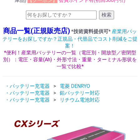
庫品)
【クーポン】
会員ポイント有(初回500円引)
検索
商品一覧(正規販売店)
*技術資料提供可*
産業用バッ
テリーをお探しですか？正規品・代替品でコスト削減をご提
案！
*便利！産業用バッテリーの一覧（電圧別・開放型／密閉型
別）：電圧・容量(Ah)・外形寸法・重量・ターミナル形状を
一覧で比較*
・バッテリー充電器
電菱 DENRYO
・バッテリー充電器
鉛バッテリー対応
・バッテリー充電器
リチウム電池対応