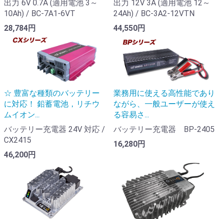
出力 6V 0.7A (適用電池 3～
出力 12V 3A (適用電池 12～
10Ah) / BC-7A1-6VT
24Ah) / BC-3A2-12VTN
28,784円
44,550円
☆ 豊富な種類のバッテリー
業務用に使える高性能であり
に対応！ 鉛蓄電池，リチウ
ながら、一般ユーザーが使え
ムイオン...
る容易さ...
バッテリー充電器 24V 対応 /
バッテリー充電器 BP-2405
CX2415
16,280円
46,200円