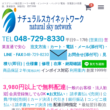
オフグリッド独立型ソーラー発電・インバータ・バッテリ/電池・充電器 (小売通
Menu
0
販、業者販売、卸販売) EST.1999
048-729-8330
TEL
平日9～17時
(営業日)
営
業直通で安心
注文方法：カート・電話・メール(添付可)・
LINE・FAX
:048-729-8230
お問合せ(添付可)：見
積り(即日)｜仕様書｜修理｜在庫・納期確認
商品保証２年
インボイス対応
利用案内
創業1999年
(電池以外)
3,980円以上で無料配達
[一般のお客様・法人歓
迎] 会員登録無しでもOK
■お支払い：
請求書払い(売掛)
|
公
費/学校(売掛)
|
カード決済
|
代引き
|
銀行振込
|
コンビニ後
払い
|
請求書カード決済
|
他
配達日時指定
＊最短翌日着(在