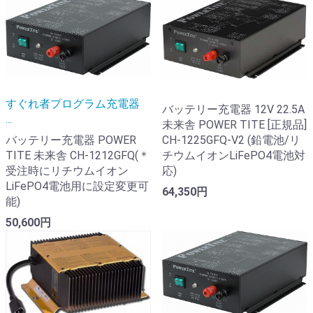
すぐれ者プログラム充電器
バッテリー充電器 12V 22.5A
...
未来舎 POWER TITE [正規品]
バッテリー充電器 POWER
CH-1225GFQ-V2 (鉛電池/リ
TITE 未来舎 CH-1212GFQ(＊
チウムイオンLiFePO4電池対
受注時にリチウムイオン
応)
LiFePO4電池用に設定変更可
64,350円
能)
50,600円