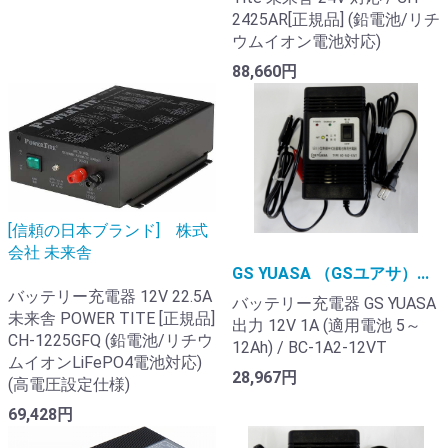
2425AR[正規品] (鉛電池/リチ
ウムイオン電池対応)
88,660円
[信頼の日本ブランド] 株式
会社 未来舎
GS YUASA （GSユアサ）...
バッテリー充電器 12V 22.5A
バッテリー充電器 GS YUASA
未来舎 POWER TITE [正規品]
出力 12V 1A (適用電池 5～
CH-1225GFQ (鉛電池/リチウ
12Ah) / BC-1A2-12VT
ムイオンLiFePO4電池対応)
28,967円
(高電圧設定仕様)
69,428円