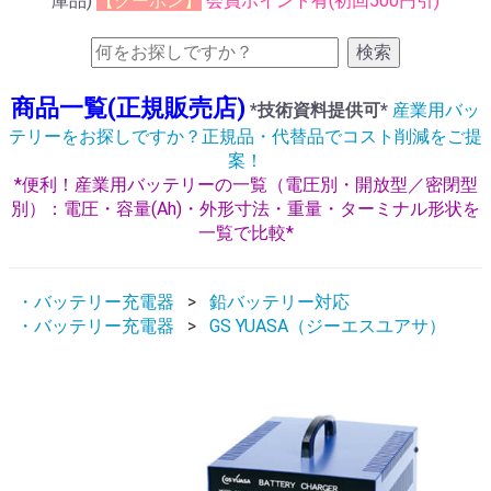
庫品)
【クーポン】
会員ポイント有(初回500円引)
検索
商品一覧(正規販売店)
*技術資料提供可*
産業用バッ
テリーをお探しですか？正規品・代替品でコスト削減をご提
案！
*便利！産業用バッテリーの一覧（電圧別・開放型／密閉型
別）：電圧・容量(Ah)・外形寸法・重量・ターミナル形状を
一覧で比較*
・バッテリー充電器
鉛バッテリー対応
・バッテリー充電器
GS YUASA（ジーエスユアサ）