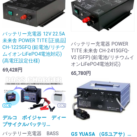
バッテリー充電器 12V 22.5A
未来舎 POWER TITE [正規品]
バッテリー充電器 POWER
CH-1225GFQ (鉛電池/リチウ
TITE 未来舎 CH-2415GFQ-
ムイオンLiFePO4電池対応)
V2 (GFP) (鉛電池/リチウムイ
(高電圧設定仕様)
オンLiFePO4電池対応)
69,428円
65,780円
デルコ ボイジャー ディー
プサイクルバッテリ...
バッテリー充電器 BASS
GS YUASA （GSユアサ）...