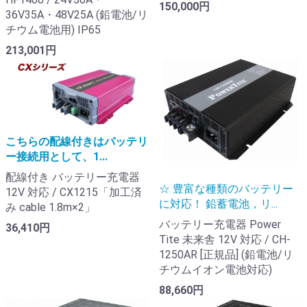
150,000円
36V35A・48V25A (鉛電池/リ
チウム電池用) IP65
213,001円
こちらの配線付きはバッテリ
ー接続用として、1...
配線付き バッテリー充電器
☆ 豊富な種類のバッテリー
12V 対応 / CX1215「加工済
に対応！ 鉛蓄電池，リ...
み cable 1.8m×2」
バッテリー充電器 Power
36,410円
Tite 未来舎 12V 対応 / CH-
1250AR [正規品] (鉛電池/リ
チウムイオン電池対応)
88,660円