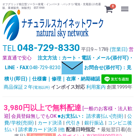
オフグリッド独立型ソーラー発電・インバータ・バッテリ/電池・充電器 (小売通
Menu
0
販、業者販売、卸販売) EST.1999
048-729-8330
TEL
平日9～17時
(営業日)
営
業直通で安心
注文方法：カート・電話・メール(添付可)・
LINE・FAX
:048-729-8230
お問合せ(添付可)：見
積り(即日)｜仕様書｜修理｜在庫・納期確認
商品保証２年
インボイス対応
利用案内
創業1999年
(電池以外)
3,980円以上で無料配達
[一般のお客様・法人歓
迎] 会員登録無しでもOK
■お支払い：
請求書払い(売掛)
|
公
費/学校(売掛)
|
カード決済
|
代引き
|
銀行振込
|
コンビニ後
払い
|
請求書カード決済
|
他
配達日時指定
＊最短翌日着(在