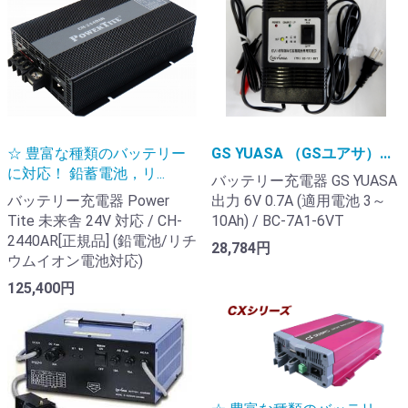
☆ 豊富な種類のバッテリー
GS YUASA （GSユアサ）...
に対応！ 鉛蓄電池，リ...
バッテリー充電器 GS YUASA
バッテリー充電器 Power
出力 6V 0.7A (適用電池 3～
Tite 未来舎 24V 対応 / CH-
10Ah) / BC-7A1-6VT
2440AR[正規品] (鉛電池/リチ
28,784円
ウムイオン電池対応)
125,400円