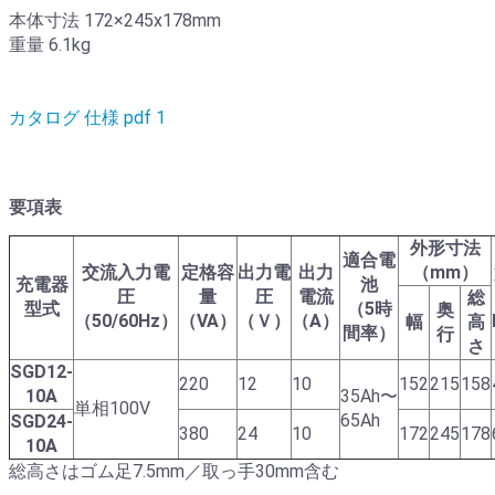
本体寸法 172×245x178mm
重量 6.1kg
カタログ 仕様 pdf 1
要項表
外形寸法
適合電
交流入力電
定格容
出力電
出力
（mm）
充電器
池
圧
量
圧
電流
総
型式
（5時
奥
（50/60Hz）
（VA）
（Ｖ）
（A）
幅
高
間率）
行
さ
SGD12-
220
12
10
152
215
158
10A
35Ah〜
単相100V
65Ah
SGD24-
380
24
10
172
245
178
10A
総高さはゴム足7.5mm／取っ手30mm含む