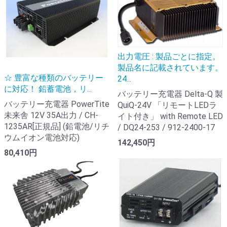
出力電圧 : 製品ごとに指定。
製品名に記載されています。
☆ 豊富な種類のバッテリー
24...
に対応！ 鉛蓄電池，リ...
バッテリー充電器 Delta-Q 製
バッテリー充電器 PowerTite
QuiQ-24V 「リモートLEDラ
未来舎 12V 35A出力 / CH-
イト付き」 with Remote LED
1235AR[正規品] (鉛電池/リチ
/ DQ24-253 / 912-2400-17
ウムイオン電池対応)
142,450円
80,410円