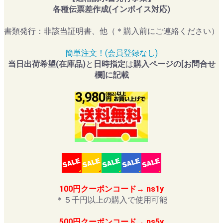
各種伝票差作成(インボイス対応)
書類発行：非該当証明書、他（＊購入前にご連絡ください）
簡単注文！(会員登録なし)
当日出荷希望(在庫品)
と
日時指定
は
購入ページの[お問合せ
欄]に記載
100円クーポンコード→ ns1y
＊５千円以上の購入で使用可能
500円クーポンコード→ ns5y