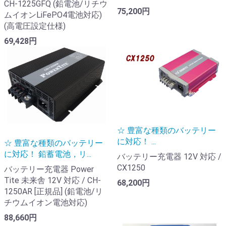
CH-1225GFQ (鉛電池/リチウ
75,200円
ムイオンLiFePO4電池対応)
(高電圧設定仕様)
69,428円
☆ 豊富な種類のバッテリー
に対応！ ...
☆ 豊富な種類のバッテリー
に対応！ 鉛蓄電池，リ...
バッテリー充電器 12V 対応 /
CX1250
バッテリー充電器 Power
Tite 未来舎 12V 対応 / CH-
68,200円
1250AR [正規品] (鉛電池/リ
チウムイオン電池対応)
88,660円