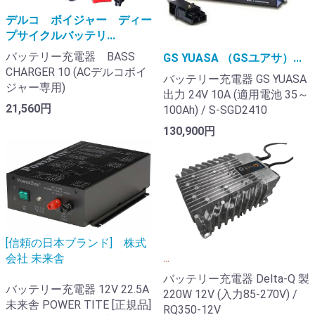
デルコ ボイジャー ディー
プサイクルバッテリ...
バッテリー充電器 BASS
GS YUASA （GSユアサ）...
CHARGER 10 (ACデルコボイ
バッテリー充電器 GS YUASA
ジャー専用)
出力 24V 10A (適用電池 35～
21,560円
100Ah) / S-SGD2410
130,900円
[信頼の日本ブランド] 株式
...
会社 未来舎
バッテリー充電器 Delta-Q 製
バッテリー充電器 12V 22.5A
220W 12V (入力85-270V) /
未来舎 POWER TITE [正規品]
RQ350-12V