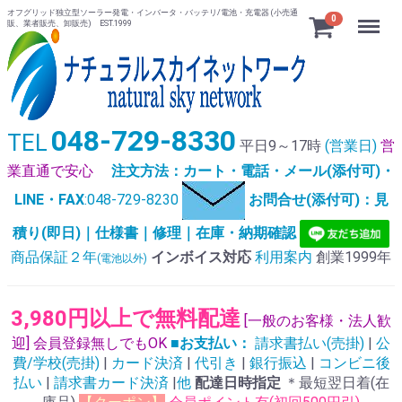
オフグリッド独立型ソーラー発電・インバータ・バッテリ/電池・充電器 (小売通
Menu
0
販、業者販売、卸販売) EST.1999
048-729-8330
TEL
平日9～17時
(営業日)
営
業直通で安心
注文方法：カート・電話・メール(添付可)・
LINE・FAX
:048-729-8230
お問合せ(添付可)：見
積り(即日)｜仕様書｜修理｜在庫・納期確認
商品保証２年
インボイス対応
利用案内
創業1999年
(電池以外)
3,980円以上で無料配達
[一般のお客様・法人歓
迎] 会員登録無しでもOK
■お支払い：
請求書払い(売掛)
|
公
費/学校(売掛)
|
カード決済
|
代引き
|
銀行振込
|
コンビニ後
払い
|
請求書カード決済
|
他
配達日時指定
＊最短翌日着(在