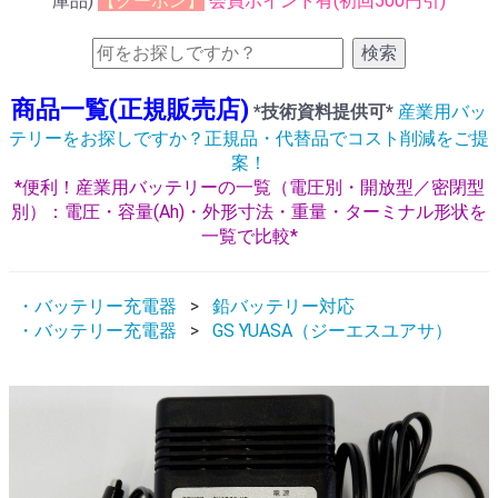
庫品)
【クーポン】
会員ポイント有(初回500円引)
検索
商品一覧(正規販売店)
*技術資料提供可*
産業用バッ
テリーをお探しですか？正規品・代替品でコスト削減をご提
案！
*便利！産業用バッテリーの一覧（電圧別・開放型／密閉型
別）：電圧・容量(Ah)・外形寸法・重量・ターミナル形状を
一覧で比較*
・バッテリー充電器
鉛バッテリー対応
・バッテリー充電器
GS YUASA（ジーエスユアサ）