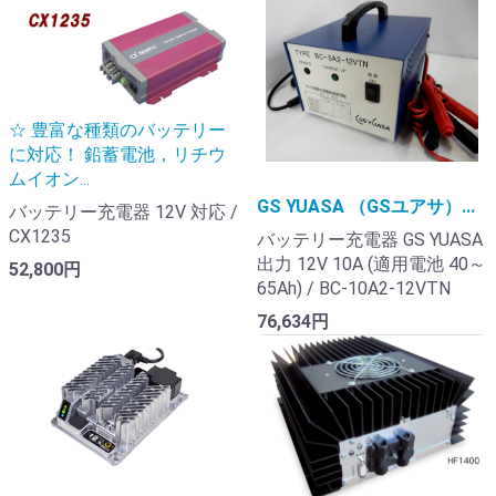
☆ 豊富な種類のバッテリー
に対応！ 鉛蓄電池，リチウ
ムイオン...
GS YUASA （GSユアサ）...
バッテリー充電器 12V 対応 /
CX1235
バッテリー充電器 GS YUASA
出力 12V 10A (適用電池 40～
52,800円
65Ah) / BC-10A2-12VTN
76,634円