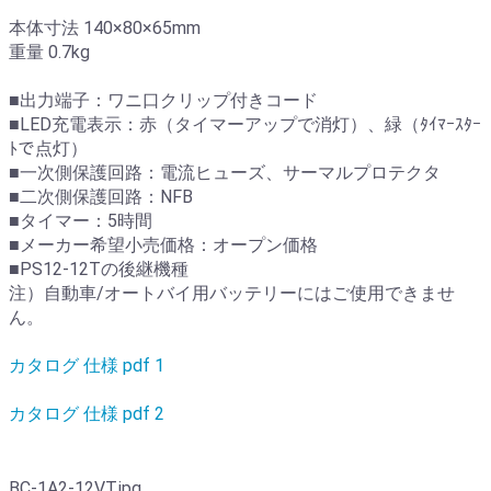
本体寸法 140×80×65mm
重量 0.7kg
■出力端子：ワニ口クリップ付きコード
■LED充電表示：赤（タイマーアップで消灯）、緑（ﾀｲﾏｰｽﾀｰ
ﾄで点灯）
■一次側保護回路：電流ヒューズ、サーマルプロテクタ
■二次側保護回路：NFB
■タイマー：5時間
■メーカー希望小売価格：オープン価格
■PS12-12Tの後継機種
注）自動車/オートバイ用バッテリーにはご使用できませ
ん。
カタログ 仕様 pdf 1
カタログ 仕様 pdf 2
BC-1A2-12VT.jpg