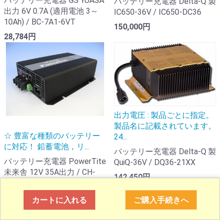
バッテリー充電器 GS YUASA
バッテリー充電器 Delta-Q 製
出力 6V 0.7A (適用電池 3～
IC650-36V / IC650-DC36
10Ah) / BC-7A1-6VT
150,000円
28,784円
出力電圧 : 製品ごとに指定。
製品名に記載されています。
☆ 豊富な種類のバッテリー
24...
に対応！ 鉛蓄電池，リ...
バッテリー充電器 Delta-Q 製
バッテリー充電器 PowerTite
QuiQ-36V / DQ36-21XX
未来舎 12V 35A出力 / CH-
142,450円
1235AR[正規品] (鉛電池/リチ
ウムイオン電池対応)
カートに入れる
ご購入手続きへ
80,410円