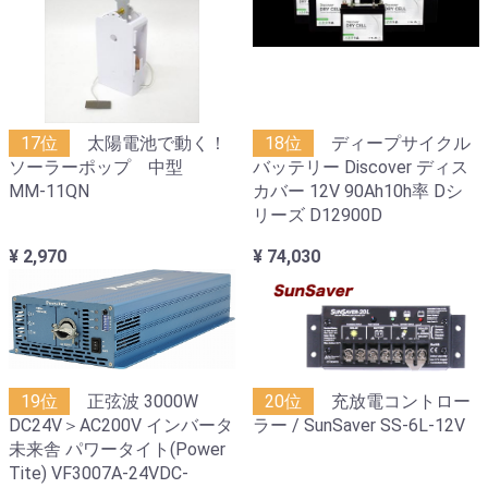
17位
太陽電池で動く！
18位
ディープサイクル
ソーラーポップ 中型
バッテリー Discover ディス
MM-11QN
カバー 12V 90Ah10h率 Dシ
リーズ D12900D
¥ 2,970
¥ 74,030
19位
正弦波 3000W
20位
充放電コントロー
DC24V＞AC200V インバータ
ラー / SunSaver SS-6L-12V
未来舎 パワータイト(Power
Tite) VF3007A-24VDC-