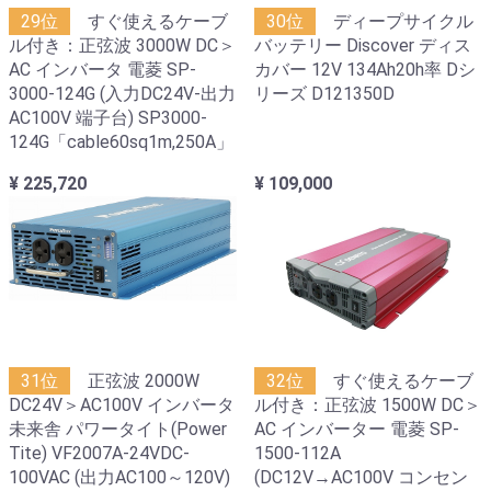
29位
すぐ使えるケーブ
30位
ディープサイクル
ル付き：正弦波 3000W DC＞
バッテリー Discover ディス
AC インバータ 電菱 SP-
カバー 12V 134Ah20h率 Dシ
3000-124G (入力DC24V-出力
リーズ D121350D
AC100V 端子台) SP3000-
124G「cable60sq1m,250A」
¥ 225,720
¥ 109,000
31位
正弦波 2000W
32位
すぐ使えるケーブ
DC24V＞AC100V インバータ
ル付き：正弦波 1500W DC＞
未来舎 パワータイト(Power
AC インバーター 電菱 SP-
Tite) VF2007A-24VDC-
1500-112A
100VAC (出力AC100～120V)
(DC12V→AC100V コンセン