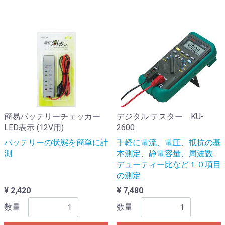
簡易バッテリーチェッカー
デジタル テスター KU-
LED表示 (12V用)
2600
バッテリーの状態を簡単に計
手軽に電流、電圧、抵抗の基
測
本測定、静電容量、周波数.
デューティー比など１０項目
の測定
¥ 2,420
¥ 7,480
数量
数量