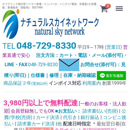
オフグリッド独立型ソーラー発電・インバータ・バッテリ/電池・充電器 (小売通
Menu
0
販、業者販売、卸販売) EST.1999
048-729-8330
TEL
平日9～17時
(営業日)
営
業直通で安心
注文方法：カート・電話・メール(添付可)・
LINE・FAX
:048-729-8230
お問合せ(添付可)：見
積り(即日)｜仕様書｜修理｜在庫・納期確認
商品保証２年
インボイス対応
利用案内
創業1999年
(電池以外)
3,980円以上で無料配達
[一般のお客様・法人歓
迎] 会員登録無しでもOK
■お支払い：
請求書払い(売掛)
|
公
費/学校(売掛)
|
カード決済
|
代引き
|
銀行振込
|
コンビニ後
払い
|
請求書カード決済
|
他
配達日時指定
＊最短翌日着(在