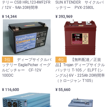
テリー CSB HRL1234WF2FR
SUN XTENDER サイクルバ
/ 12V・9Ah 20時間率
ッテリー PVX-2580L
¥ 14,344
¥ 393,969
3位
ディープサイクルバ
4位
【無料配達／正規
ッテリー EaglePicher イーグ
品】Trojan ディープサイクル
ルピッチャー CF-12V
バッテリ T-105 ／ ELPT (シ
100DC
ングル) 6V・225Ah 20時間率
（トロ―ジャン T105）
¥ 116,600
¥ 55,660