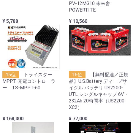
PV-12MG10 未来舎
POWERTITE
¥ 5,788
¥ 10,560
15位
トライスター
16位
【無料配達／正規
MPPT 充電コントローラ
品】U.S.Battery ディープサ
ー TS-MPPT-60
イクル バッテリ US2200-
UTL シングルキャップ 6V・
232Ah 20時間率（US2200
XC2）
¥ 168,300
¥ 77,000