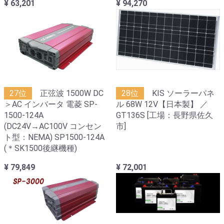
¥ 63,201
¥ 94,270
27位
正弦波 1500W DC
28位
KIS ソーラーパネ
＞AC インバータ 電菱 SP-
ル 68W 12V【日本製】 ／
1500-124A
GT136S [工場：長野県佐久
(DC24V→AC100V コンセン
市]
ト型：NEMA) SP1500-124A
(＊SK1500後継機種)
¥ 79,849
¥ 72,001