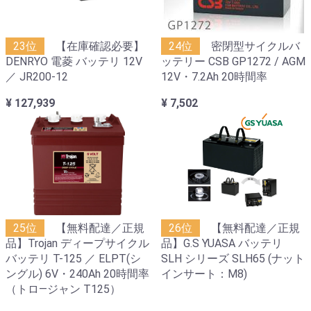
23位
【在庫確認必要】
24位
密閉型サイクルバ
DENRYO 電菱 バッテリ 12V
ッテリー CSB GP1272 / AGM
／ JR200-12
12V・7.2Ah 20時間率
¥ 127,939
¥ 7,502
25位
【無料配達／正規
26位
【無料配達／正規
品】Trojan ディープサイクル
品】G.S YUASA バッテリ
バッテリ T-125 ／ ELPT(シ
SLH シリーズ SLH65 (ナット
ングル) 6V・240Ah 20時間率
インサート：M8)
（トロ―ジャン T125）