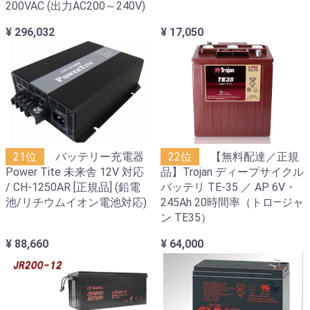
200VAC (出力AC200～240V)
¥ 296,032
¥ 17,050
21位
バッテリー充電器
22位
【無料配達／正規
Power Tite 未来舎 12V 対応
品】Trojan ディープサイクル
/ CH-1250AR [正規品] (鉛電
バッテリ TE-35 ／ AP 6V・
池/リチウムイオン電池対応)
245Ah 20時間率（トロ―ジャ
ン TE35）
¥ 88,660
¥ 64,000