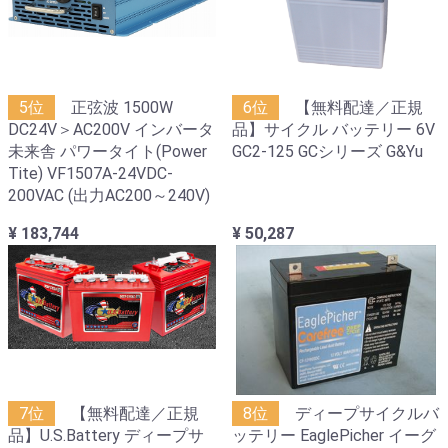
5位
正弦波 1500W
6位
【無料配達／正規
DC24V＞AC200V インバータ
品】サイクル バッテリー 6V
未来舎 パワータイト(Power
GC2-125 GCシリーズ G&Yu
Tite) VF1507A-24VDC-
200VAC (出力AC200～240V)
¥ 183,744
¥ 50,287
7位
【無料配達／正規
8位
ディープサイクルバ
品】U.S.Battery ディープサ
ッテリー EaglePicher イーグ