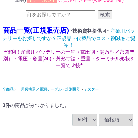
庫品)
【クーポン】
会員ポイント有(初回500円引)
検索
商品一覧(正規販売店)
*技術資料提供可*
産業用バッ
テリーをお探しですか？正規品・代替品でコスト削減をご提
案！
*便利！産業用バッテリーの一覧（電圧別・開放型／密閉型
別）：電圧・容量(Ah)・外形寸法・重量・ターミナル形状を
一覧で比較*
全商品
・周辺機器／電源ケーブル
計測機器
テスター
3
件
の商品がみつかりました。