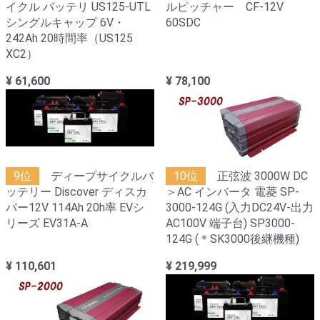
イクル バッテリ US125-UTL
ルピッチャー CF-12V
シングルキャップ 6V・
60SDC
242Ah 20時間率（US125
XC2）
¥ 61,600
¥ 78,100
9位
ディープサイクルバ
10位
正弦波 3000W DC
ッテリー Discover ディスカ
＞AC インバータ 電菱 SP-
バー12V 114Ah 20h率 EVシ
3000-124G (入力DC24V-出力
リーズ EV31A-A
AC100V 端子台) SP3000-
124G (＊SK3000後継機種)
¥ 110,601
¥ 219,999