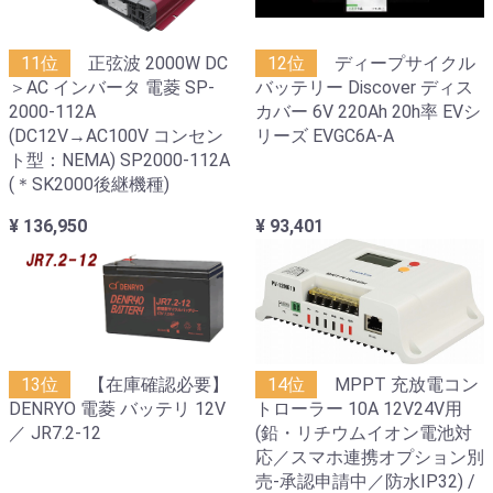
11位
正弦波 2000W DC
12位
ディープサイクル
＞AC インバータ 電菱 SP-
バッテリー Discover ディス
2000-112A
カバー 6V 220Ah 20h率 EVシ
(DC12V→AC100V コンセン
リーズ EVGC6A-A
ト型：NEMA) SP2000-112A
(＊SK2000後継機種)
¥ 136,950
¥ 93,401
13位
【在庫確認必要】
14位
MPPT 充放電コン
DENRYO 電菱 バッテリ 12V
トローラー 10A 12V24V用
／ JR7.2-12
(鉛・リチウムイオン電池対
応／スマホ連携オプション別
売-承認申請中／防水IP32) /