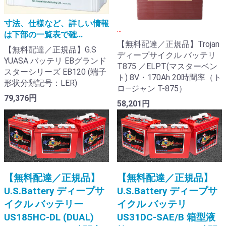
寸法、仕様など、詳しい情報
...
は下部の一覧表で確...
【無料配達／正規品】Trojan
【無料配達／正規品】G.S
ディープサイクル バッテリ
YUASA バッテリ EBグランド
T875 ／ELPT(マスターベン
スターシリーズ EB120 (端子
ト) 8V・170Ah 20時間率（ト
形状分類記号：LER)
ロ―ジャン T-875）
79,376円
58,201円
【無料配達／正規品】
【無料配達／正規品】
U.S.Battery ディープサ
U.S.Battery ディープサ
イクル バッテリー
イクル バッテリ
US185HC-DL (DUAL)
US31DC-SAE/B 箱型液