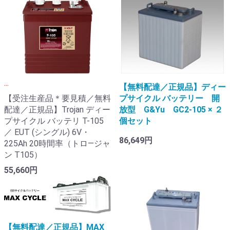
...
【無料配達／正規品】ディー
【受注生産品＊要見積／無料
プサイクル バッテリー 開
配達／正規品】Trojan ディー
放型 G&Yu GC2-105 × ２
プサイクル バッテリ T-105
個セット
／ EUT (シングル) 6V・
86,649円
225Ah 20時間率（トロ―ジャ
ン T105）
55,660円
【無料配達／正規品】MAX