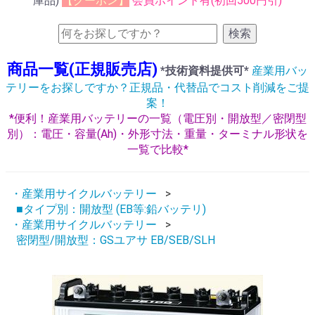
庫品)
【クーポン】
会員ポイント有(初回500円引)
検索
商品一覧(正規販売店)
*技術資料提供可*
産業用バッ
テリーをお探しですか？正規品・代替品でコスト削減をご提
案！
*便利！産業用バッテリーの一覧（電圧別・開放型／密閉型
別）：電圧・容量(Ah)・外形寸法・重量・ターミナル形状を
一覧で比較*
・産業用サイクルバッテリー
■タイプ別：開放型 (EB等:鉛バッテリ)
・産業用サイクルバッテリー
密閉型/開放型：GSユアサ EB/SEB/SLH