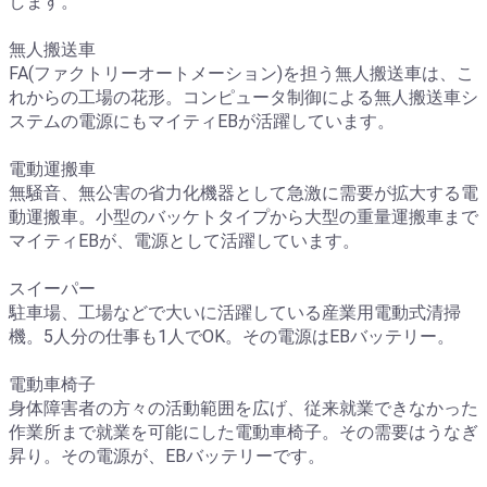
します。
無人搬送車
FA(ファクトリーオートメーション)を担う無人搬送車は、こ
れからの工場の花形。コンピュータ制御による無人搬送車シ
ステムの電源にもマイティEBが活躍しています。
電動運搬車
無騒音、無公害の省力化機器として急激に需要が拡大する電
動運搬車。小型のバッケトタイプから大型の重量運搬車まで
マイティEBが、電源として活躍しています。
スイーパー
駐車場、工場などで大いに活躍している産業用電動式清掃
機。5人分の仕事も1人でOK。その電源はEBバッテリー。
電動車椅子
身体障害者の方々の活動範囲を広げ、従来就業できなかった
作業所まで就業を可能にした電動車椅子。その需要はうなぎ
昇り。その電源が、EBバッテリーです。