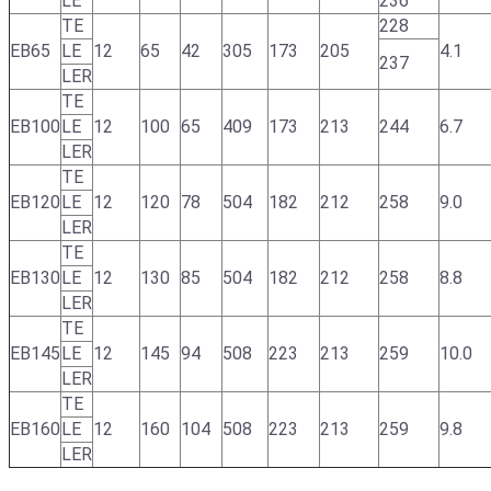
LE
236
TE
228
EB65
LE
12
65
42
305
173
205
4.1
237
LER
TE
EB100
LE
12
100
65
409
173
213
244
6.7
LER
TE
EB120
LE
12
120
78
504
182
212
258
9.0
LER
TE
EB130
LE
12
130
85
504
182
212
258
8.8
LER
TE
EB145
LE
12
145
94
508
223
213
259
10.0
LER
TE
EB160
LE
12
160
104
508
223
213
259
9.8
LER