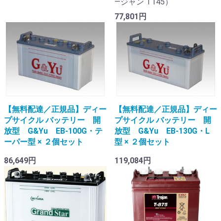
―ジャン T145）
77,801円
【無料配達／正規品】ディー
【無料配達／正規品】ディー
プサイクル バッテリー 開
プサイクル バッテリー 開
放型 G&Yu EB-100G・テ
放型 G&Yu EB-130G・L
ーパー型 × ２個セット
型 × ２個セット
86,649円
119,084円