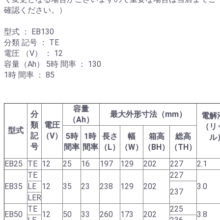
確認ください。）
型式 ： EB130
分類 記号 ： TE
電圧 （V） ： 12
容量（Ah） 5時 間率 ： 130
1時 間率 ： 85
容量
分
最大外形寸法（mm）
電解
（Ah）
類
電圧
（リ
型式
記
（V）
5時
1時
長さ
幅
箱高
総高
ル
号
間率
間率
（L）
（W）
（BH）
（TH）
EB25
TE
12
25
16
197
129
202
227
2.1
TE
227
EB35
LE
12
35
23
238
129
202
3.0
237
LER
TE
225
EB50
12
50
33
260
173
202
3.8