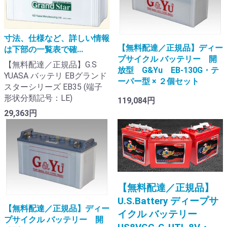
寸法、仕様など、詳しい情報
【無料配達／正規品】ディー
は下部の一覧表で確...
プサイクル バッテリー 開
【無料配達／正規品】G.S
放型 G&Yu EB-130G・テ
YUASA バッテリ EBグランド
ーパー型 × ２個セット
スターシリーズ EB35 (端子
形状分類記号：LE)
119,084円
29,363円
【無料配達／正規品】
U.S.Battery ディープサ
【無料配達／正規品】ディー
イクル バッテリー
プサイクル バッテリー 開