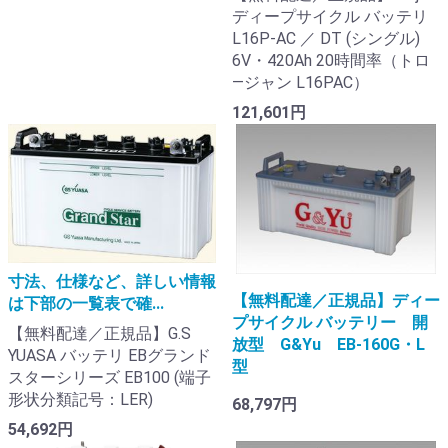
ディープサイクル バッテリ
L16P-AC ／ DT (シングル)
6V・420Ah 20時間率（トロ
―ジャン L16PAC）
121,601円
寸法、仕様など、詳しい情報
【無料配達／正規品】ディー
は下部の一覧表で確...
プサイクル バッテリー 開
【無料配達／正規品】G.S
放型 G&Yu EB-160G・L
YUASA バッテリ EBグランド
型
スターシリーズ EB100 (端子
形状分類記号：LER)
68,797円
54,692円