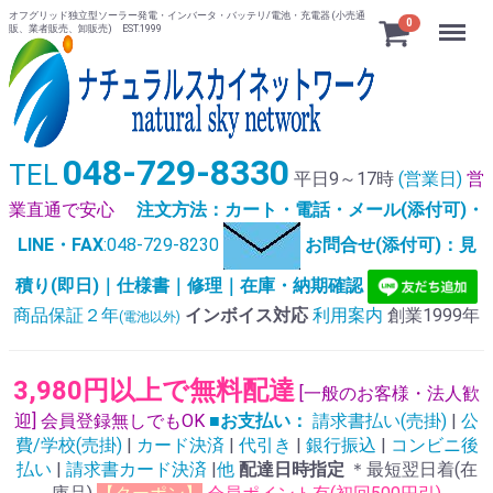
オフグリッド独立型ソーラー発電・インバータ・バッテリ/電池・充電器 (小売通
Menu
0
販、業者販売、卸販売) EST.1999
048-729-8330
TEL
平日9～17時
(営業日)
営
業直通で安心
注文方法：カート・電話・メール(添付可)・
LINE・FAX
:048-729-8230
お問合せ(添付可)：見
積り(即日)｜仕様書｜修理｜在庫・納期確認
商品保証２年
インボイス対応
利用案内
創業1999年
(電池以外)
3,980円以上で無料配達
[一般のお客様・法人歓
迎] 会員登録無しでもOK
■お支払い：
請求書払い(売掛)
|
公
費/学校(売掛)
|
カード決済
|
代引き
|
銀行振込
|
コンビニ後
払い
|
請求書カード決済
|
他
配達日時指定
＊最短翌日着(在