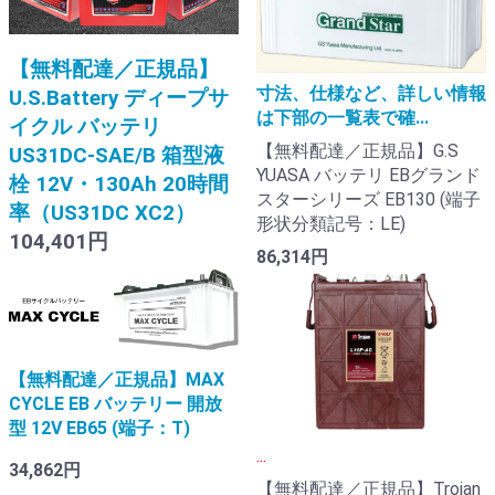
【無料配達／正規品】
寸法、仕様など、詳しい情報
U.S.Battery ディープサ
は下部の一覧表で確...
イクル バッテリ
【無料配達／正規品】G.S
US31DC-SAE/B 箱型液
YUASA バッテリ EBグランド
栓 12V・130Ah 20時間
スターシリーズ EB130 (端子
率（US31DC XC2）
形状分類記号：LE)
104,401円
86,314円
【無料配達／正規品】MAX
CYCLE EB バッテリー 開放
型 12V EB65 (端子：T)
...
34,862円
【無料配達／正規品】Trojan