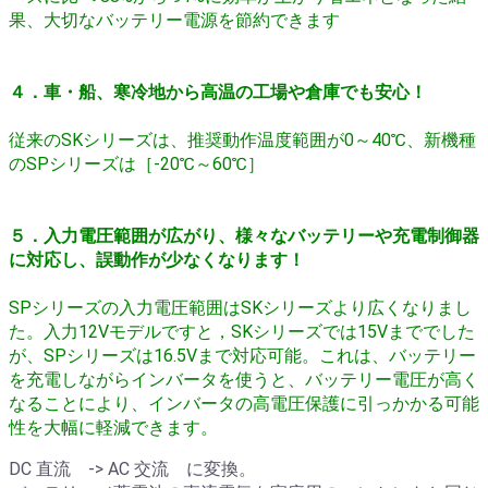
果、大切なバッテリー電源を節約できます
４．車・船、寒冷地から高温の工場や倉庫でも安心！
従来のSKシリーズは、推奨動作温度範囲が0～40℃、新機種
のSPシリーズは［-20℃～60℃］
５．入力電圧範囲が広がり、様々なバッテリーや充電制御器
に対応し、誤動作が少なくなります！
SPシリーズの入力電圧範囲はSKシリーズより広くなりまし
た。
入力12Vモデルですと，SKシリーズでは15Vまででした
が、SPシリーズは16.5Vまで対応可能。
これは、バッテリー
を充電しながらインバータを使うと、バッテリー電圧が高く
なることにより、インバータの高電圧保護に引っかかる可能
性を大幅に軽減できます。
DC 直流 -> AC 交流 に変換。