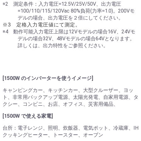
※2 測定条件：入力電圧=12.5V/25V/50V、出力電圧
=100/110/115/120Vac 80%負荷(力率=1.0)。200Vモ
デルの場合、出力電圧を２倍にしてください。
※3 定格入力電圧値にて測定。
※4 動作可能入力電圧上限は12Vモデルの場合16V、24Vモ
デルの場合32V、48Vモデルの場合64Vとなります。
詳しくは、出力特性をご参照ください。
[1500W のインバーターを使うイメージ]
キャンピングカー、キッチンカー、大型クルーザー、ヨッ
ト、非常用バックアップ電源、太陽光発電、自家用電源、タ
クシー、コンビニ、お店、オフィス、災害用備品、
[1500W で使える家電]
台所：電子レンジ、照明、炊飯器、電気ポット、冷蔵庫、IH
クッキングヒーター、トースター、オーブン