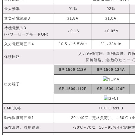
最大効率
91%
92%
無負荷電流※3
≦1.8A
≦1.0A
待機電流※3
＜0.1A
＜0.05A
(パワーセーブモードON)
入力電圧範囲※4
10.5～16.5Vdc
21～33Vdc
入力過/低電圧、過/低温度、過
保護回路
回路短絡、逆接続(ヒューズ
SP-1500-112A
SP-1500-124A
出力端子
SP-1500-112F
SP-1500-124F
EMC規格
FCC Class B
動作温度範囲※1
-20～40℃（定格負荷）、～60℃（
保存温度、湿度範囲
-30℃～70℃、10～95％RH(結露