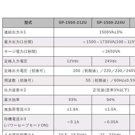
型式
SP-1500-212U
SP-1500-224U
連続出力※1
1500VA±3%
最大出力(1分間)
＞1500～1730VA(100～115
サージ電力(1秒間)
＜2650VA
定格入力電圧
12Vdc
24Vdc
定格出力電圧（切換可）
200（初期値）／220／230／240V
周波数（切換可）
50（初期値）／60Hz±0.5
出力波形※2
正弦波(歪率3%以下)
最大効率
93%
94%
無負荷電流※3
≦1.8A
≦1.0A
待機電流※3
＜0.1A
＜0.05A
(パワーセーブモードON)