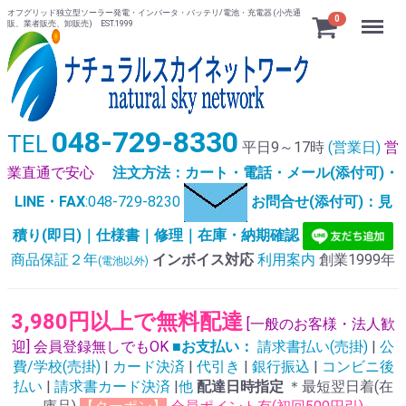
オフグリッド独立型ソーラー発電・インバータ・バッテリ/電池・充電器 (小売通
Menu
0
販、業者販売、卸販売) EST.1999
048-729-8330
TEL
平日9～17時
(営業日)
営
業直通で安心
注文方法：カート・電話・メール(添付可)・
LINE・FAX
:048-729-8230
お問合せ(添付可)：見
積り(即日)｜仕様書｜修理｜在庫・納期確認
商品保証２年
インボイス対応
利用案内
創業1999年
(電池以外)
3,980円以上で無料配達
[一般のお客様・法人歓
迎] 会員登録無しでもOK
■お支払い：
請求書払い(売掛)
|
公
費/学校(売掛)
|
カード決済
|
代引き
|
銀行振込
|
コンビニ後
払い
|
請求書カード決済
|
他
配達日時指定
＊最短翌日着(在