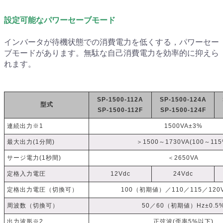
設定可能なパワーセーブモード
インバータが待機状態での消費電力を低くする，パワーセー
ブモードがあります。無駄な自己消費電力を効率的に抑えら
れます。
SP-1500-112A
SP-1500-124A
型式
SP-1500-112F
SP-1500-124F
連続出力※1
1500VA±3%
最大出力(1分間)
＞1500～1730VA(100～115
サージ電力(1秒間)
＜2650VA
定格入力電圧
12Vdc
24Vdc
定格出力電圧（切換可）
100（初期値）／110／115／120V
周波数（切換可）
50／60（初期値）Hz±0.5
出力波形※2
正弦波(歪率5%以下)