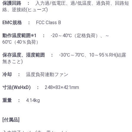
保護回路 ：
入力過/低電圧、過/低温度、過負荷、回路短
絡、逆接続(ヒューズ)
EMC規格 ：
FCC Class B
動作温度範囲※1 ：
-20～40℃（定格負荷）、～
60℃（40％負荷）
保存温度、湿度範囲 ：
-30℃～70℃、10～95％RH(結露
無きこと)
冷却 ：
温度負荷連動ファン
寸法(WxHxD) ：
248×83×421mm
重量 ：
4.14kg
[付属品]