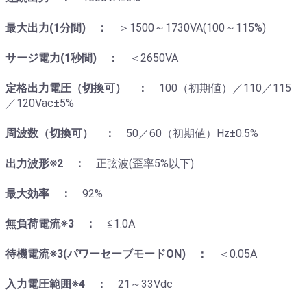
最大出力(1分間) ：
＞1500～1730VA(100～115%)
サージ電力(1秒間) ：
＜2650VA
定格出力電圧（切換可） ：
100（初期値）／110／115
／120Vac±5%
周波数（切換可） ：
50／60（初期値）Hz±0.5%
出力波形※2 ：
正弦波(歪率5%以下)
最大効率 ：
92%
無負荷電流※3 ：
≦1.0A
待機電流※3(パワーセーブモードON) ：
＜0.05A
入力電圧範囲※4 ：
21～33Vdc