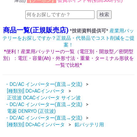
庫品)
【クーポン】
会員ポイント有(初回500円引)
検索
商品一覧(正規販売店)
*技術資料提供可*
産業用バッ
テリーをお探しですか？正規品・代替品でコスト削減をご提
案！
*便利！産業用バッテリーの一覧（電圧別・開放型／密閉型
別）：電圧・容量(Ah)・外形寸法・重量・ターミナル形状を
一覧で比較*
・DC/AC インバーター(直流→交流)
[種類別] DC>ACインバータ
正弦波 DCACインバータ サイン波
・DC/AC インバーター(直流→交流)
電菱 DENRYO (正弦波)
・DC/AC インバーター(直流→交流)
[種類別] DC>ACインバータ
鉛バッテリ用