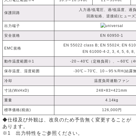
入力電圧範囲※4
10.5～16.5Vdc
21～33Vdc
入力過/低電圧、過/低温度、過
保護回路
回路短絡、逆接続(ヒューズ
出力端子
安全規格
EN 60950-1
EN 55022 class B; EN 55024; EN 6100
EMC規格
EN 61000-4-2, 3, 4, 5, 6, 8,
動作温度範囲※1
-20～40℃（定格負荷）、～60℃（
保存温度、湿度範囲
-30℃～70℃、10～95％RH(結露
冷却
温度負荷連動ファン
寸法(WxHxD)
248×83×421mm
重量
4.14kg
標準価格(税抜)
126,000円
◆仕様及び外観は、改良のため予告無く変更することが
あります。
※1 出力特性をご参照ください。