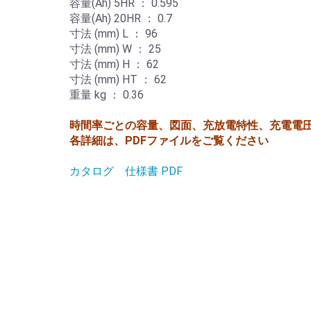
容量(Ah) 5HR ： 0.595
容量(Ah) 20HR ： 0.7
寸法 (mm) L ： 96
寸法 (mm) W ： 25
寸法 (mm) H ： 62
寸法 (mm) HT ： 62
重量 kg ： 0.36
時間率ごとの容量、図面、充放電特性、充電電
各詳細は、PDFファイルをご覧ください
カタログ 仕様書 PDF