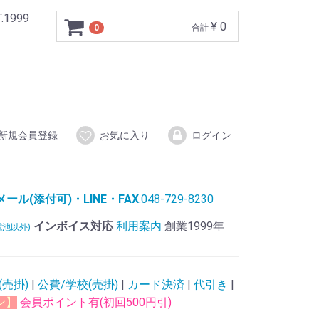
999
¥ 0
0
合計
新規会員登録
お気に入り
ログイン
ル(添付可)・LINE・FAX
:048-729-8230
インボイス対応
利用案内
創業1999年
電池以外)
(売掛)
|
公費/学校(売掛)
|
カード決済
|
代引き
|
ン】
会員ポイント有(初回500円引)