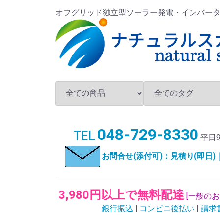
オフグリッド独立型ソーラー発電・インバータ・バ
048-729-8330
TEL
平日9
お問合せ(添付可)：見積り(即日
3,980円以上で無料配達
[一般の
銀行振込
|
コンビニ後払い
|
請求