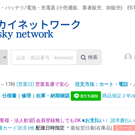
ッテリ/電池・充電器 (小売通販、業者販売、卸販売) EST.1
検索
～17時
(営業日)
営業直通で安心
注文方法：カート・電話・メー
)｜仕様書｜修理｜在庫・納期確認
商品保証２年
(
お客様・法人歓迎] 会員登録無しでもOK
■お支払い：
請求書払い
書カード決済
|
他
配達日時指定
＊最短翌日着(在庫品)
【クーポ