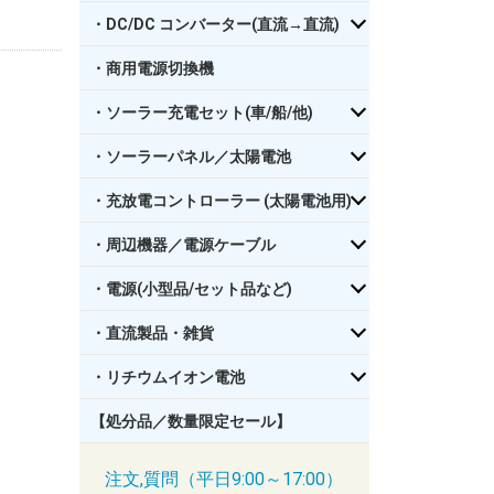
・DC/DC コンバーター(直流→直流)
・商用電源切換機
・ソーラー充電セット(車/船/他)
・ソーラーパネル／太陽電池
・充放電コントローラー (太陽電池用)
・周辺機器／電源ケーブル
・電源(小型品/セット品など)
・直流製品・雑貨
・リチウムイオン電池
【処分品／数量限定セール】
注文,質問（平日9:00～17:00）