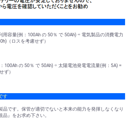
(例：100Ah の 50％ で 50Ah) ÷ 電気製品の消費電力
：50h)（ロスを考慮せず）
Ah の 50％ で 50Ah) ÷ 太陽電池発電電流量(例：5A) =
慮せず）
です
製品です。保管が適切でないと本来の能力を発揮しなくなり
規品』をお求め下さい。