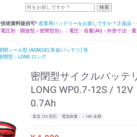
検索
*技術資料提供可*
産業用バッテリーをお探しですか？正規品・
電圧別・開放型／密閉型別）：電圧・容量(Ah)・外形寸法・
閉シール型 (AGM,GEL等:鉛バッテリ) 等
ル密閉型：LONG ロング
密閉型サイクルバッテ
LONG WP0.7-12S / 12V
0.7Ah
直流 12V 対応
電池容量：～1Ah 未満