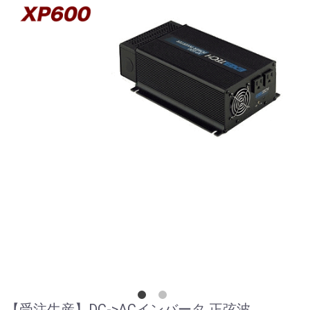
【受注生産】DC->ACインバータ 正弦波