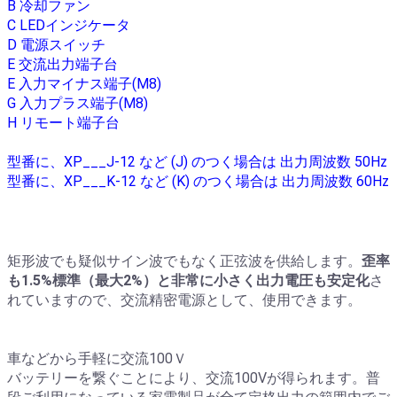
B 冷却ファン
C LEDインジケータ
D 電源スイッチ
E 交流出力端子台
E 入力マイナス端子(M8)
G 入力プラス端子(M8)
H リモート端子台
型番に、XP___J-12 など (J) のつく場合は 出力周波数 50Hz
型番に、XP___K-12 など (K) のつく場合は 出力周波数 60Hz
矩形波でも疑似サイン波でもなく正弦波を供給します。
歪率
も1.5%標準（最大2%）と非常に小さく出力電圧も安定化
さ
れていますので、交流精密電源として、使用できます。
車などから手軽に交流100Ｖ
バッテリーを繋ぐことにより、交流100Vが得られます。普