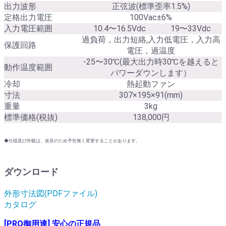
出力波形
正弦波(標準歪率1.5%)
定格出力電圧
100Vac±6%
入力電圧範囲
10.4〜16.5Vdc
19〜33Vdc
過負荷，出力短絡,入力低電圧，入力高
保護回路
電圧，過温度
-25〜30℃(最大出力時30℃を越えると
動作温度範囲
パワーダウンします）
冷却
熱起動ファン
寸法
307×195×91(mm)
重量
3kg
標準価格(税抜)
138,000円
◆仕様及び外観は、改良のため予告無く変更することがあります。
ダウンロード
外形寸法図(PDFファイル)
カタログ
[PRO御用達] 安心の正規品