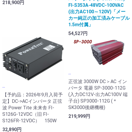
218,900円
FI-S353A-48VDC-100VAC
(出力AC100～120V)「メー
カー純正の加工済みケーブル
1.5m付属」
54,527円
...
正弦波 3000W DC＞AC イン
...
バータ 電菱 SP-3000-112G
(入力DC12V-出力AC100V 端
【予約品：2026年9月入荷予
子台) SP3000-112G (＊
定】DC->ACインバータ 正弦
SK3000後継機種)
波 Power Tite 未来舎 FI-
S126G-12VDC（旧 FI-
219,999円
S126FR-12VDC） 150W
32,890円