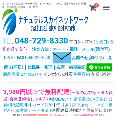
オフグリッド独立型ソーラー発電・インバータ・バッテリ/電池・充電器 (小売通
Menu
0
販、業者販売、卸販売) EST.1999
048-729-8330
TEL
平日9～17時
(営業日)
営
業直通で安心
注文方法：カート・電話・メール(添付可)・
LINE・FAX
:048-729-8230
お問合せ(添付可)：見
積り(即日)｜仕様書｜修理｜在庫・納期確認
商品保証２年
インボイス対応
利用案内
創業1999年
(電池以外)
3,980円以上で無料配達
[一般のお客様・法人歓
迎] 会員登録無しでもOK
■お支払い：
請求書払い(売掛)
|
公
費/学校(売掛)
|
カード決済
|
代引き
|
銀行振込
|
コンビニ後
払い
|
請求書カード決済
|
他
配達日時指定
＊最短翌日着(在