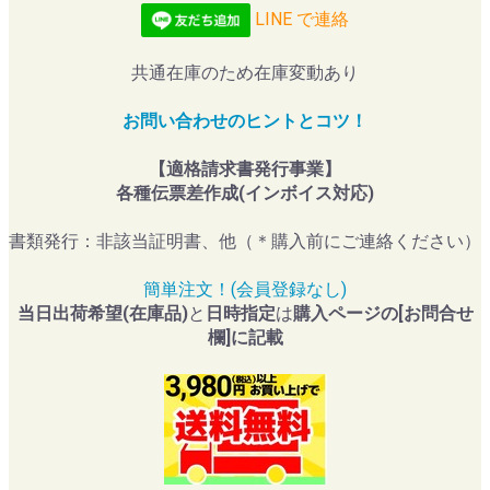
LINE で連絡
共通在庫のため在庫変動あり
お問い合わせのヒントとコツ！
【適格請求書発行事業】
各種伝票差作成(インボイス対応)
書類発行：非該当証明書、他（＊購入前にご連絡ください）
簡単注文！(会員登録なし)
当日出荷希望(在庫品)
と
日時指定
は
購入ページの[お問合せ
欄]に記載