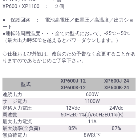
XP600 / XP1100 ： ２個
● 保護回路 ： 電池高電圧／低電圧／高温度／出力ショ
ート
●運転時周囲温度・・・全ての型式において、-25℃～50℃
（最大出力時50℃を越えるとパワーダウンします。）
◇仕様および外観は、改良のため予告なく変更することがあ
りますのであらかじめご了承下さい。
XP600J-12
XP600J-24
型式
XP600K-12
XP600K-24
連続出力
600W
サージ電力
1100W
定格入力電圧
12Vdc
24Vdc
周波数
50Hz±0.1%(J)/60Hz±0.1%(K)
最大出力電流
11A
最大効率(全負荷)
85%
87%
無負荷電力
8W以下