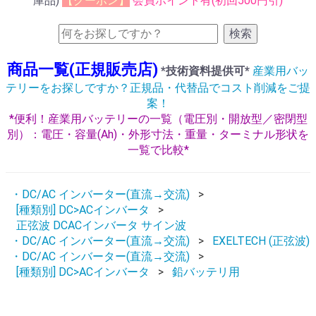
庫品)
【クーポン】
会員ポイント有(初回500円引)
検索
商品一覧(正規販売店)
*技術資料提供可*
産業用バッ
テリーをお探しですか？正規品・代替品でコスト削減をご提
案！
*便利！産業用バッテリーの一覧（電圧別・開放型／密閉型
別）：電圧・容量(Ah)・外形寸法・重量・ターミナル形状を
一覧で比較*
・DC/AC インバーター(直流→交流)
[種類別] DC>ACインバータ
正弦波 DCACインバータ サイン波
・DC/AC インバーター(直流→交流)
EXELTECH (正弦波)
・DC/AC インバーター(直流→交流)
[種類別] DC>ACインバータ
鉛バッテリ用