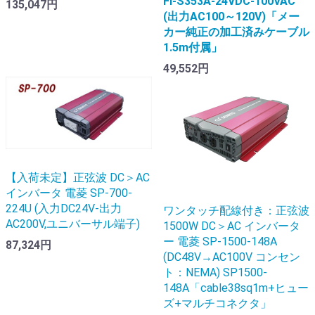
FI-S353A-24VDC-100VAC
135,047円
(出力AC100～120V)「メー
カー純正の加工済みケーブル
1.5m付属」
49,552円
【入荷未定】正弦波 DC＞AC
インバータ 電菱 SP-700-
224U (入力DC24V-出力
ワンタッチ配線付き：正弦波
AC200V,ユニバーサル端子)
1500W DC＞AC インバータ
ー 電菱 SP-1500-148A
87,324円
(DC48V→AC100V コンセン
ト：NEMA) SP1500-
148A「cable38sq1m+ヒュー
ズ+マルチコネクタ」