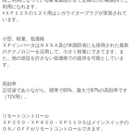
段ご利用になっている家電製品が全て定格出力の範囲内でご
利用になれます。
※ＸＰ１２５の１２Ｖ用はシガライタープラグが実装されて
います。
小型、軽量、低価格
ＸＰインバータはＮＡＳＡ及び米国防省にも採用された最新
のテクノロジーを活用して、小さく軽量にできてます。ま
た、他の追従を許さない低価格での提供を可能としていま
す。
高効率
正弦波でありながら、標準で85%、最大で87%の高効率です
（12V用）。
リモートコントロール
ＸＰ２５０・ＸＰ６００・ＸＰ１１００はメインスイッチの
ＯＮ／ＯＦＦがリモートコントロールできます。