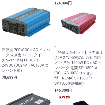
124,084円
...
...
正弦波 700W DC＞AC インバ
【特価２台セット】入力電圧
ータ 未来舎 パワータイト
(12V 24V 48V)の組合せ自由
(Power Tite) FI-SQ703-
／ 正弦波 1500W DC＞AC イ
24VDC (DC24V→AC100V コ
ンバータ 電菱 SP-1500-A
ンセント型)
(DC→AC100V コンセント
78,693円
型：NEMA) SP1500 (＊
SK1500後継機種)
146,300円