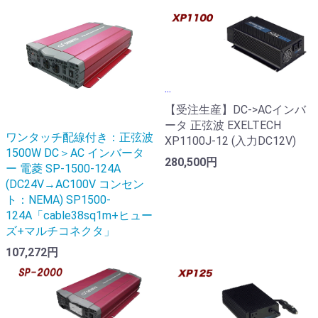
...
【受注生産】DC->ACインバ
ータ 正弦波 EXELTECH
ワンタッチ配線付き：正弦波
XP1100J-12 (入力DC12V)
1500W DC＞AC インバータ
280,500円
ー 電菱 SP-1500-124A
(DC24V→AC100V コンセン
ト：NEMA) SP1500-
124A「cable38sq1m+ヒュー
ズ+マルチコネクタ」
107,272円