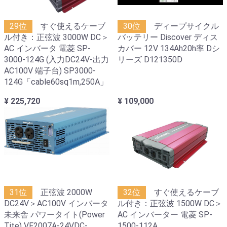
29位
すぐ使えるケーブ
30位
ディープサイクル
ル付き：正弦波 3000W DC＞
バッテリー Discover ディス
AC インバータ 電菱 SP-
カバー 12V 134Ah20h率 Dシ
3000-124G (入力DC24V-出力
リーズ D121350D
AC100V 端子台) SP3000-
124G「cable60sq1m,250A」
¥ 225,720
¥ 109,000
31位
正弦波 2000W
32位
すぐ使えるケーブ
DC24V＞AC100V インバータ
ル付き：正弦波 1500W DC＞
未来舎 パワータイト(Power
AC インバーター 電菱 SP-
Tite) VF2007A-24VDC-
1500-112A