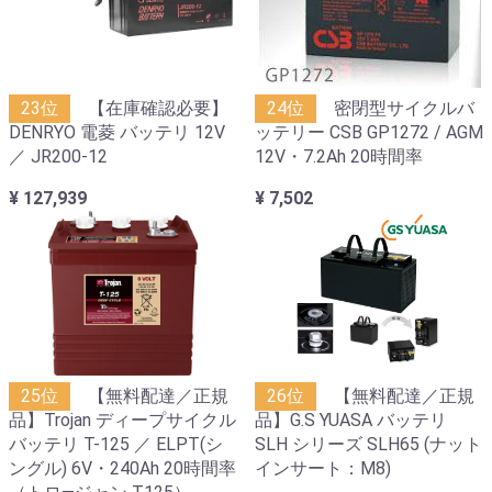
23位
【在庫確認必要】
24位
密閉型サイクルバ
DENRYO 電菱 バッテリ 12V
ッテリー CSB GP1272 / AGM
／ JR200-12
12V・7.2Ah 20時間率
¥ 127,939
¥ 7,502
25位
【無料配達／正規
26位
【無料配達／正規
品】Trojan ディープサイクル
品】G.S YUASA バッテリ
バッテリ T-125 ／ ELPT(シ
SLH シリーズ SLH65 (ナット
ングル) 6V・240Ah 20時間率
インサート：M8)