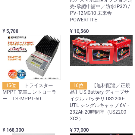
売-承認申請中／防水IP32) /
PV-12MG10 未来舎
POWERTITE
¥ 5,788
¥ 10,560
15位
トライスター
16位
【無料配達／正規
MPPT 充電コントローラ
品】U.S.Battery ディープサ
ー TS-MPPT-60
イクル バッテリ US2200-
UTL シングルキャップ 6V・
232Ah 20時間率（US2200
XC2）
¥ 168,300
¥ 77,000