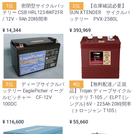
1位
密閉型サイクルバッ
2位
【在庫確認必要】
テリー CSB HRL1234WF2FR
SUN XTENDER サイクルバ
/ 12V・9Ah 20時間率
ッテリー PVX-2580L
¥ 14,344
¥ 393,969
3位
ディープサイクルバ
4位
【無料配達／正規
ッテリー EaglePicher イーグ
品】Trojan ディープサイクル
ルピッチャー CF-12V
バッテリ T-105 ／ ELPT (シ
100DC
ングル) 6V・225Ah 20時間率
（トロ―ジャン T105）
¥ 116,600
¥ 55,660