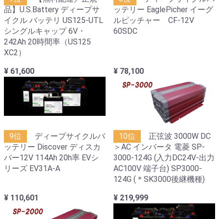
品】U.S.Battery ディープサ
ッテリー EaglePicher イーグ
イクル バッテリ US125-UTL
ルピッチャー CF-12V
シングルキャップ 6V・
60SDC
242Ah 20時間率（US125
XC2）
¥ 61,600
¥ 78,100
9位
ディープサイクルバ
10位
正弦波 3000W DC
ッテリー Discover ディスカ
＞AC インバータ 電菱 SP-
バー12V 114Ah 20h率 EVシ
3000-124G (入力DC24V-出力
リーズ EV31A-A
AC100V 端子台) SP3000-
124G (＊SK3000後継機種)
¥ 110,601
¥ 219,999