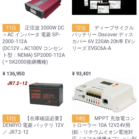
11位
正弦波 2000W DC
12位
ディープサイクル
＞AC インバータ 電菱 SP-
バッテリー Discover ディス
2000-112A
カバー 6V 220Ah 20h率 EVシ
(DC12V→AC100V コンセン
リーズ EVGC6A-A
ト型：NEMA) SP2000-112A
(＊SK2000後継機種)
¥ 136,950
¥ 93,401
13位
【在庫確認必要】
14位
MPPT 充放電コン
DENRYO 電菱 バッテリ 12V
トローラー 10A 12V24V用
／ JR7.2-12
(鉛・リチウムイオン電池対
応／スマホ連携オプション別