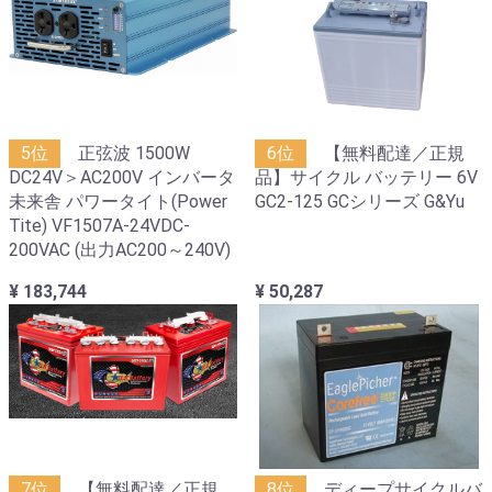
5位
正弦波 1500W
6位
【無料配達／正規
DC24V＞AC200V インバータ
品】サイクル バッテリー 6V
未来舎 パワータイト(Power
GC2-125 GCシリーズ G&Yu
Tite) VF1507A-24VDC-
200VAC (出力AC200～240V)
¥ 183,744
¥ 50,287
7位
【無料配達／正規
8位
ディープサイクルバ