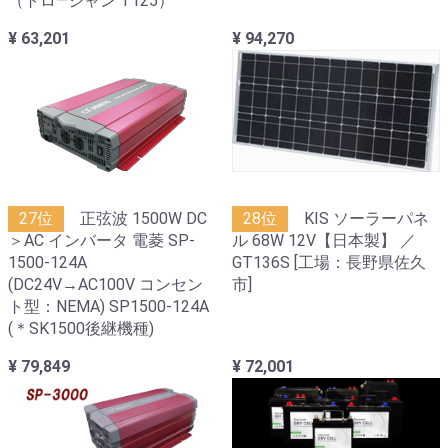
（トロ―ジャン T125）
¥ 63,201
¥ 94,270
27位
正弦波 1500W DC
28位
KIS ソーラーパネ
＞AC インバータ 電菱 SP-
ル 68W 12V【日本製】 ／
1500-124A
GT136S [工場：長野県佐久
(DC24V→AC100V コンセン
市]
ト型：NEMA) SP1500-124A
(＊SK1500後継機種)
¥ 79,849
¥ 72,001