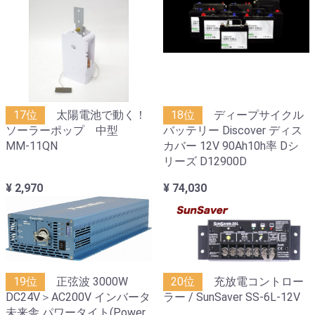
17位
太陽電池で動く！
18位
ディープサイクル
ソーラーポップ 中型
バッテリー Discover ディス
MM-11QN
カバー 12V 90Ah10h率 Dシ
リーズ D12900D
¥ 2,970
¥ 74,030
19位
正弦波 3000W
20位
充放電コントロー
DC24V＞AC200V インバータ
ラー / SunSaver SS-6L-12V
未来舎 パワータイト(Power