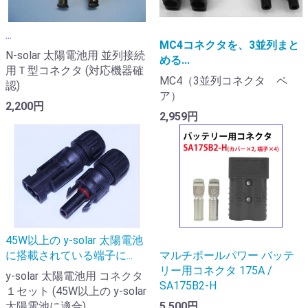
...
MC4コネクタを、3並列まと
N-solar 太陽電池用 並列接続
める...
用Ｔ型コネクタ (対応機器確
MC4（3並列コネクタ ペ
認)
ア）
2,200円
2,959円
45W以上の y-solar 太陽電池
に搭載されている端子に...
マルチポールパワー バッテ
リー用コネクタ 175A /
y-solar 太陽電池用 コネクタ
SA175B2-H
１セット (45W以上の y-solar
太陽電池に適合)
5,500円