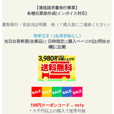
【適格請求書発行事業】
各種伝票差作成(インボイス対応)
書類発行：非該当証明書、他（＊購入前にご連絡ください）
簡単注文！(会員登録なし)
当日出荷希望(在庫品)
と
日時指定
は
購入ページの[お問合せ
欄]に記載
100円クーポンコード→ ns1y
＊５千円以上の購入で使用可能