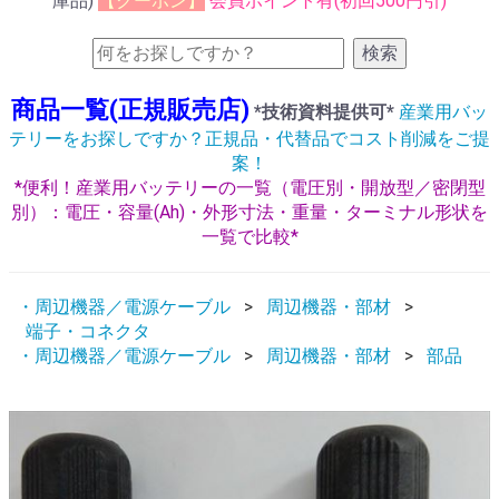
庫品)
【クーポン】
会員ポイント有(初回500円引)
検索
商品一覧(正規販売店)
*技術資料提供可*
産業用バッ
テリーをお探しですか？正規品・代替品でコスト削減をご提
案！
*便利！産業用バッテリーの一覧（電圧別・開放型／密閉型
別）：電圧・容量(Ah)・外形寸法・重量・ターミナル形状を
一覧で比較*
・周辺機器／電源ケーブル
周辺機器・部材
端子・コネクタ
・周辺機器／電源ケーブル
周辺機器・部材
部品