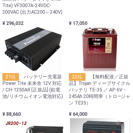
Tite) VF3007A-24VDC-
200VAC (出力AC200～240V)
¥ 296,032
¥ 17,050
21位
バッテリー充電器
22位
【無料配達／正規
Power Tite 未来舎 12V 対応
品】Trojan ディープサイクル
/ CH-1250AR [正規品] (鉛電
バッテリ TE-35 ／ AP 6V・
池/リチウムイオン電池対応)
245Ah 20時間率（トロ―ジャ
ン TE35）
¥ 88,660
¥ 64,000