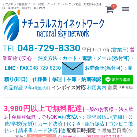
オフグリッド独立型ソーラー発電・インバータ・バッテリ/電池・充電器 (小売通
Menu
0
販、業者販売、卸販売) EST.1999
048-729-8330
TEL
平日9～17時
(営業日)
営
業直通で安心
注文方法：カート・電話・メール(添付可)・
LINE・FAX
:048-729-8230
お問合せ(添付可)：見
積り(即日)｜仕様書｜修理｜在庫・納期確認
商品保証２年
インボイス対応
利用案内
創業1999年
(電池以外)
3,980円以上で無料配達
[一般のお客様・法人歓
迎] 会員登録無しでもOK
■お支払い：
請求書払い(売掛)
|
公
費/学校(売掛)
|
カード決済
|
代引き
|
銀行振込
|
コンビニ後
払い
|
請求書カード決済
|
他
配達日時指定
＊最短翌日着(在