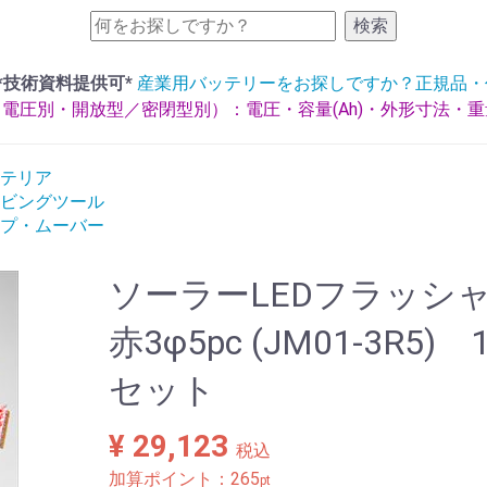
検索
*技術資料提供可*
産業用バッテリーをお探しですか？正規品・
電圧別・開放型／密閉型別）：電圧・容量(Ah)・外形寸法・
テリア
ビングツール
プ・ムーバー
ソーラーLEDフラッシ
赤3φ5pc (JM01-3R5) 
セット
¥ 29,123
税込
加算ポイント：
265
pt