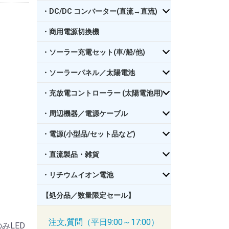
・DC/DC コンバーター(直流→直流)
・商用電源切換機
・ソーラー充電セット(車/船/他)
・ソーラーパネル／太陽電池
・充放電コントローラー (太陽電池用)
・周辺機器／電源ケーブル
・電源(小型品/セット品など)
・直流製品・雑貨
・リチウムイオン電池
【処分品／数量限定セール】
注文,質問（平日9:00～17:00）
みLED