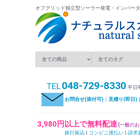
オフグリッド独立型ソーラー発電・インバータ・バ
048-729-8330
TEL
平日9
お問合せ(添付可)：見積り(即日
3,980円以上で無料配達
[一般の
銀行振込
|
コンビニ後払い
|
請求