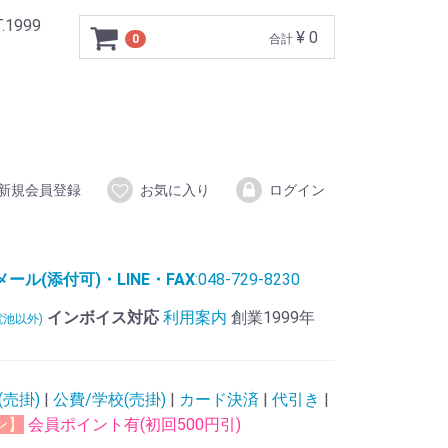
999
¥ 0
0
合計
新規会員登録
お気に入り
ログイン
ル(添付可)・LINE・FAX
:048-729-8230
インボイス対応
利用案内
創業1999年
電池以外)
(売掛)
|
公費/学校(売掛)
|
カード決済
|
代引き
|
ン】
会員ポイント有(初回500円引)