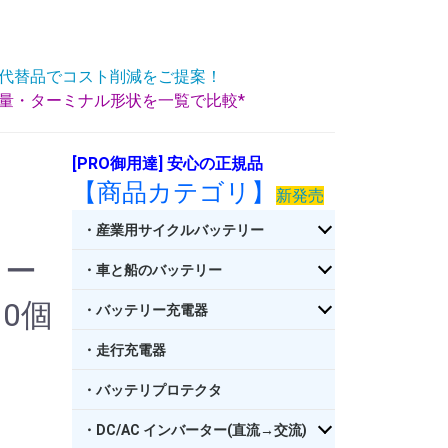
代替品でコスト削減をご提案！
重量・ターミナル形状を一覧で比較*
[PRO御用達] 安心の正規品
【商品カテゴリ】
新発売
・産業用サイクルバッテリー
ャー
・車と船のバッテリー
10個
・バッテリー充電器
・走行充電器
・バッテリプロテクタ
・DC/AC インバーター(直流→交流)