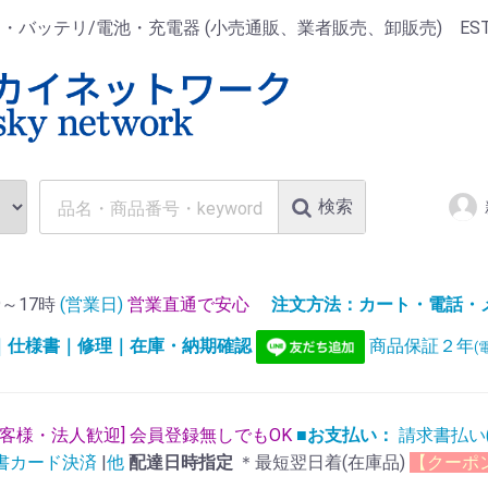
ッテリ/電池・充電器 (小売通販、業者販売、卸販売) EST.1
検索
～17時
(営業日)
営業直通で安心
注文方法：カート・電話・メー
)｜仕様書｜修理｜在庫・納期確認
商品保証２年
(
お客様・法人歓迎] 会員登録無しでもOK
■お支払い：
請求書払い
書カード決済
|
他
配達日時指定
＊最短翌日着(在庫品)
【クーポ