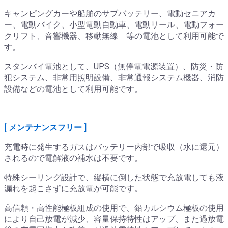
キャンピングカーや船舶のサブバッテリー、電動セニアカ
ー、電動バイク、小型電動自動車、電動リール、電動フォー
クリフト、音響機器、移動無線 等の電池として利用可能で
す。
スタンバイ電池として、UPS（無停電電源装置）、防災・防
犯システム、非常用照明設備、非常通報システム機器、消防
設備などの電池として利用可能です。
[ メンテナンスフリー ]
充電時に発生するガスはバッテリー内部で吸収（水に還元）
されるので電解液の補水は不要です。
特殊シーリング設計で、縦横に倒した状態で充放電しても液
漏れを起こさずに充放電が可能です。
高信頼・高性能極板組成の使用で、鉛カルシウム極板の使用
により自己放電が減少、容量保持特性はアップ、また過放電