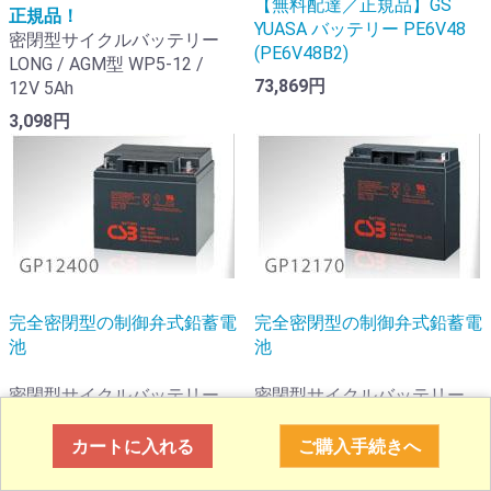
【無料配達／正規品】GS
正規品！
YUASA バッテリー PE6V48
密閉型サイクルバッテリー
(PE6V48B2)
LONG / AGM型 WP5-12 /
73,869円
12V 5Ah
3,098円
完全密閉型の制御弁式鉛蓄電
完全密閉型の制御弁式鉛蓄電
池
池
密閉型サイクルバッテリー
密閉型サイクルバッテリー
CSB GP12400 / AGM 12V・
CSB GP12170 / AGM 12V・
40Ah 20時間率
17Ah 20時間率
カートに入れる
ご購入手続きへ
34,342円
15,598円