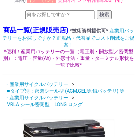
庫品)
【クーポン】
会員ポイント有(初回500円引)
検索
商品一覧(正規販売店)
*技術資料提供可*
産業用バッ
テリーをお探しですか？正規品・代替品でコスト削減をご提
案！
*便利！産業用バッテリーの一覧（電圧別・開放型／密閉型
別）：電圧・容量(Ah)・外形寸法・重量・ターミナル形状を
一覧で比較*
・産業用サイクルバッテリー
■タイプ別：密閉シール型 (AGM,GEL等:鉛バッテリ) 等
・産業用サイクルバッテリー
VRLA シール密閉型：LONG ロング