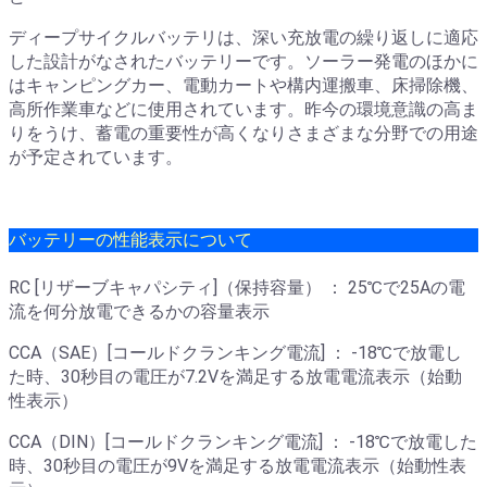
ディープサイクルバッテリは、深い充放電の繰り返しに適応
した設計がなされたバッテリーです。ソーラー発電のほかに
はキャンピングカー、電動カートや構内運搬車、床掃除機、
高所作業車などに使用されています。昨今の環境意識の高ま
りをうけ、蓄電の重要性が高くなりさまざまな分野での用途
が予定されています。
バッテリーの性能表示について
RC [リザーブキャパシティ]（保持容量） ： 25℃で25Aの電
流を何分放電できるかの容量表示
CCA（SAE）[コールドクランキング電流] ： -18℃で放電し
た時、30秒目の電圧が7.2Vを満足する放電電流表示（始動
性表示）
CCA（DIN）[コールドクランキング電流] ： -18℃で放電した
時、30秒目の電圧が9Vを満足する放電電流表示（始動性表