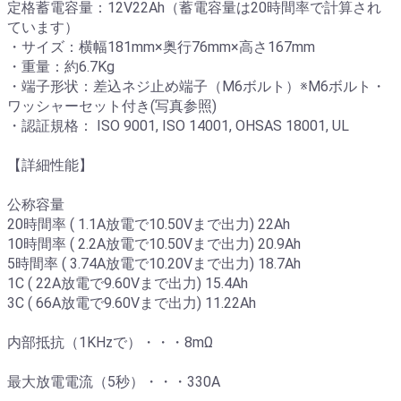
定格蓄電容量：12V22Ah（蓄電容量は20時間率で計算され
ています）
・サイズ：横幅181mm×奥行76mm×高さ167mm
・重量：約6.7Kg
・端子形状：差込ネジ止め端子（M6ボルト）※M6ボルト・
ワッシャーセット付き(写真参照)
・認証規格： ISO 9001, ISO 14001, OHSAS 18001, UL
【詳細性能】
公称容量
20時間率 ( 1.1A放電で10.50Vまで出力) 22Ah
10時間率 ( 2.2A放電で10.50Vまで出力) 20.9Ah
5時間率 ( 3.74A放電で10.20Vまで出力) 18.7Ah
1C ( 22A放電で9.60Vまで出力) 15.4Ah
3C ( 66A放電で9.60Vまで出力) 11.22Ah
内部抵抗（1KHzで）・・・8mΩ
最大放電電流（5秒）・・・330A