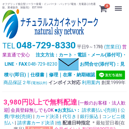
オフグリッド独立型ソーラー発電・インバータ・バッテリ/電池・充電器 (小売通
Menu
0
販、業者販売、卸販売) EST.1999
048-729-8330
TEL
平日9～17時
(営業日)
営
業直通で安心
注文方法：カート・電話・メール(添付可)・
LINE・FAX
:048-729-8230
お問合せ(添付可)：見
積り(即日)｜仕様書｜修理｜在庫・納期確認
商品保証２年
インボイス対応
利用案内
創業1999年
(電池以外)
3,980円以上で無料配達
[一般のお客様・法人歓
迎] 会員登録無しでもOK
■お支払い：
請求書払い(売掛)
|
公
費/学校(売掛)
|
カード決済
|
代引き
|
銀行振込
|
コンビニ後
払い
|
請求書カード決済
|
他
配達日時指定
＊最短翌日着(在