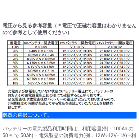
電圧から見る参考容量（＊電圧で正確な容量はわかりません
ので参考として使用ください）
機器の選択について。
バッテリーの電気製品利用時間は、利用容量(例：100Ah の
50％ で 50Ah) ÷ 電気製品の消費電力(例：12W÷12V=1A) =利