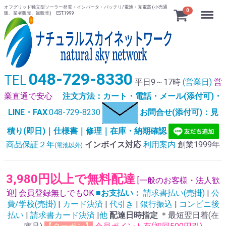
オフグリッド独立型ソーラー発電・インバータ・バッテリ/電池・充電器 (小売通
Menu
0
販、業者販売、卸販売) EST.1999
048-729-8330
TEL
平日9～17時
(営業日)
営
業直通で安心
注文方法：カート・電話・メール(添付可)・
LINE・FAX
:048-729-8230
お問合せ(添付可)：見
積り(即日)｜仕様書｜修理｜在庫・納期確認
商品保証２年
インボイス対応
利用案内
創業1999年
(電池以外)
3,980円以上で無料配達
[一般のお客様・法人歓
迎] 会員登録無しでもOK
■お支払い：
請求書払い(売掛)
|
公
費/学校(売掛)
|
カード決済
|
代引き
|
銀行振込
|
コンビニ後
払い
|
請求書カード決済
|
他
配達日時指定
＊最短翌日着(在