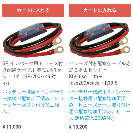
カートに入れる
カートに入れる
SP インバータ用 ヒューズ付
ヒューズ付き配線ケーブル赤
き配線ケーブル 赤黒2本1セ
黒２本１セット H-
ット 1m（SP-700-148 対
KIV38sq：1m +
応）
fuse200Acase + R38-8
バッテリー接続とインバータ
バッテリー接続用とインバー
ー接続の配線加工済み、ヒュ
ター接続用の配線端加工済
ーズケース取り付け加工済
み。ヒューズケース取り付け
み。
用の配線端加工済み。ヒュー
ズ 定格電流 200A付き
¥ 11,000
¥ 13,200