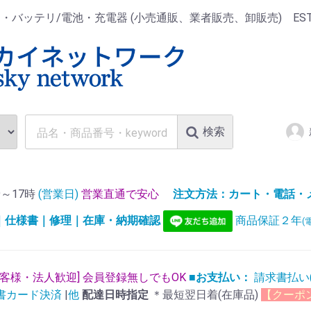
ッテリ/電池・充電器 (小売通販、業者販売、卸販売) EST.1
検索
～17時
(営業日)
営業直通で安心
注文方法：カート・電話・メー
)｜仕様書｜修理｜在庫・納期確認
商品保証２年
(
お客様・法人歓迎] 会員登録無しでもOK
■お支払い：
請求書払い
書カード決済
|
他
配達日時指定
＊最短翌日着(在庫品)
【クーポ