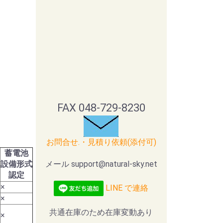
FAX 048-729-8230
お問合せ.・見積り依頼(添付可)
蓄電池
設備形式
メール support@natural-sky.net
認定
×
LINE で連絡
×
共通在庫のため在庫変動あり
×