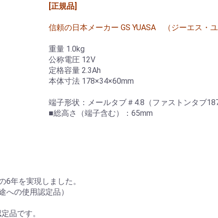
[正規品]
信頼の日本メーカー GS YUASA （ジーエス・
重量 1.0kg
公称電圧 12V
定格容量 2.3Ah
本体寸法 178×34×60mm
端子形状：メールタブ＃4.8（ファストンタブ18
■総高さ（端子含む）：65mm
の6年を実現しました。
用途への使用認定品）
認定品です。