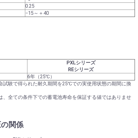
0.25
−15～＋40
PXLシリーズ
REシリーズ
6年（25℃）
命試験で得られた耐久期間を25℃での実使用状態の期間に換
は、全ての条件下での蓄電池寿命を保証する値ではありませ
圧の関係