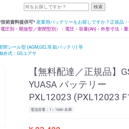
検索
*技術資料提供可*
産業用バッテリーをお探しですか？正規品・
電圧別・開放型／密閉型別）：電圧・容量(Ah)・外形寸法・
閉シール型 (AGM,GEL等:鉛バッテリ) 等
制御弁式：GSユアサ
【無料配達／正規品】G
YUASA バッテリー
PXL12023 (PXL12023 F
電池容量：1～10Ah 未満