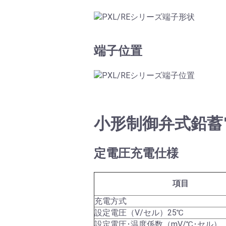
端子位置
小形制御弁式鉛蓄電
定電圧充電仕様
項目
充電方式
設定電圧（V/セル）25℃
設定電圧･温度係数（mV/℃･セル）