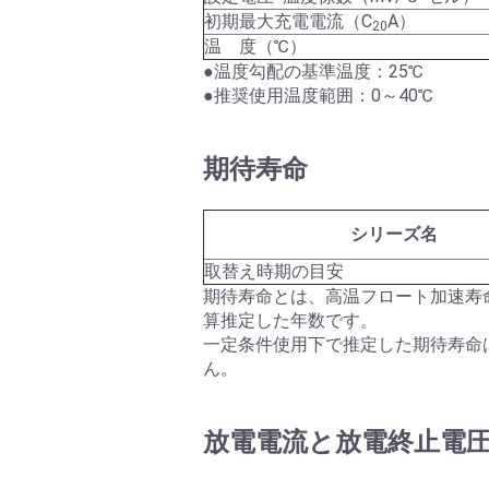
初期最大充電電流（C
A）
20
温 度（℃）
●温度勾配の基準温度：25℃
●推奨使用温度範囲：0～40℃
期待寿命
シリーズ名
取替え時期の目安
期待寿命とは、高温フロート加速寿
算推定した年数です。
一定条件使用下で推定した期待寿命
ん。
放電電流と放電終止電