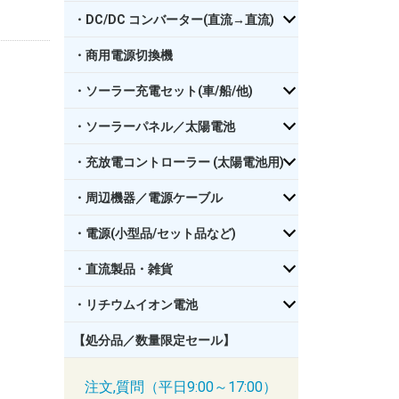
・DC/DC コンバーター(直流→直流)
・商用電源切換機
・ソーラー充電セット(車/船/他)
・ソーラーパネル／太陽電池
・充放電コントローラー (太陽電池用)
・周辺機器／電源ケーブル
・電源(小型品/セット品など)
・直流製品・雑貨
・リチウムイオン電池
【処分品／数量限定セール】
注文,質問（平日9:00～17:00）