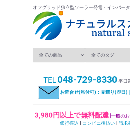
オフグリッド独立型ソーラー発電・インバータ・バ
048-729-8330
TEL
平日9
お問合せ(添付可)：見積り(即日
3,980円以上で無料配達
[一般の
銀行振込
|
コンビニ後払い
|
請求