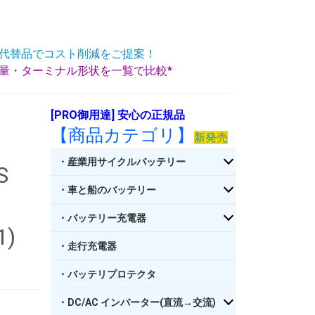
代替品でコスト削減をご提案！
重量・ターミナル形状を一覧で比較*
[PRO御用達] 安心の正規品
【商品カテゴリ】
新発売
・産業用サイクルバッテリー
S
・車と船のバッテリー
・バッテリー充電器
1)
・走行充電器
・バッテリプロテクタ
・DC/AC インバーター(直流→交流)