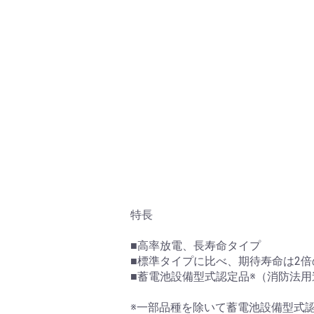
特長
■高率放電、長寿命タイプ
■標準タイプに比べ、期待寿命は2倍
■蓄電池設備型式認定品※（消防法
※一部品種を除いて蓄電池設備型式