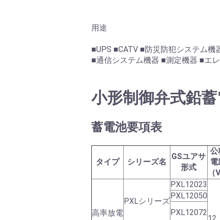
用途
■UPS ■CATV ■防災防犯システ
■通信システム機器 ■測定機器 ■エ
小形制御弁式鉛蓄電
蓄電池要項表
公
GSユアサ
タイプ
シリーズ名
電
形式
（
PXL12023
PXL12050
PXLシリーズ
PXL12072
高率放電
12