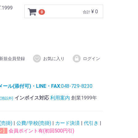
999
¥ 0
0
合計
新規会員登録
お気に入り
ログイン
ル(添付可)・LINE・FAX
:048-729-8230
インボイス対応
利用案内
創業1999年
電池以外)
(売掛)
|
公費/学校(売掛)
|
カード決済
|
代引き
|
ン】
会員ポイント有(初回500円引)