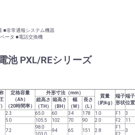
ム機器 ■非常通報システム機器
レベータ ■電話交換機
池 PXL/REシリーズ
称
定格容量
外形寸法（mm）
質量
端子
端子
圧
（Ah）
総高さ
箱高さ
幅
長さ
（約kg）
形状
位置
V）
（20時間率）
（TH）
（BH）
（W）
（L）
2.3
65.0
60
34
178
1.0
F1
3
5.0
105.5
102
70
90
2.0
F2
11
98.0
F1
7.2
94
65
151
2.8
3
103.0
F2