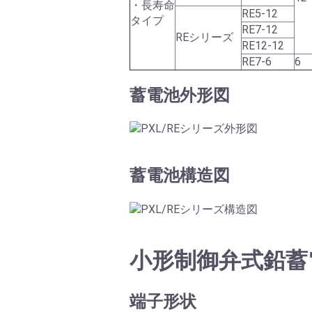
・長寿命
RE5-12
タイプ
RE7-12
REシリーズ
RE12-12
RE7-6
6
蓄電池外形図
蓄電池構造図
小形制御弁式鉛蓄電
端子形状