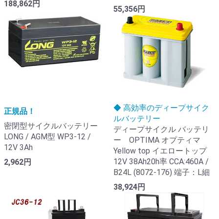
188,862円
55,356円
◆ 高効率のディープサイク
正規品！
ルバッテリー
密閉型サイクルバッテリー
ディープサイクル バッテリ
LONG / AGM型 WP3-12 /
ー OPTIMA オプティマ
12V 3Ah
Yellow top イエロートップ
12V 38Ah20h率 CCA:460A /
2,962円
B24L (8072-176) 端子：L細
38,924円