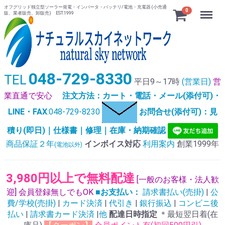
オフグリッド独立型ソーラー発電・インバータ・バッテリ/電池・充電器 (小売通
Menu
0
販、業者販売、卸販売) EST.1999
048-729-8330
TEL
平日9～17時
(営業日)
営
業直通で安心
注文方法：カート・電話・メール(添付可)・
LINE・FAX
:048-729-8230
お問合せ(添付可)：見
積り(即日)｜仕様書｜修理｜在庫・納期確認
商品保証２年
インボイス対応
利用案内
創業1999年
(電池以外)
3,980円以上で無料配達
[一般のお客様・法人歓
迎] 会員登録無しでもOK
■お支払い：
請求書払い(売掛)
|
公
費/学校(売掛)
|
カード決済
|
代引き
|
銀行振込
|
コンビニ後
払い
|
請求書カード決済
|
他
配達日時指定
＊最短翌日着(在