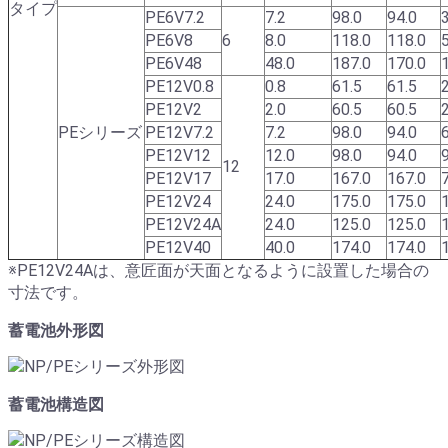
タイプ
PE6V7.2
7.2
98.0
94.0
PE6V8
6
8.0
118.0
118.0
PE6V48
48.0
187.0
170.0
PE12V0.8
0.8
61.5
61.5
PE12V2
2.0
60.5
60.5
PEシリーズ
PE12V7.2
7.2
98.0
94.0
PE12V12
12.0
98.0
94.0
12
PE12V17
17.0
167.0
167.0
PE12V24
24.0
175.0
175.0
PE12V24A
24.0
125.0
125.0
PE12V40
40.0
174.0
174.0
※PE12V24Aは、意匠面が天面となるように設置した場合の
寸法です。
蓄電池外形図
蓄電池構造図