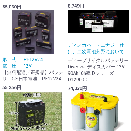
8,749円
85,030円
ディスカバー・エナジー社
は、二次電池分野において...
形 式 ： PE12V24
ディープサイクルバッテリー
電 圧 ： 12V
Discover ディスカバー 12V
【無料配達／正規品】バッテ
90Ah10h率 Dシリーズ
リ G.S日本電池 PE12V24
D12900D
55,356円
74,030円