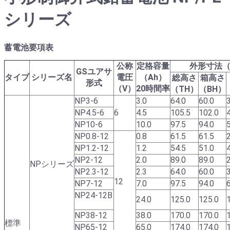
シリーズ
蓄電池要項表
公称
定格容量
外形寸法（
GSユアサ
タイプ
シリーズ名
電圧
（Ah）
総高さ
箱高さ
形式
（V）
20時間率
（TH）
（BH）
NP3-6
3.0
64.0
60.0
NP4.5-6
6
4.5
105.5
102.0
NP10-6
10.0
97.5
94.0
NP0.8-12
0.8
61.5
61.5
NP1.2-12
1.2
54.5
51.0
NP2-12
2.0
89.0
89.0
NPシリーズ
NP2.3-12
2.3
64.0
60.0
12
NP7-12
7.0
97.5
94.0
NP24-12B
24.0
125.0
125.0
NP38-12
38.0
170.0
170.0
標準
NP65-12
65.0
174.0
174.0