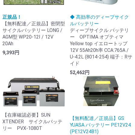
正規品！
◆ 高効率のディープサイク
【無料配達／正規品】密閉型
ルバッテリー
サイクルバッテリー LONG /
ディープサイクル バッテリ
AGM型 WP20-12I / 12V
ー OPTIMA オプティマ
20Ah
Yellow top イエロートップ
12V 55Ah20h率 CCA:765A /
9,393円
U-4.2L (8014-254) 端子：Rサ
イド
52,462円
【在庫確認必要】SUN
【無料配達／正規品】GS
XTENDER サイクルバッテ
YUASA バッテリー PE12V24
リー PVX-1080T
(PE12V24B1)