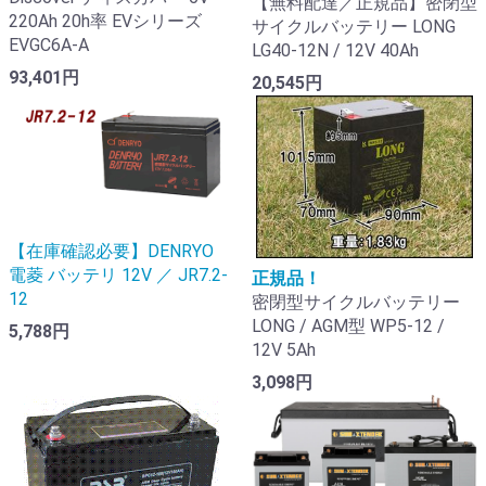
【無料配達／正規品】密閉型
220Ah 20h率 EVシリーズ
サイクルバッテリー LONG
EVGC6A-A
LG40-12N / 12V 40Ah
93,401円
20,545円
【在庫確認必要】DENRYO
電菱 バッテリ 12V ／ JR7.2-
正規品！
12
密閉型サイクルバッテリー
LONG / AGM型 WP5-12 /
5,788円
12V 5Ah
3,098円