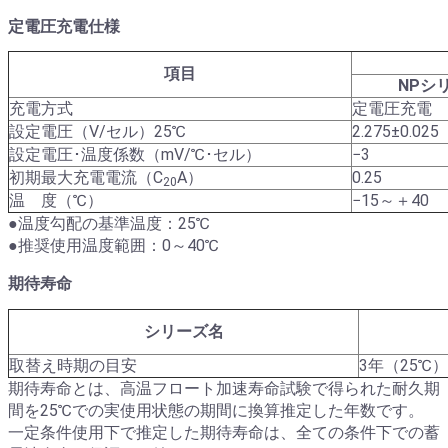
定電圧充電仕様
項目
NPシ
充電方式
定電圧充電
設定電圧（V/セル）25℃
2.275±0.025
設定電圧･温度係数（mV/℃･セル）
−3
初期最大充電電流（C
A）
0.25
20
温 度（℃）
−15～＋40
●温度勾配の基準温度：25℃
●推奨使用温度範囲：0～40℃
期待寿命
シリーズ名
取替え時期の目安
3年（25℃）
期待寿命とは、高温フロート加速寿命試験で得られた耐久期
間を25℃での実使用状態の期間に換算推定した年数です。
一定条件使用下で推定した期待寿命は、全ての条件下での蓄