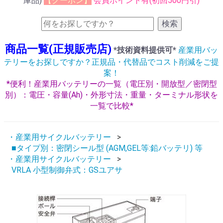
庫品)
【クーポン】
会員ポイント有(初回500円引)
検索
商品一覧(正規販売店)
*技術資料提供可*
産業用バッ
テリーをお探しですか？正規品・代替品でコスト削減をご提
案！
*便利！産業用バッテリーの一覧（電圧別・開放型／密閉型
別）：電圧・容量(Ah)・外形寸法・重量・ターミナル形状を
一覧で比較*
・産業用サイクルバッテリー
■タイプ別：密閉シール型 (AGM,GEL等:鉛バッテリ) 等
・産業用サイクルバッテリー
VRLA 小型制御弁式：GSユアサ