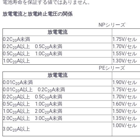
電池寿命を保証する値ではありません。
放電電流と放電終止電圧の関係
NPシリーズ
放電電流
0.2C
A未満
1.75V/セル
20
0.2C
A以上 0.5C
A未満
1.70V/セル
20
20
0.5C
A以上 1.0C
A未満
1.55V/セル
20
20
1.0C
A以上
1.30V/セル
20
PEシリーズ
放電電流
0.01C
A未満
1.90V/セル
20
0.01C
A以上 0.2C
A未満
1.75V/セル
20
20
0.2C
A以上 0.5C
A未満
1.70V/セル
20
20
0.5C
A以上 1.0C
A未満
1.60V/セル
20
20
1.0C
A以上 2.0C
A未満
1.50V/セル
20
20
2.0C
A以上 3.0C
A未満
1.35V/セル
20
20
1.00V/セル
3.0C
A以上
20