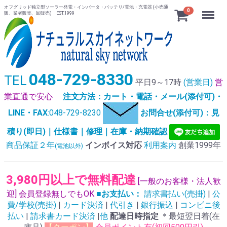
オフグリッド独立型ソーラー発電・インバータ・バッテリ/電池・充電器 (小売通
Menu
0
販、業者販売、卸販売) EST.1999
048-729-8330
TEL
平日9～17時
(営業日)
営
業直通で安心
注文方法：カート・電話・メール(添付可)・
LINE・FAX
:048-729-8230
お問合せ(添付可)：見
積り(即日)｜仕様書｜修理｜在庫・納期確認
商品保証２年
インボイス対応
利用案内
創業1999年
(電池以外)
3,980円以上で無料配達
[一般のお客様・法人歓
迎] 会員登録無しでもOK
■お支払い：
請求書払い(売掛)
|
公
費/学校(売掛)
|
カード決済
|
代引き
|
銀行振込
|
コンビニ後
払い
|
請求書カード決済
|
他
配達日時指定
＊最短翌日着(在