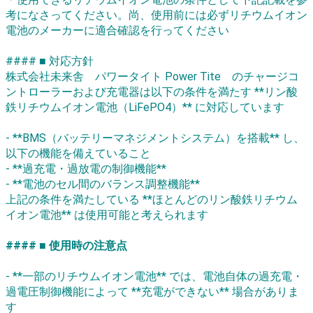
考になさってください。尚、使用前には必ずリチウムイオン
電池のメーカーに適合確認を行ってください
#### ■ 対応方針
株式会社未来舎 パワータイト Power Tite のチャージコ
ントローラーおよび充電器は以下の条件を満たす **リン酸
鉄リチウムイオン電池（LiFePO4）** に対応しています
- **BMS（バッテリーマネジメントシステム）を搭載** し、
以下の機能を備えていること
- **過充電・過放電の制御機能**
- **電池のセル間のバランス調整機能**
上記の条件を満たしている **ほとんどのリン酸鉄リチウム
イオン電池** は使用可能と考えられます
#### ■ 使用時の注意点
- **一部のリチウムイオン電池** では、電池自体の過充電・
過電圧制御機能によって **充電ができない** 場合がありま
す