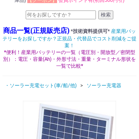
庫品)
【クーポン】
会員ポイント有(初回500円引)
検索
商品一覧(正規販売店)
*技術資料提供可*
産業用バッ
テリーをお探しですか？正規品・代替品でコスト削減をご提
案！
*便利！産業用バッテリーの一覧（電圧別・開放型／密閉型
別）：電圧・容量(Ah)・外形寸法・重量・ターミナル形状を
一覧で比較*
・ソーラー充電セット(車/船/他)
ソーラー充電器