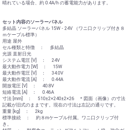
晴れている場合、約 0.4A/h の蓄電能力があります。
セット内容のソーラーパネル
多結晶 ソーラーパネル 15W - 24V （ワニ口クリップ付き８
ｍケーブル標準）
用途 屋外
セル種類と特徴 ： 多結晶
光源 直射日光
システム電圧 [V] ： 24V
最大動作電力 [W] ： 15W
最大動作電圧 [V] ： 34.0V
最大動作電流 [A] ： 0.44A
開放電圧 [V] ： 40.8V
短絡電流 [A] ： 0.46A
寸法 [mm] ： 510±2×240±2×26 ＊図面（画像）の寸法
記載が旧式のままです。現在の寸法は左記の通りです。
重量 [kg] ： 2kg
標準接続 ： 約８mケーブル付属。ワニ口クリップ付
き。