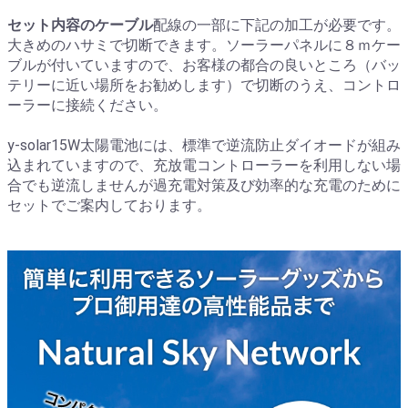
セット内容のケーブル
配線の一部に下記の加工が必要です。
大きめのハサミで切断できます。ソーラーパネルに８ｍケー
ブルが付いていますので、お客様の都合の良いところ（バッ
テリーに近い場所をお勧めします）で切断のうえ、コントロ
ーラーに接続ください。
y-solar15W太陽電池には、標準で逆流防止ダイオードが組み
込まれていますので、充放電コントローラーを利用しない場
合でも逆流しませんが過充電対策及び効率的な充電のために
セットでご案内しております。