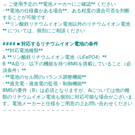
→ ご使用予定の **電池メーカーにご確認** ください
- **電池の仕様書がある場合**、ある程度の適合可否を判断
することが可能です
- **リン酸鉄リチウムイオン電池以外のリチウムイオン電池
** については、個別にご相談ください
#### ■ 対応するリチウムイオン電池の条件
- **対応電池種類**
A. **リン酸鉄リチウムイオン電池（LiFePO4）**
B. **A且つ、以下の機能を持つBMSを搭載していること（必
須条件）**
- **電池のセル間のバランス調整機能**
- **過充電・過放電の監視・制御機能**
BMSの要件（B）は必須となりますが、Aについては他の種
類のリチウムイオン電池も個別に対応可能な場合がございま
す。電池メーカーと仕様をご用意の上お問い合わせください
－－－－－－－－－－－－－－－