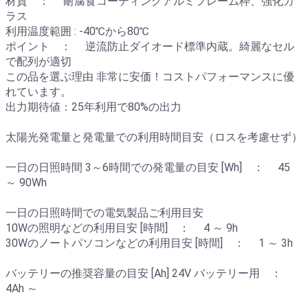
材質 ： 耐腐食コーティングアルミフレーム枠、強化ガ
ラス
利用温度範囲 : -40℃から80℃
ポイント ： 逆流防止ダイオード標準内蔵。綺麗なセル
で配列が適切
この品を選ぶ理由 非常に安価！コストパフォーマンスに優
れています。
出力期待値：25年利用で80%の出力
太陽光発電量と発電量での利用時間目安（ロスを考慮せず）
一日の日照時間 3～6時間での発電量の目安 [Wh] ： 45
～ 90Wh
一日の日照時間での電気製品ご利用目安
10Wの照明などの利用目安 [時間] ： 4 ～ 9h
30Wのノートパソコンなどの利用目安 [時間] ： 1 ～ 3h
バッテリーの推奨容量の目安 [Ah] 24V バッテリー用 ：
4Ah ～