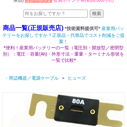
庫品)
【クーポン】
会員ポイント有(初回500円引)
検索
商品一覧(正規販売店)
*技術資料提供可*
産業用バッ
テリーをお探しですか？正規品・代替品でコスト削減をご提
案！
*便利！産業用バッテリーの一覧（電圧別・開放型／密閉型
別）：電圧・容量(Ah)・外形寸法・重量・ターミナル形状を
一覧で比較*
・周辺機器／電源ケーブル
ヒューズ